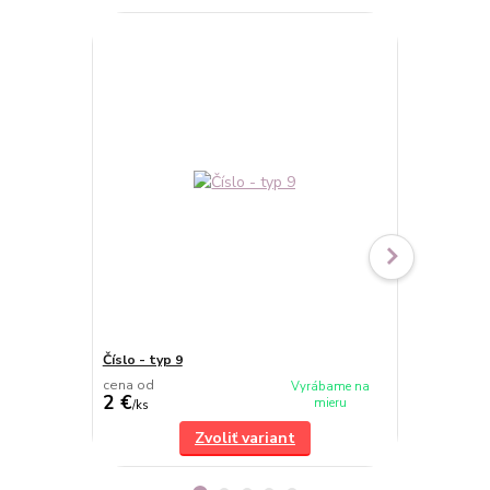
Číslo - typ 9
Číslo - typ 6
cena od
cena od
Vyrábame na
2 €
2 €
mieru
/
ks
/
ks
Zvoliť variant