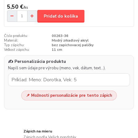
5,50 €
/
ks
Pridať do košíka
Číslo produktu:
00263-36
Materiál:
Modrý zrkadlový akryl
Typ zápichu:
bez zapichovacej paličky
Veľkosť zápichu:
11 cm
✍️ Personalizácia produktu
Napíš sem údaje pre výrobu (meno, vek, dátum, text…).
📌 Možnosti personalizácie pre tento zápich
Zápich na mieru
Zápich podľa Vašich predstáv.