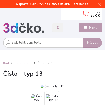
Doprava ZDARMA nad 29€ cez DPD Parcelshop!
0
ks
za
0 €
Menu
Hľadať
Úvod
Čísla na tortu
Číslo - typ 13
Číslo - typ 13