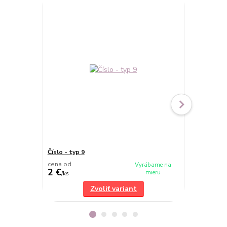
Číslo - typ 9
Číslo - typ 6
cena od
cena od
Vyrábame na
2 €
2 €
mieru
/
ks
/
ks
Zvoliť variant