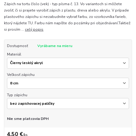
Zápich na tortu číslo (vek) - typ písma č. 13. Vo variantoch si môžete
zvoliť, či si prajete vyrobiť zápich z plastu, dreva alebo akrylu. V prípade
plastového zápichu si nezabudnite vybrať farbu, zo vzorkovníka farieb,
ktorý nájdete TU. Farbu nám napíšte do pozámky pri objednávaní.Taktiež
si prosím ...
celý popis
Dostupnosť
Vyrábame na mieru
Materiál
Veľkosť zápichu
Typ zápichu
Nie sme platcovia DPH
4,50 €
/
ks