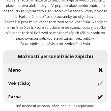
Vo variantoch si môžete zvoliť, či si prajete vyrobiť zápich z
plastu, dreva alebo akrylu. V prípade plastového zápichu si
nezabudnite vybrať farbu, zo vzorkovníka farieb, ktorý nájdete
TU.
Farbu nám napíšte do pozámky pri objednávaní.
Taktiež si prosím vo variantoch zvoľte veľkosť čísla. Na výber
máme 2 veľkosti, ktoré sú udávané bez zapichovacej paličky.
Vo variantoch si tiež zvoľte možnosť zápich (číslo) spolu so
zapichovacou paličkou alebo zápich bez paličky.
Šírka zápichu je závisla od zvoleného čísla.
Možnosti personalizácie zápichu
❌
Meno
✅
Vek (číslo)
✅
Farba
Iné možnosti personalizácie nebudú akceptované.