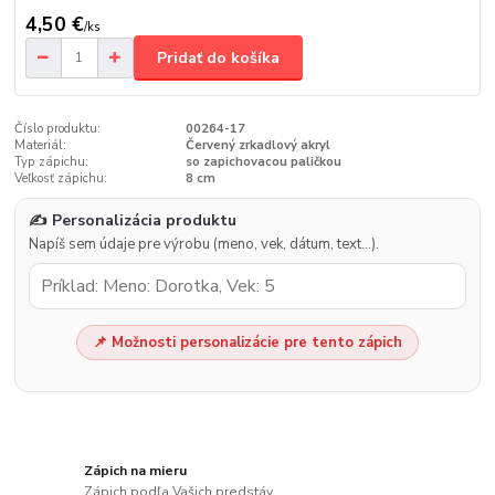
4,50 €
/
ks
Pridať do košíka
Číslo produktu:
00264-17
Materiál:
Červený zrkadlový akryl
Typ zápichu:
so zapichovacou paličkou
Veľkosť zápichu:
8 cm
✍️ Personalizácia produktu
Napíš sem údaje pre výrobu (meno, vek, dátum, text…).
📌 Možnosti personalizácie pre tento zápich
Zápich na mieru
Zápich podľa Vašich predstáv.