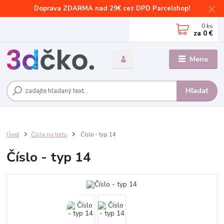
Doprava ZDARMA nad 29€ cez DPD Parcelshop!
0
ks
za
0 €
Menu
Hľadať
Úvod
Čísla na tortu
Číslo - typ 14
Číslo - typ 14