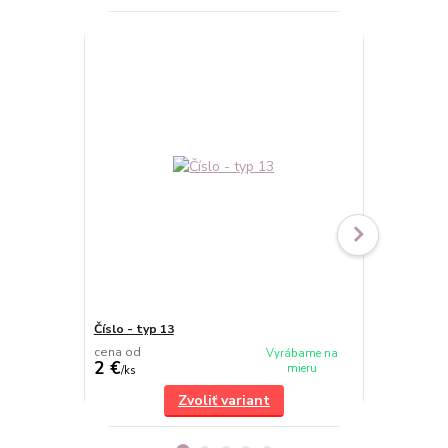
Číslo - typ 13
Číslo - typ 1
cena od
cena od
Vyrábame na
2 €
2 €
mieru
/
ks
/
ks
Zvoliť variant