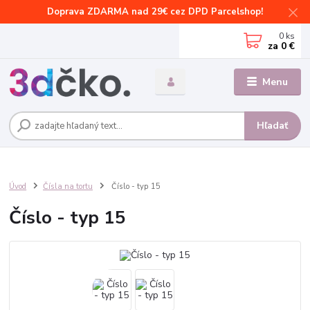
Doprava ZDARMA nad 29€ cez DPD Parcelshop!
0
ks
za
0 €
Menu
Hľadať
Úvod
Čísla na tortu
Číslo - typ 15
Číslo - typ 15