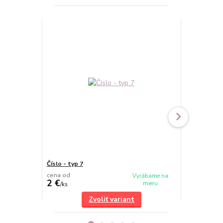
Číslo - typ 7
Číslo - typ 8
cena od
cena od
Vyrábame na
2 €
2 €
mieru
/
ks
/
ks
Zvoliť variant