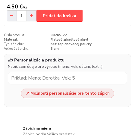
4,50 €
/
ks
Pridať do košíka
Číslo produktu:
00265-22
Materiál:
Fialový zrkadlový akryl
Typ zápichu:
bez zapichovacej paličky
Veľkosť zápichu:
8 cm
✍️ Personalizácia produktu
Napíš sem údaje pre výrobu (meno, vek, dátum, text…).
📌 Možnosti personalizácie pre tento zápich
Zápich na mieru
Zápich podľa Vašich predstáv.