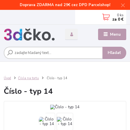
Doprava ZDARMA nad 29€ cez DPD Parcelshop!
0
ks
za
0 €
Menu
Hľadať
Úvod
Čísla na tortu
Číslo - typ 14
Číslo - typ 14