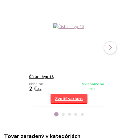
Číslo - typ 13
Číslo - typ 1
cena od
cena od
Vyrábame na
2 €
2 €
mieru
/
ks
/
ks
Zvoliť variant
Tovar zaradený v kategóriách