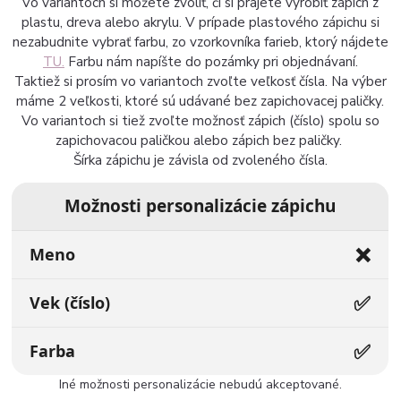
Vo variantoch si môžete zvoliť, či si prajete vyrobiť zápich z
plastu, dreva alebo akrylu. V prípade plastového zápichu si
nezabudnite vybrať farbu, zo vzorkovníka farieb, ktorý nájdete
TU.
Farbu nám napíšte do pozámky pri objednávaní.
Taktiež si prosím vo variantoch zvoľte veľkosť čísla. Na výber
máme 2 veľkosti, ktoré sú udávané bez zapichovacej paličky.
Vo variantoch si tiež zvoľte možnosť zápich (číslo) spolu so
zapichovacou paličkou alebo zápich bez paličky.
Šírka zápichu je závisla od zvoleného čísla.
Možnosti personalizácie zápichu
❌
Meno
✅
Vek (číslo)
✅
Farba
Iné možnosti personalizácie nebudú akceptované.