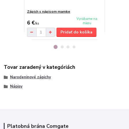
Zápich s nápisom mamke
Zápich S lá
Vyrábame na
6 €
6,50 €
mieru
/
ks
/
ks
Pridať do košíka
Tovar zaradený v kategóriách
Narodeninové zápichy
Nápisy
Platobná brána Comgate