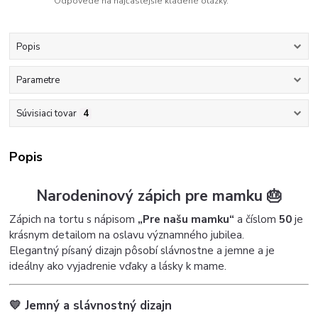
Odpovede na najčastejšie kladené otázky.
Popis
Parametre
Súvisiaci tovar
4
Popis
Narodeninový zápich pre mamku 🎂
Zápich na tortu s nápisom
„Pre našu mamku“
a číslom
50
je
krásnym detailom na oslavu významného jubilea.
Elegantný písaný dizajn pôsobí slávnostne a jemne a je
ideálny ako vyjadrenie vďaky a lásky k mame.
💛 Jemný a slávnostný dizajn