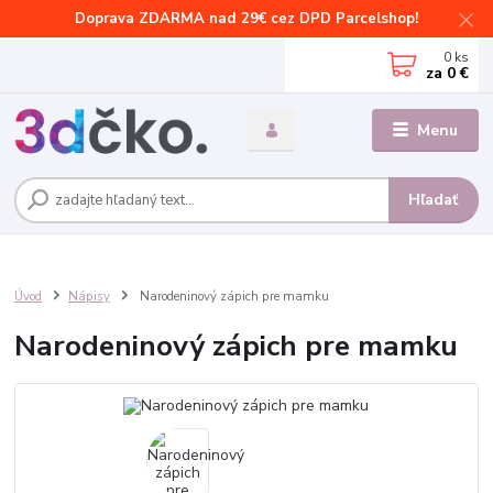
Doprava ZDARMA nad 29€ cez DPD Parcelshop!
0
ks
za
0 €
Menu
Hľadať
Úvod
Nápisy
Narodeninový zápich pre mamku
Narodeninový zápich pre mamku