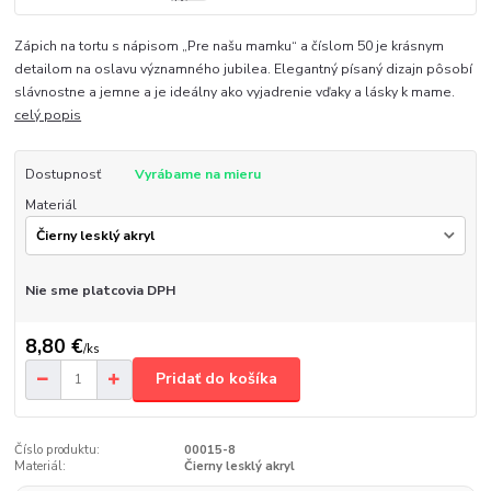
Zápich na tortu s nápisom „Pre našu mamku“ a číslom 50 je krásnym
detailom na oslavu významného jubilea. Elegantný písaný dizajn pôsobí
slávnostne a jemne a je ideálny ako vyjadrenie vďaky a lásky k mame.
celý popis
Dostupnosť
Vyrábame na mieru
Materiál
Nie sme platcovia DPH
8,80 €
/
ks
Pridať do košíka
Číslo produktu:
00015-8
Materiál:
Čierny lesklý akryl