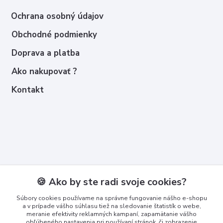
Ochrana osobný údajov
Obchodné podmienky
Doprava a platba
Ako nakupovať ?
Kontakt
Kontakty
🍪 Ako by ste radi svoje cookies?
Zákaznícka podpora
Súbory cookies používame na správne fungovanie nášho e-shopu
+421 950 365 567
a v prípade vášho súhlasu tiež na sledovanie štatistík o webe,
meranie efektivity reklamných kampaní, zapamätanie vášho
obľúbeného nastavenia pri používaní stránok, či zobrazenie