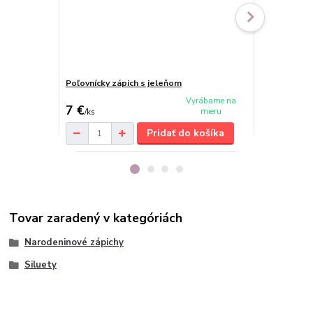
Poľovnícky zápich s jeleňom
Rybársky zá
cena od
Vyrábame na
7 €
7,80 €
mieru
/
ks
/
ks
Pridať do košíka
Tovar zaradený v kategóriách
Narodeninové zápichy
Siluety