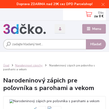
Doprava ZDARMA nad 29€ cez DPD Parcelshop!
0
ks
za
0 €
Menu
Hľadať
Úvod
Narodeninové zápichy
Narodeninový zápich pre poľovníka s
parohami a vekom
Narodeninový zápich pre
poľovníka s parohami a vekom