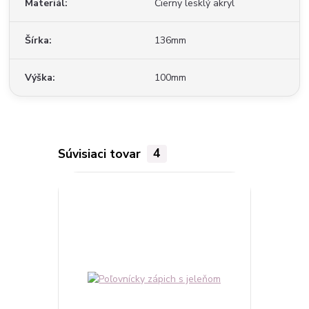
Materiál
Čierny lesklý akryl
Šírka
136mm
Výška
100mm
Súvisiaci tovar
4
TOP produkt