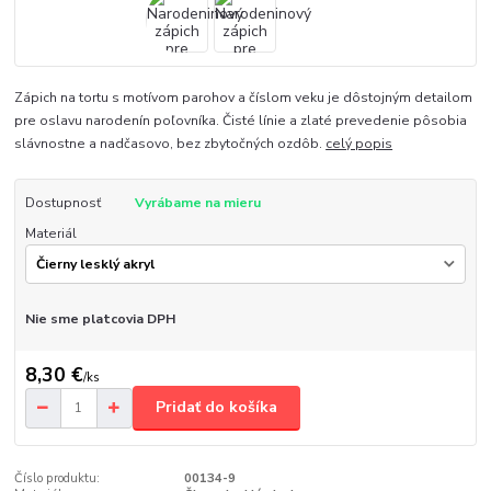
Zápich na tortu s motívom parohov a číslom veku je dôstojným detailom
pre oslavu narodenín poľovníka. Čisté línie a zlaté prevedenie pôsobia
slávnostne a nadčasovo, bez zbytočných ozdôb.
celý popis
Dostupnosť
Vyrábame na mieru
Materiál
Nie sme platcovia DPH
8,30 €
/
ks
Pridať do košíka
Číslo produktu:
00134-9