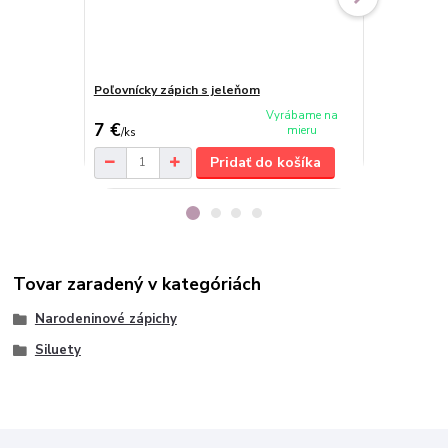
Poľovnícky zápich s jeleňom
Rybársky zá
cena od
Vyrábame na
7 €
7,80 €
mieru
/
ks
/
ks
Pridať do košíka
Tovar zaradený v kategóriách
Narodeninové zápichy
Siluety