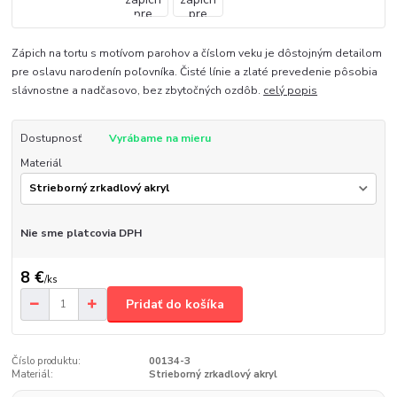
Zápich na tortu s motívom parohov a číslom veku je dôstojným detailom
pre oslavu narodenín poľovníka. Čisté línie a zlaté prevedenie pôsobia
slávnostne a nadčasovo, bez zbytočných ozdôb.
celý popis
Dostupnosť
Vyrábame na mieru
Materiál
Nie sme platcovia DPH
8 €
/
ks
Pridať do košíka
Číslo produktu:
00134-3
Materiál:
Strieborný zrkadlový akryl