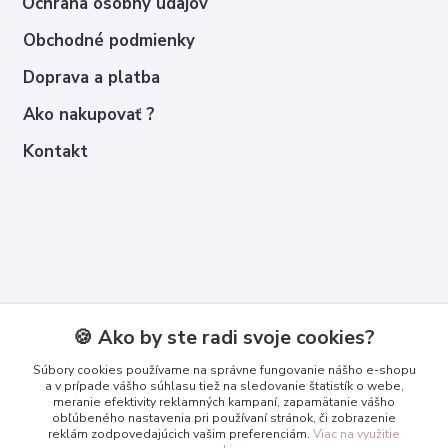
Ochrana osobný údajov
Obchodné podmienky
Doprava a platba
Ako nakupovať ?
Kontakt
Kontakty
🍪 Ako by ste radi svoje cookies?
Zákaznícka podpora
Súbory cookies používame na správne fungovanie nášho e-shopu
+421 950 365 567
a v prípade vášho súhlasu tiež na sledovanie štatistík o webe,
meranie efektivity reklamných kampaní, zapamätanie vášho
obľúbeného nastavenia pri používaní stránok, či zobrazenie
info@3dcko.sk
reklám zodpovedajúcich vašim preferenciám.
Viac na využitie