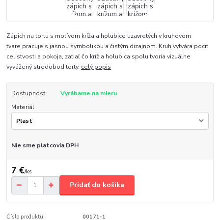
Zápich na tortu s motívom kríža a holubice uzavretých v kruhovom
tvare pracuje s jasnou symbolikou a čistým dizajnom. Kruh vytvára pocit
celistvosti a pokoja, zatiaľ čo kríž a holubica spolu tvoria vizuálne
vyvážený stredobod torty.
celý popis
Dostupnosť
Vyrábame na mieru
Materiál
Nie sme platcovia DPH
7 €
/
ks
Pridať do košíka
Číslo produktu:
00171-1