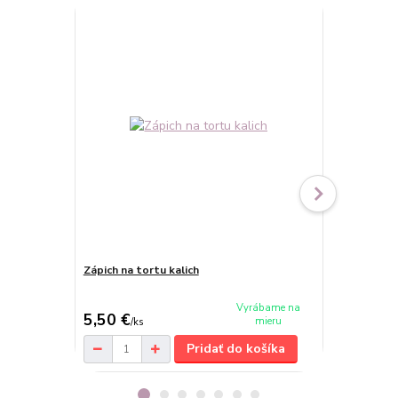
Zápich na tortu kalich
Obrázkový zá
cena od
Vyrábame na
5,50 €
9,30 €
mieru
/
ks
/
ks
Pridať do košíka