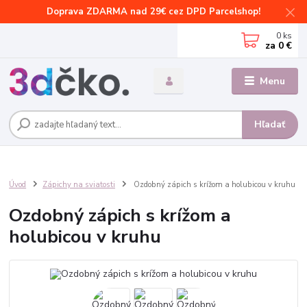
Doprava ZDARMA nad 29€ cez DPD Parcelshop!
0
ks
za
0 €
Menu
Hľadať
Úvod
Zápichy na sviatosti
Ozdobný zápich s krížom a holubicou v kruhu
Ozdobný zápich s krížom a
holubicou v kruhu