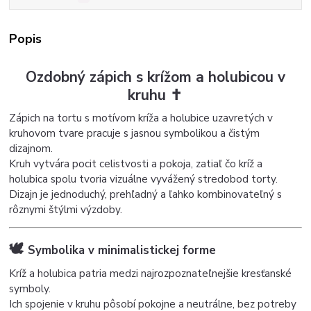
Popis
Ozdobný zápich s krížom a holubicou v
kruhu ✝️
Zápich na tortu s motívom kríža a holubice uzavretých v
kruhovom tvare pracuje s jasnou symbolikou a čistým
dizajnom.
Kruh vytvára pocit celistvosti a pokoja, zatiaľ čo kríž a
holubica spolu tvoria vizuálne vyvážený stredobod torty.
Dizajn je jednoduchý, prehľadný a ľahko kombinovateľný s
rôznymi štýlmi výzdoby.
🕊️
Symbolika v minimalistickej forme
Kríž a holubica patria medzi najrozpoznateľnejšie kresťanské
symboly.
Ich spojenie v kruhu pôsobí pokojne a neutrálne, bez potreby