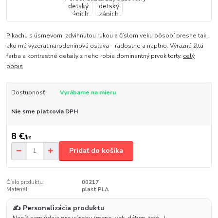
Pikachu s úsmevom, zdvihnutou rukou a číslom veku pôsobí presne tak,
ako má vyzerať narodeninová oslava – radostne a naplno. Výrazná žltá
farba a kontrastné detaily z neho robia dominantný prvok torty.
celý
popis
Dostupnosť
Vyrábame na mieru
Nie sme platcovia DPH
8 €
/
ks
Pridať do košíka
Číslo produktu:
00217
Materiál:
plast PLA
✍️ Personalizácia produktu