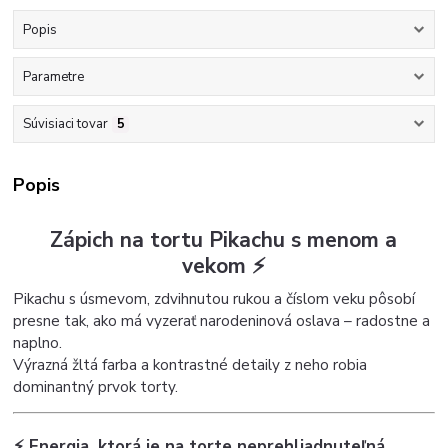
Popis
Parametre
Súvisiaci tovar
5
Popis
Zápich na tortu Pikachu s menom a
vekom ⚡
Pikachu s úsmevom, zdvihnutou rukou a číslom veku pôsobí
presne tak, ako má vyzerať narodeninová oslava – radostne a
naplno.
Výrazná žltá farba a kontrastné detaily z neho robia
dominantný prvok torty.
⚡ Energia, ktorá je na torte neprehliadnuteľná