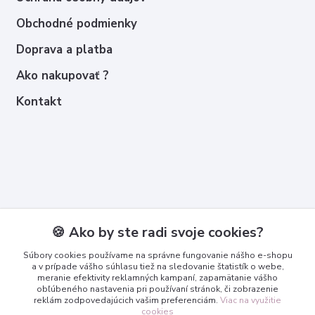
Obchodné podmienky
Doprava a platba
Ako nakupovať ?
Kontakt
Kontakty
🍪 Ako by ste radi svoje cookies?
Zákaznícka podpora
Súbory cookies používame na správne fungovanie nášho e-shopu
+421 950 365 567
a v prípade vášho súhlasu tiež na sledovanie štatistík o webe,
meranie efektivity reklamných kampaní, zapamätanie vášho
obľúbeného nastavenia pri používaní stránok, či zobrazenie
info@3dcko.sk
reklám zodpovedajúcich vašim preferenciám.
Viac na využitie
cookies