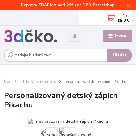
Doprava ZDARMA nad 29€ cez DPD Parcelshop!
0
ks
za
0 €
Menu
Hľadať
Úvod
Detské zápichy na tortu
Personalizovaný detský zápich Pikachu
Personalizovaný detský zápich
Pikachu