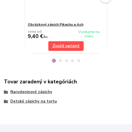
Obrázkový zápich Pikachu a Ash
Detský zápi
cena od
Vyrábame na
9,40 €
8 €
mieru
/
ks
/
ks
Zvoliť variant
Tovar zaradený v kategóriách
Narodeninové zápichy
Detské zápichy na tortu