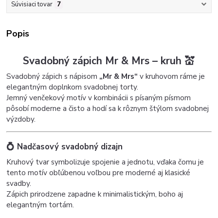
Súvisiaci tovar
7
Popis
Svadobný zápich Mr & Mrs – kruh 💒
Svadobný zápich s nápisom
„Mr & Mrs“
v kruhovom ráme je
elegantným doplnkom svadobnej torty.
Jemný venčekový motív v kombinácii s písaným písmom
pôsobí moderne a čisto a hodí sa k rôznym štýlom svadobnej
výzdoby.
💍 Nadčasový svadobný dizajn
Kruhový tvar symbolizuje spojenie a jednotu, vďaka čomu je
tento motív obľúbenou voľbou pre moderné aj klasické
svadby.
Zápich prirodzene zapadne k minimalistickým, boho aj
elegantným tortám.