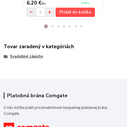
6,20 €
9 €
mieru
/
ks
/
ks
Pridať do košíka
Tovar zaradený v kategóriách
Svadobné zápichy
Platobná brána Comgate
U nás môžte platiť prostredníctvom bezpečnej platobnej brány
Comgate