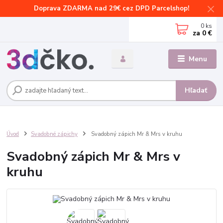
Doprava ZDARMA nad 29€ cez DPD Parcelshop!
0
ks
za
0 €
Menu
Hľadať
Úvod
Svadobné zápichy
Svadobný zápich Mr & Mrs v kruhu
Svadobný zápich Mr & Mrs v
kruhu