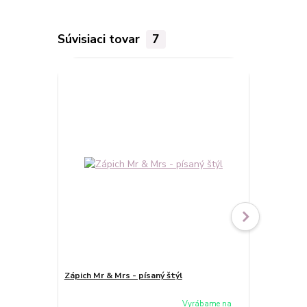
Súvisiaci tovar
7
TOP produkt
Zápich Mr & Mrs - písaný štýl
Zápich neve
Vyrábame na