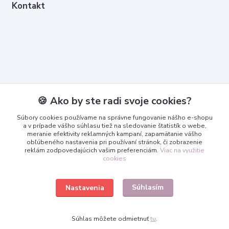
Kontakt
Kontakty
🍪 Ako by ste radi svoje cookies?
Zákaznícka podpora
Súbory cookies používame na správne fungovanie nášho e-shopu
+421 950 365 567
a v prípade vášho súhlasu tiež na sledovanie štatistík o webe,
meranie efektivity reklamných kampaní, zapamätanie vášho
obľúbeného nastavenia pri používaní stránok, či zobrazenie
info@3dcko.sk
reklám zodpovedajúcich vašim preferenciám.
Viac na využitie
cookies
Súhlasím
Nastavenia
www.3dcko.sk
Súhlas môžete odmietnuť
tu
.
Vytvorené na
Eshop-rychlo.sk