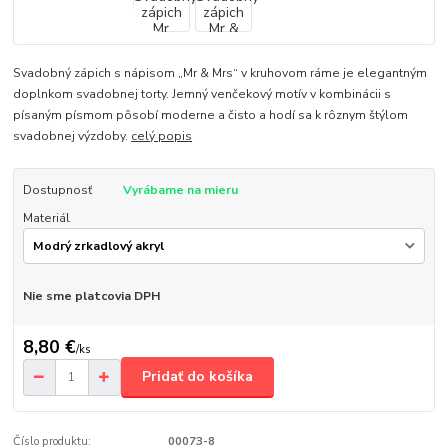
Svadobný zápich s nápisom „Mr & Mrs“ v kruhovom ráme je elegantným
doplnkom svadobnej torty. Jemný venčekový motív v kombinácii s
písaným písmom pôsobí moderne a čisto a hodí sa k rôznym štýlom
svadobnej výzdoby.
celý popis
Dostupnosť
Vyrábame na mieru
Materiál
Nie sme platcovia DPH
8,80 €
/
ks
Pridať do košíka
Číslo produktu:
00073-8