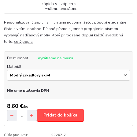
Personalizovaný zápich s iniciálami novomanželov pôsobí elegantne,
čisto a veľmi osobne. Písané písmo a jemné prepojenie písmen
vytvárajú nadčasový motív, ktorý prirodzene doplní každú svadobnú
tortu.
celý popis
Dostupnosť
Vyrábame na mieru
Materiál
Nie sme platcovia DPH
8,60 €
/
ks
Pridať do košíka
Číslo produktu:
00267-7