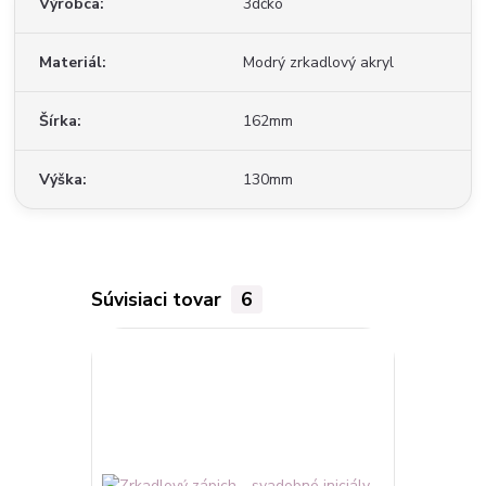
Výrobca
3dčko
Materiál
Modrý zrkadlový akryl
Šírka
162mm
Výška
130mm
Súvisiaci tovar
6