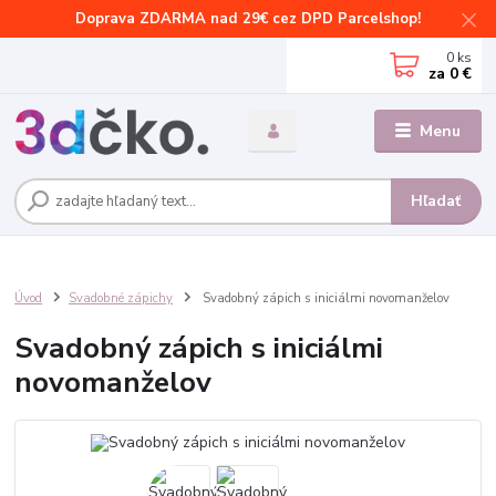
Doprava ZDARMA nad 29€ cez DPD Parcelshop!
0
ks
za
0 €
Menu
Hľadať
Úvod
Svadobné zápichy
Svadobný zápich s iniciálmi novomanželov
Svadobný zápich s iniciálmi
novomanželov