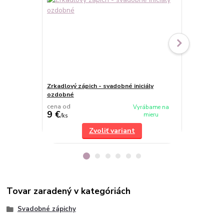
Zrkadlový zápich - svadobné iniciály
Zrkadlový zá
ozdobné
cena od
cena od
Vyrábame na
9 €
8,50 €
mieru
/
ks
/
ks
Zvoliť variant
Tovar zaradený v kategóriách
Svadobné zápichy