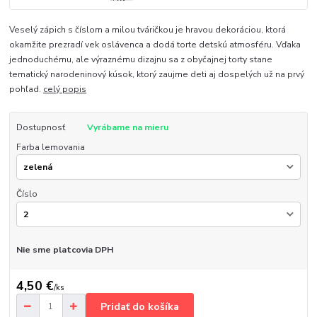
Veselý zápich s číslom a milou tváričkou je hravou dekoráciou, ktorá
okamžite prezradí vek oslávenca a dodá torte detskú atmosféru. Vďaka
jednoduchému, ale výraznému dizajnu sa z obyčajnej torty stane
tematický narodeninový kúsok, ktorý zaujme deti aj dospelých už na prvý
pohľad.
celý popis
Dostupnosť
Vyrábame na mieru
Farba lemovania
Číslo
Nie sme platcovia DPH
4,50 €
/
ks
Pridať do košíka