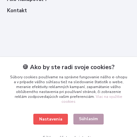
Kontakt
Kontakty
🍪 Ako by ste radi svoje cookies?
Zákaznícka podpora
Súbory cookies používame na správne fungovanie nášho e-shopu
+421 950 365 567
a v prípade vášho súhlasu tiež na sledovanie štatistík o webe,
meranie efektivity reklamných kampaní, zapamätanie vášho
obľúbeného nastavenia pri používaní stránok, či zobrazenie
info@3dcko.sk
reklám zodpovedajúcich vašim preferenciám.
Viac na využitie
cookies
Súhlasím
Nastavenia
www.3dcko.sk