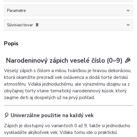
Parametre
Súvisiaci tovar
8
Popis
Narodeninový zápich veselé číslo (0–9) 🎉
Veselý zápich s číslom a milou tváričkou je hravou dekoráciou,
ktorá okamžite prezradí vek oslávenca a dodá torte detskú
atmosféru. Vďaka jednoduchému, ale výraznému dizajnu sa z
obyčajnej torty stane tematický narodeninový kúsok, ktorý
zaujme deti aj dospelých už na prvý pohľad.
🎈 Univerzálne použitie na každý vek
Zápich je dostupný vo variantoch 0 až 9, takže si jednoducho
vyskladáte akýkoľvek vek. Vďaka tomu ide o praktickú