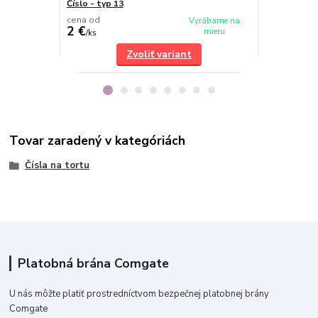
Číslo - typ 13
Číslo - typ 6
cena od
cena od
Vyrábame na
2 €
2 €
mieru
/
ks
/
ks
Zvoliť variant
Tovar zaradený v kategóriách
Čísla na tortu
Platobná brána Comgate
U nás môžte platiť prostredníctvom bezpečnej platobnej brány
Comgate