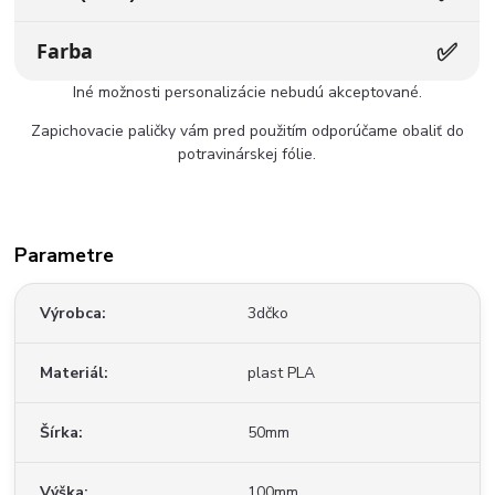
✅
Farba
Iné možnosti personalizácie nebudú akceptované.
Zapichovacie paličky vám pred použitím odporúčame obaliť do
potravinárskej fólie.
Parametre
Výrobca
3dčko
Materiál
plast PLA
Šírka
50mm
Výška
100mm