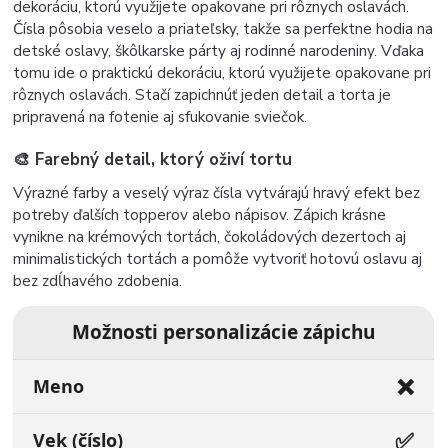
dekoráciu, ktorú využijete opakovane pri rôznych oslavách.
Čísla pôsobia veselo a priateľsky, takže sa perfektne hodia na
detské oslavy, škôlkarske párty aj rodinné narodeniny. Vďaka
tomu ide o praktickú dekoráciu, ktorú využijete opakovane pri
rôznych oslavách. Stačí zapichnúť jeden detail a torta je
pripravená na fotenie aj sfukovanie sviečok.
🎨 Farebný detail, ktorý oživí tortu
Výrazné farby a veselý výraz čísla vytvárajú hravý efekt bez
potreby ďalších topperov alebo nápisov. Zápich krásne
vynikne na krémových tortách, čokoládových dezertoch aj
minimalistických tortách a pomôže vytvoriť hotovú oslavu aj
bez zdĺhavého zdobenia.
Možnosti personalizácie zápichu
❌
Meno
✅
Vek (číslo)