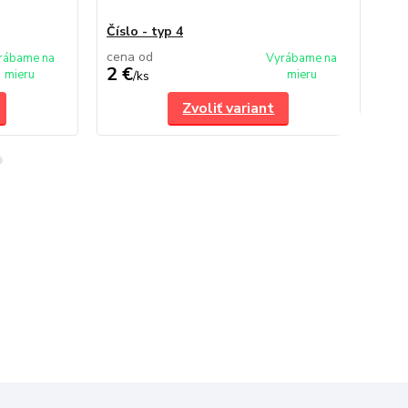
Číslo - typ 4
Čís
cena od
ce
rábame na
Vyrábame na
2 €
2 
mieru
mieru
/
ks
Zvoliť variant