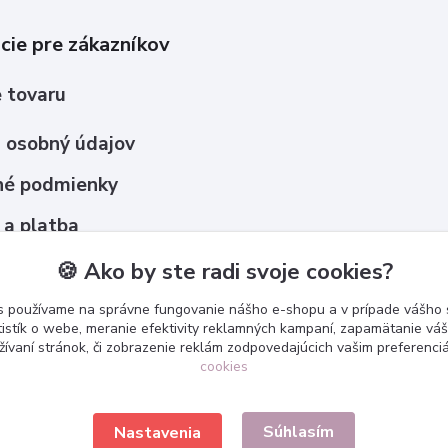
cie pre zákazníkov
 tovaru
 osobný údajov
é podmienky
 a platba
upovať ?
🍪 Ako by ste radi svoje cookies?
s používame na správne fungovanie nášho e-shopu a v prípade vášho s
tistík o webe, meranie efektivity reklamných kampaní, zapamätanie v
žívaní stránok, či zobrazenie reklám zodpovedajúcich vašim preferenc
cookies
Súhlasím
Nastavenia