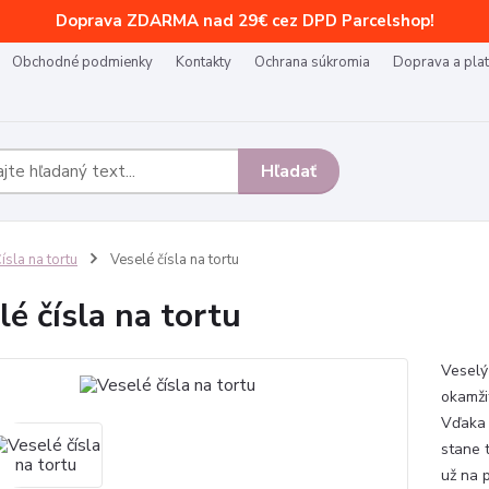
Doprava ZDARMA nad 29€ cez DPD Parcelshop!
Obchodné podmienky
Kontakty
Ochrana súkromia
Doprava a pla
Hľadať
ísla na tortu
Veselé čísla na tortu
lé čísla na tortu
Veselý
okamži
Vďaka 
stane 
už na 