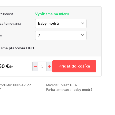
tupnosť
Vyrábame na mieru
ba lemovania
lo
 sme platcovia DPH
50 €
Pridať do košíka
/
ks
roduktu:
00054-127
Materiál:
plast PLA
7
Farba lemovania:
baby modrá