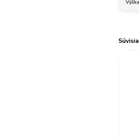
Výšk
Súvisia