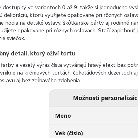
e dostupný vo variantoch 0 až 9, takže si jednoducho vy
ú dekoráciu, ktorú využijete opakovane pri rôznych oslavá
e hodia na detské oslavy, škôlkarske párty aj rodinné na
užijete opakovane pri rôznych oslavách. Stačí zapichnúť je
ie sviečok.
bný detail, ktorý oživí tortu
farby a veselý výraz čísla vytvárajú hravý efekt bez pot
ynikne na krémových tortách, čokoládových dezertoch aj 
slavu aj bez zdĺhavého zdobenia.
Možnosti personalizác
Meno
Vek (číslo)