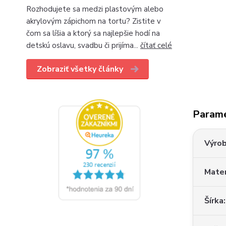
Rozhodujete sa medzi plastovým alebo
akrylovým zápichom na tortu? Zistite v
čom sa líšia a ktorý sa najlepšie hodí na
detskú oslavu, svadbu či prijíma...
čítať celé
Zobraziť všetky články
Param
Výro
Mater
Šírka