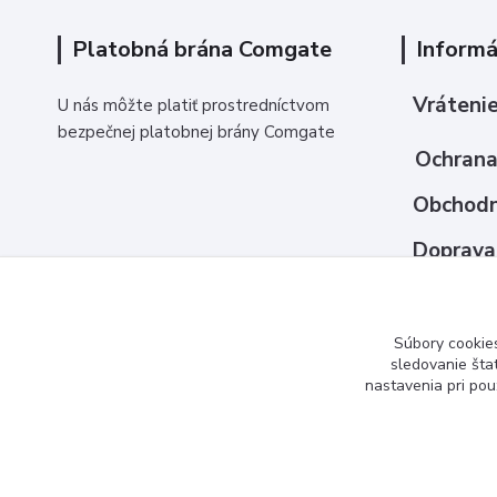
Platobná brána Comgate
Informá
Vrátenie
U nás môžte platiť prostredníctvom
bezpečnej platobnej brány Comgate
Ochrana
Obchodn
Doprava
Ako nak
Kontakt
Súbory cookie
sledovanie šta
nastavenia pri pou