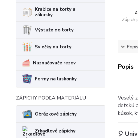
Krabice na torty a
Z
zákusky
Zápich 
Výstuže do torty
Sviečky na torty
Popi
Naznačovače rezov
Popis
Formy na laskonky
Veselý z
ZÁPICHY PODĽA MATERIÁLU
detskú 
kúsok, k
Obrázkové zápichy
Zrkadlové zápichy
🎈 Univ