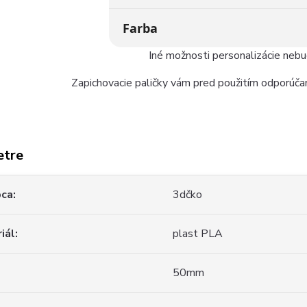
Farba
Iné možnosti personalizácie neb
Zapichovacie paličky vám pred použitím odporúčam
etre
bca
3dčko
iál
plast PLA
50mm