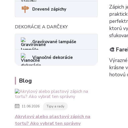
Zápich j
Drevené zápichy
praktick
perfektn
DEKORÁCIE A DARČEKY
ktorú vy
sfukovan
Gravírované lampáše
🎨 Fare
Vianočné dekorácie
Výrazné 
krásne v
hotovú o
Blog
11.06.2026
Tipy a rady
Akrylový alebo plastový zápich na
tortu? Ako vybrať ten správny