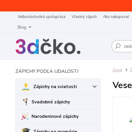
Veľkoobchodná spolupráca
Vlastný zápich
Ako nakupovať
Blog
Úvod
Č
ZÁPICHY PODĽA UDALOSTI
Vese
Zápichy na sviatosti
Svadobné zápichy
Narodeninové zápichy
Zápichy na promócie