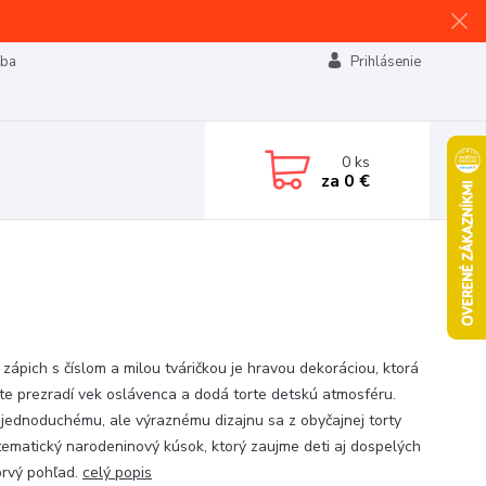
tba
Prihlásenie
0
ks
za
0 €
 zápich s číslom a milou tváričkou je hravou dekoráciou, ktorá
te prezradí vek oslávenca a dodá torte detskú atmosféru.
jednoduchému, ale výraznému dizajnu sa z obyčajnej torty
tematický narodeninový kúsok, ktorý zaujme deti aj dospelých
prvý pohľad.
celý popis