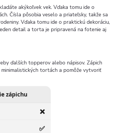
skladáte akýkoľvek vek. Vďaka tomu ide o
ch. Čísla pôsobia veselo a priateľsky, takže sa
rodeniny. Vďaka tomu ide o praktickú dekoráciu,
den detail a torta je pripravená na fotenie aj
reby ďalších topperov alebo nápisov. Zápich
minimalistických tortách a pomôže vytvoriť
ie zápichu
❌
✅