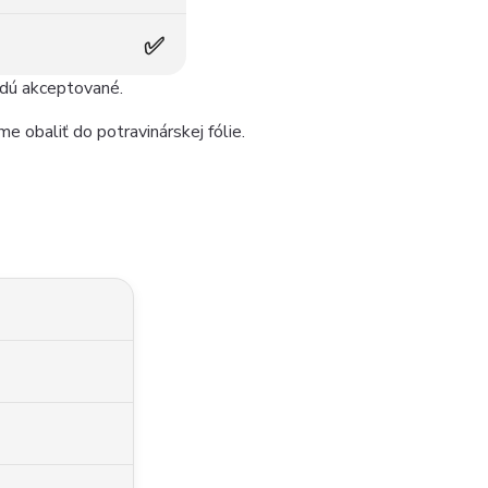
✅
udú akceptované.
e obaliť do potravinárskej fólie.