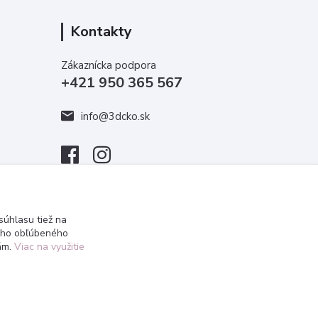
Kontakty
Zákaznícka podpora
+421 950 365 567
info@3dcko.sk
úhlasu tiež na
ášho obľúbeného
iám.
Viac na využitie