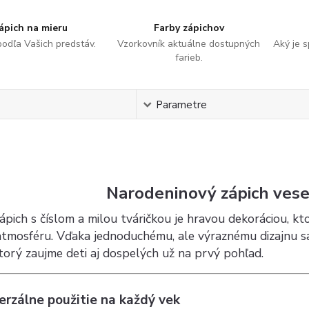
ápich na mieru
Farby zápichov
podľa Vašich predstáv.
Vzorkovník aktuálne dostupných
Aký je 
farieb.
s
Parametre
Narodeninový zápich vesel
ápich s číslom a milou tváričkou je hravou dekoráciou, k
atmosféru. Vďaka jednoduchému, ale výraznému dizajnu sa
torý zaujme deti aj dospelých už na prvý pohľad.
erzálne použitie na každý vek