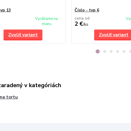
typ 13
Číslo - typ 6
cena od
Vyrábame na
Vy
2 €
mieru
/
ks
Zvoliť variant
Zvoliť variant
zaradený v kategóriách
 na tortu