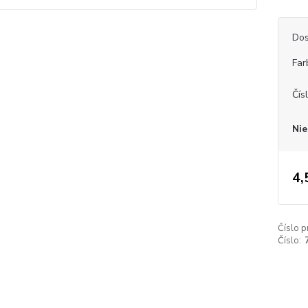
Dos
Far
Čís
Nie
4,
Číslo p
Číslo: