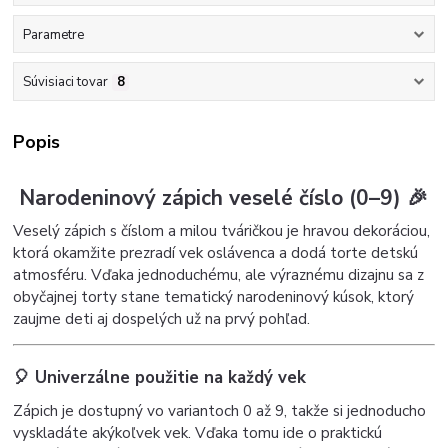
Parametre
Súvisiaci tovar
8
Popis
Narodeninový zápich veselé číslo (0–9) 🎉
Veselý zápich s číslom a milou tváričkou je hravou dekoráciou,
ktorá okamžite prezradí vek oslávenca a dodá torte detskú
atmosféru. Vďaka jednoduchému, ale výraznému dizajnu sa z
obyčajnej torty stane tematický narodeninový kúsok, ktorý
zaujme deti aj dospelých už na prvý pohľad.
🎈 Univerzálne použitie na každý vek
Zápich je dostupný vo variantoch 0 až 9, takže si jednoducho
vyskladáte akýkoľvek vek. Vďaka tomu ide o praktickú