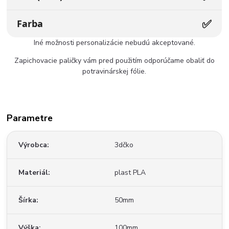
✅
Farba
Iné možnosti personalizácie nebudú akceptované.
Zapichovacie paličky vám pred použitím odporúčame obaliť do
potravinárskej fólie.
Parametre
Výrobca
3dčko
Materiál
plast PLA
Šírka
50mm
Výška
100mm