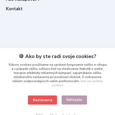
Kontakt
Kontakty
🍪 Ako by ste radi svoje cookies?
Zákaznícka podpora
Súbory cookies používame na správne fungovanie nášho e-shopu
+421 950 365 567
a v prípade vášho súhlasu tiež na sledovanie štatistík o webe,
meranie efektivity reklamných kampaní, zapamätanie vášho
obľúbeného nastavenia pri používaní stránok, či zobrazenie
info@3dcko.sk
reklám zodpovedajúcich vašim preferenciám.
Viac na využitie
cookies
Súhlasím
Nastavenia
www.3dcko.sk