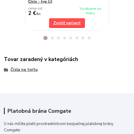
Číslo - typ 13
Číslo - typ 6
cena od
cena od
Vyrábame na
2 €
2 €
mieru
/
ks
/
ks
Zvoliť variant
Tovar zaradený v kategóriách
Čísla na tortu
Platobná brána Comgate
U nás môžte platiť prostredníctvom bezpečnej platobnej brány
Comgate