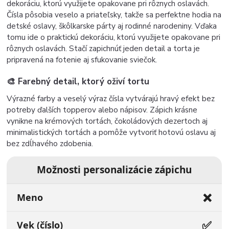
dekoráciu, ktorú využijete opakovane pri rôznych oslavách.
Čísla pôsobia veselo a priateľsky, takže sa perfektne hodia na
detské oslavy, škôlkarske párty aj rodinné narodeniny. Vďaka
tomu ide o praktickú dekoráciu, ktorú využijete opakovane pri
rôznych oslavách. Stačí zapichnúť jeden detail a torta je
pripravená na fotenie aj sfukovanie sviečok.
🎨 Farebný detail, ktorý oživí tortu
Výrazné farby a veselý výraz čísla vytvárajú hravý efekt bez
potreby ďalších topperov alebo nápisov. Zápich krásne
vynikne na krémových tortách, čokoládových dezertoch aj
minimalistických tortách a pomôže vytvoriť hotovú oslavu aj
bez zdĺhavého zdobenia.
Možnosti personalizácie zápichu
❌
Meno
✅
Vek (číslo)