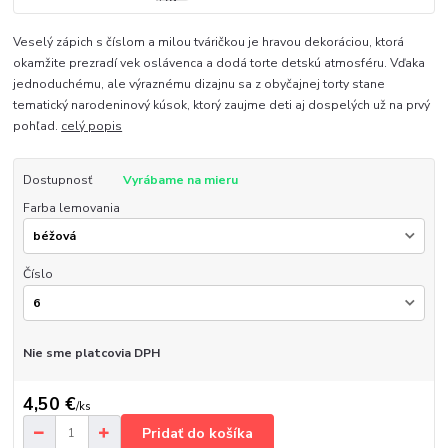
Veselý zápich s číslom a milou tváričkou je hravou dekoráciou, ktorá
okamžite prezradí vek oslávenca a dodá torte detskú atmosféru. Vďaka
jednoduchému, ale výraznému dizajnu sa z obyčajnej torty stane
tematický narodeninový kúsok, ktorý zaujme deti aj dospelých už na prvý
pohľad.
celý popis
Dostupnosť
Vyrábame na mieru
Farba lemovania
Číslo
Nie sme platcovia DPH
4,50 €
/
ks
Pridať do košíka