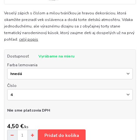
Veselý zápich s číslom a milou tváričkou je hravou dekoráciou, ktorá
okamžite prezradí vek oslávenca a dodá torte detskú atmosféru. Vďaka
jednoduchému, ale výraznému dizajnu sa z obyčajnej torty stane
tematický narodeninový kúsok, ktorý zaujme deti aj dospelých už na prvý
pohľad.
celý popis
Dostupnosť
Vyrábame na mieru
Farba lemovania
Číslo
Nie sme platcovia DPH
4,50 €
/
ks
Pridať do košíka