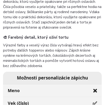
dekoráciu, ktorú využijete opakovane pri rôznych oslavách.
Čísla pôsobia veselo a priateľsky, takže sa perfektne hodia na
detské oslavy, škôlkarske párty aj rodinné narodeniny. Vďaka
tomu ide o praktickú dekoráciu, ktorú využijete opakovane pri
rôznych oslavách. Stačí zapichnúť jeden detail a torta je
pripravená na fotenie aj sfukovanie sviečok.
🎨 Farebný detail, ktorý oživí tortu
Výrazné farby a veselý výraz čísla vytvárajú hravý efekt bez
potreby ďalších topperov alebo nápisov. Zápich krásne
vynikne na krémových tortách, čokoládových dezertoch aj
minimalistických tortách a pomôže vytvoriť hotovú oslavu aj
bez zdĺhavého zdobenia.
Možnosti personalizácie zápichu
❌
Meno
✅
Vek (číslo)