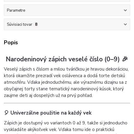
Parametre
Súvisiaci tovar
8
Popis
Narodeninový zápich veselé číslo (0–9) 🎉
Veselý zápich s číslom a milou tváričkou je hravou dekoráciou,
ktorá okamžite prezradí vek oslávenca a dodá torte detskú
atmosféru. Vďaka jednoduchému, ale výraznému dizajnu sa z
obyčajnej torty stane tematický narodeninový kúsok, ktorý
zaujme deti aj dospelých už na prvý pohľad.
🎈 Univerzálne použitie na každý vek
Zápich je dostupný vo variantoch 0 až 9, takže si jednoducho
vyskladáte akýkoľvek vek. Vďaka tomu ide o praktickú