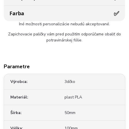
✅
Farba
Iné možnosti personalizácie nebudú akceptované.
Zapichovacie paličky vám pred použitím odporúčame obaliť do
potravinárskej fólie.
Parametre
Výrobca
3dčko
Materiál
plast PLA
Šírka
50mm
Výška
100mm