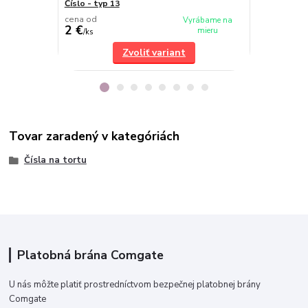
Číslo - typ 13
Číslo - typ 6
cena od
cena od
Vyrábame na
2 €
2 €
mieru
/
ks
/
ks
Zvoliť variant
Tovar zaradený v kategóriách
Čísla na tortu
Platobná brána Comgate
U nás môžte platiť prostredníctvom bezpečnej platobnej brány
Comgate