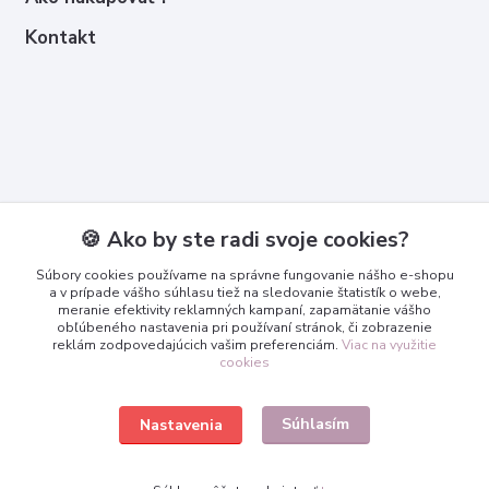
Kontakt
Kontakty
🍪 Ako by ste radi svoje cookies?
Zákaznícka podpora
Súbory cookies používame na správne fungovanie nášho e-shopu
+421 950 365 567
a v prípade vášho súhlasu tiež na sledovanie štatistík o webe,
meranie efektivity reklamných kampaní, zapamätanie vášho
obľúbeného nastavenia pri používaní stránok, či zobrazenie
info@3dcko.sk
reklám zodpovedajúcich vašim preferenciám.
Viac na využitie
cookies
Súhlasím
Nastavenia
www.3dcko.sk