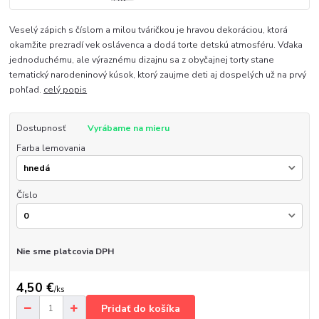
Veselý zápich s číslom a milou tváričkou je hravou dekoráciou, ktorá
okamžite prezradí vek oslávenca a dodá torte detskú atmosféru. Vďaka
jednoduchému, ale výraznému dizajnu sa z obyčajnej torty stane
tematický narodeninový kúsok, ktorý zaujme deti aj dospelých už na prvý
pohľad.
celý popis
Dostupnosť
Vyrábame na mieru
Farba lemovania
Číslo
Nie sme platcovia DPH
4,50 €
/
ks
Pridať do košíka