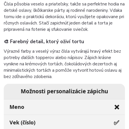
Čísla pôsobia veselo a priateľsky, takže sa perfektne hodia na
detské oslavy, škôlkarske párty aj rodinné narodeniny. Vďaka
tomu ide o praktickú dekoráciu, ktorú využijete opakovane pri
rôznych oslavách. Stačí zapichnúť jeden detail a torta je
pripravená na fotenie aj sfukovanie sviečok.
🎨 Farebný detail, ktorý oživí tortu
Výrazné farby a veselý výraz čísla vytvárajú hravý efekt bez
potreby ďalších topperov alebo nápisov. Zápich krásne
vynikne na krémových tortách, čokoládových dezertoch aj
minimalistických tortách a pomôže vytvoriť hotovú oslavu aj
bez zdĺhavého zdobenia.
Možnosti personalizácie zápichu
❌
Meno
✅
Vek (číslo)