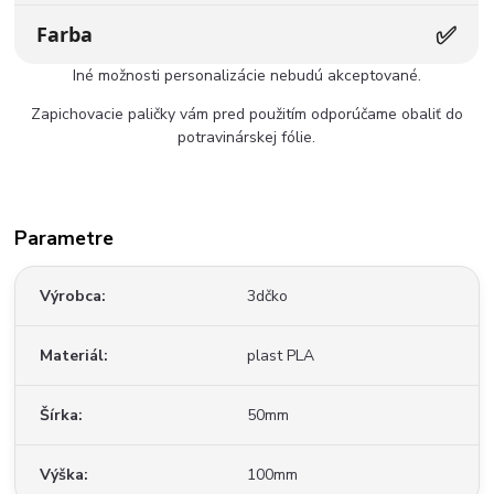
✅
Farba
Iné možnosti personalizácie nebudú akceptované.
Zapichovacie paličky vám pred použitím odporúčame obaliť do
potravinárskej fólie.
Parametre
Výrobca
3dčko
Materiál
plast PLA
Šírka
50mm
Výška
100mm