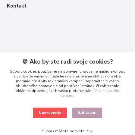
Kontakt
Kontakty
🍪 Ako by ste radi svoje cookies?
Zákaznícka podpora
Súbory cookies používame na správne fungovanie nášho e-shopu
+421 950 365 567
a v prípade vášho súhlasu tiež na sledovanie štatistík o webe,
meranie efektivity reklamných kampaní, zapamätanie vášho
obľúbeného nastavenia pri používaní stránok, či zobrazenie
info@3dcko.sk
reklám zodpovedajúcich vašim preferenciám.
Viac na využitie
cookies
Súhlasím
Nastavenia
www.3dcko.sk
Súhlas môžete odmietnuť
tu
.