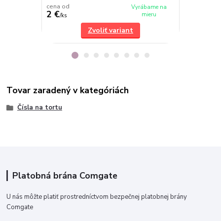
cena od
cena od
Vyrábame na
2 €
2 €
mieru
/
ks
/
ks
Zvoliť variant
Tovar zaradený v kategóriách
Čísla na tortu
Platobná brána Comgate
U nás môžte platiť prostredníctvom bezpečnej platobnej brány
Comgate