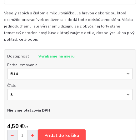
Veselý zápich s číslom a milou tváričkou je hravou dekoráciou, ktorá
okamžite prezradí vek oslávenca a dodá torte detskú atmosféru. Vďaka
jednoduchému, ale výraznému dizajnu sa z obyčajnej torty stane
tematický narodeninový kúsok, ktorý zaujme deti aj dospelých už na prvý
pohľad.
celý popis
Dostupnosť
Vyrábame na mieru
Farba lemovania
Číslo
Nie sme platcovia DPH
4,50 €
/
ks
Pridať do košíka