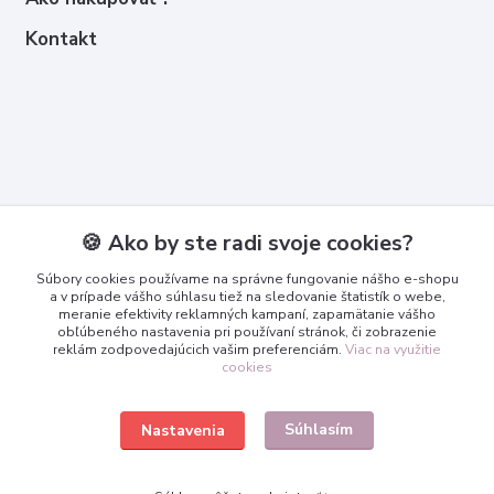
Kontakt
Kontakty
🍪 Ako by ste radi svoje cookies?
Zákaznícka podpora
Súbory cookies používame na správne fungovanie nášho e-shopu
+421 950 365 567
a v prípade vášho súhlasu tiež na sledovanie štatistík o webe,
meranie efektivity reklamných kampaní, zapamätanie vášho
obľúbeného nastavenia pri používaní stránok, či zobrazenie
info@3dcko.sk
reklám zodpovedajúcich vašim preferenciám.
Viac na využitie
cookies
Súhlasím
Nastavenia
www.3dcko.sk