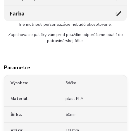
✅
Farba
Iné možnosti personalizácie nebudú akceptované.
Zapichovacie paličky vám pred použitím odporúčame obaliť do
potravinárskej fólie.
Parametre
Výrobca
3dčko
Materiál
plast PLA
Šírka
50mm
Výška
100mm