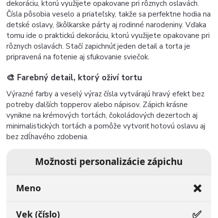
dekoráciu, ktorú využijete opakovane pri rôznych oslavách.
Čísla pôsobia veselo a priateľsky, takže sa perfektne hodia na
detské oslavy, škôlkarske párty aj rodinné narodeniny. Vďaka
tomu ide o praktickú dekoráciu, ktorú využijete opakovane pri
rôznych oslavách. Stačí zapichnúť jeden detail a torta je
pripravená na fotenie aj sfukovanie sviečok.
🎨 Farebný detail, ktorý oživí tortu
Výrazné farby a veselý výraz čísla vytvárajú hravý efekt bez
potreby ďalších topperov alebo nápisov. Zápich krásne
vynikne na krémových tortách, čokoládových dezertoch aj
minimalistických tortách a pomôže vytvoriť hotovú oslavu aj
bez zdĺhavého zdobenia.
Možnosti personalizácie zápichu
❌
Meno
✅
Vek (číslo)