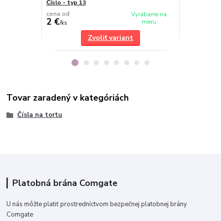
Číslo - typ 13
Číslo - typ 6
cena od
cena od
Vyrábame na
2 €
2 €
mieru
/
ks
/
ks
Zvoliť variant
Tovar zaradený v kategóriách
Čísla na tortu
Platobná brána Comgate
U nás môžte platiť prostredníctvom bezpečnej platobnej brány
Comgate