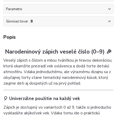
Parametre
Súvisiaci tovar
8
Popis
Narodeninový zápich veselé číslo (0–9) 🎉
Veselý zápich s číslom a milou tváričkou je hravou dekoráciou,
ktorá okamžite prezradí vek oslávenca a dodá torte detskú
atmosféru. Vďaka jednoduchému, ale výraznému dizajnu sa z
obyčajnej torty stane tematický narodeninový kúsok, ktorý
zaujme deti aj dospelých už na prvý pohľad.
🎈 Univerzálne použitie na každý vek
Zápich je dostupný vo variantoch 0 až 9, takže si jednoducho
vyskladáte akýkoľvek vek. Vďaka tomu ide o praktickú