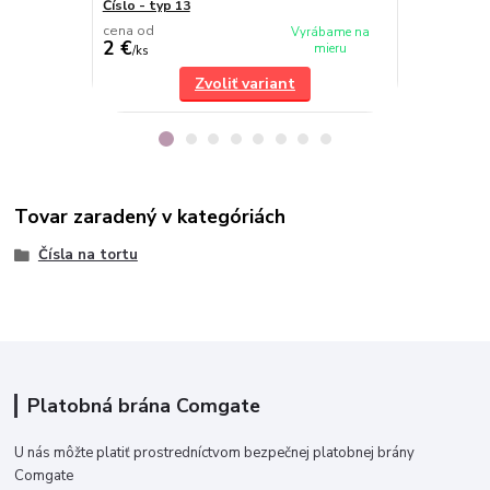
Číslo - typ 13
Číslo - typ 6
cena od
cena od
Vyrábame na
2 €
2 €
mieru
/
ks
/
ks
Zvoliť variant
Tovar zaradený v kategóriách
Čísla na tortu
Platobná brána Comgate
U nás môžte platiť prostredníctvom bezpečnej platobnej brány
Comgate