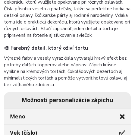
dekoráciu, ktorú využijete opakovane pri rôznych oslavách.
Čísla pôsobia veselo a priateľsky, takže sa perfektne hodia na
detské oslavy, škôlkarske párty aj rodinné narodeniny. Vďaka
tomu ide o praktickú dekoráciu, ktorú využijete opakovane pri
rôznych oslavách. Stačí zapichnúť jeden detail a torta je
pripravená na fotenie aj sfukovanie sviečok.
🎨 Farebný detail, ktorý oživí tortu
Výrazné farby a veselý výraz čísla vytvárajú hravý efekt bez
potreby ďalších topperov alebo nápisov. Zápich krásne
vynikne na krémových tortách, čokoládových dezertoch aj
minimalistických tortách a pomôže vytvoriť hotovú oslavu aj
bez zdĺhavého zdobenia.
Možnosti personalizácie zápichu
❌
Meno
✅
Vek (číslo)