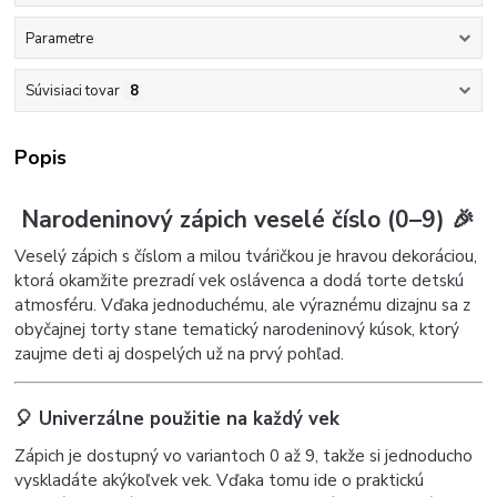
Parametre
Súvisiaci tovar
8
Popis
Narodeninový zápich veselé číslo (0–9) 🎉
Veselý zápich s číslom a milou tváričkou je hravou dekoráciou,
ktorá okamžite prezradí vek oslávenca a dodá torte detskú
atmosféru. Vďaka jednoduchému, ale výraznému dizajnu sa z
obyčajnej torty stane tematický narodeninový kúsok, ktorý
zaujme deti aj dospelých už na prvý pohľad.
🎈 Univerzálne použitie na každý vek
Zápich je dostupný vo variantoch 0 až 9, takže si jednoducho
vyskladáte akýkoľvek vek. Vďaka tomu ide o praktickú