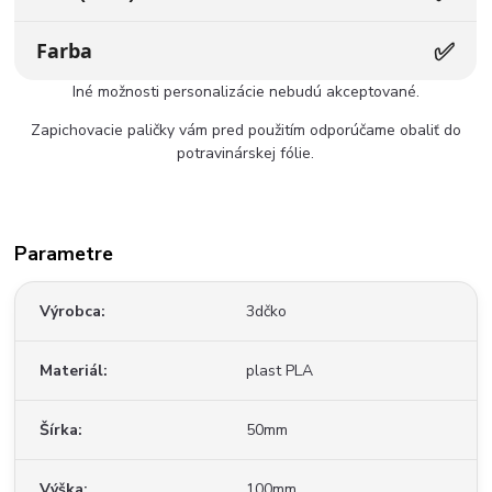
✅
Farba
Iné možnosti personalizácie nebudú akceptované.
Zapichovacie paličky vám pred použitím odporúčame obaliť do
potravinárskej fólie.
Parametre
Výrobca
3dčko
Materiál
plast PLA
Šírka
50mm
Výška
100mm