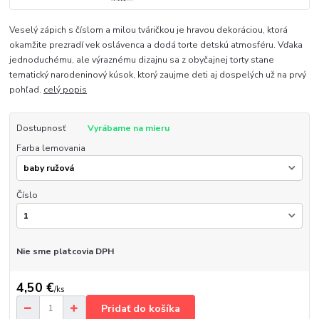
Veselý zápich s číslom a milou tváričkou je hravou dekoráciou, ktorá
okamžite prezradí vek oslávenca a dodá torte detskú atmosféru. Vďaka
jednoduchému, ale výraznému dizajnu sa z obyčajnej torty stane
tematický narodeninový kúsok, ktorý zaujme deti aj dospelých už na prvý
pohľad.
celý popis
Dostupnosť
Vyrábame na mieru
Farba lemovania
Číslo
Nie sme platcovia DPH
4,50 €
/
ks
Pridať do košíka