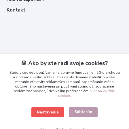
Kontakt
Kontakty
🍪 Ako by ste radi svoje cookies?
Zákaznícka podpora
Súbory cookies používame na správne fungovanie nášho e-shopu
+421 950 365 567
a v prípade vášho súhlasu tiež na sledovanie štatistík o webe,
meranie efektivity reklamných kampaní, zapamätanie vášho
obľúbeného nastavenia pri používaní stránok, či zobrazenie
info@3dcko.sk
reklám zodpovedajúcich vašim preferenciám.
Viac na využitie
cookies
Súhlasím
Nastavenia
www.3dcko.sk