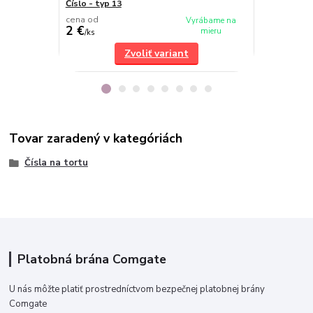
Číslo - typ 13
Číslo - typ 6
cena od
cena od
Vyrábame na
2 €
2 €
mieru
/
ks
/
ks
Zvoliť variant
Tovar zaradený v kategóriách
Čísla na tortu
Platobná brána Comgate
U nás môžte platiť prostredníctvom bezpečnej platobnej brány
Comgate