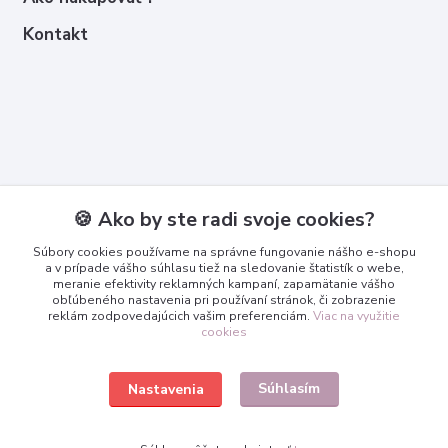
Kontakt
Kontakty
🍪 Ako by ste radi svoje cookies?
Zákaznícka podpora
Súbory cookies používame na správne fungovanie nášho e-shopu
+421 950 365 567
a v prípade vášho súhlasu tiež na sledovanie štatistík o webe,
meranie efektivity reklamných kampaní, zapamätanie vášho
obľúbeného nastavenia pri používaní stránok, či zobrazenie
info@3dcko.sk
reklám zodpovedajúcich vašim preferenciám.
Viac na využitie
cookies
Súhlasím
Nastavenia
www.3dcko.sk