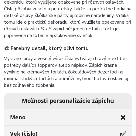
dekoráciu, ktorú využijete opakovane pri rôznych oslavách.
Čísla pôsobia veselo a priateľsky, takže sa perfektne hodia na
detské oslavy, škôlkarske párty aj rodinné narodeniny. Vďaka
tomu ide o praktickú dekoráciu, ktorú využijete opakovane pri
rôznych oslavách. Stačí zapichnúť jeden detail a torta je
pripravená na fotenie aj sfukovanie sviečok.
🎨 Farebný detail, ktorý oživí tortu
Výrazné farby a veselý výraz čísla vytvárajú hravý efekt bez
potreby ďalších topperov alebo nápisov. Zápich krásne
vynikne na krémových tortách, čokoládových dezertoch aj
minimalistických tortách a pomôže vytvoriť hotovú oslavu aj
bez zdĺhavého zdobenia.
Možnosti personalizácie zápichu
❌
Meno
✅
Vek (číslo)