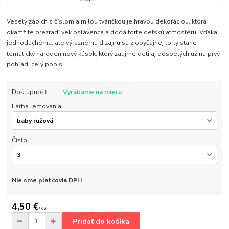
Veselý zápich s číslom a milou tváričkou je hravou dekoráciou, ktorá
okamžite prezradí vek oslávenca a dodá torte detskú atmosféru. Vďaka
jednoduchému, ale výraznému dizajnu sa z obyčajnej torty stane
tematický narodeninový kúsok, ktorý zaujme deti aj dospelých už na prvý
pohľad.
celý popis
Dostupnosť
Vyrábame na mieru
Farba lemovania
Číslo
Nie sme platcovia DPH
4,50 €
/
ks
Pridať do košíka