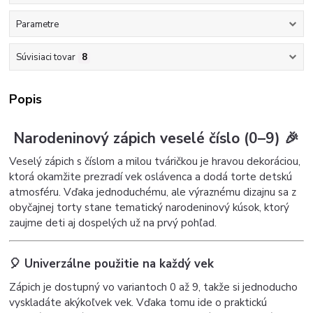
Parametre
Súvisiaci tovar
8
Popis
Narodeninový zápich veselé číslo (0–9) 🎉
Veselý zápich s číslom a milou tváričkou je hravou dekoráciou,
ktorá okamžite prezradí vek oslávenca a dodá torte detskú
atmosféru. Vďaka jednoduchému, ale výraznému dizajnu sa z
obyčajnej torty stane tematický narodeninový kúsok, ktorý
zaujme deti aj dospelých už na prvý pohľad.
🎈 Univerzálne použitie na každý vek
Zápich je dostupný vo variantoch 0 až 9, takže si jednoducho
vyskladáte akýkoľvek vek. Vďaka tomu ide o praktickú