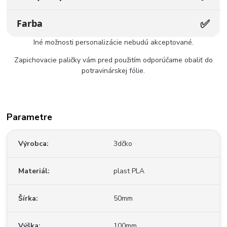
✅
Farba
Iné možnosti personalizácie nebudú akceptované.
Zapichovacie paličky vám pred použitím odporúčame obaliť do
potravinárskej fólie.
Parametre
Výrobca
3dčko
Materiál
plast PLA
Šírka
50mm
Výška
100mm