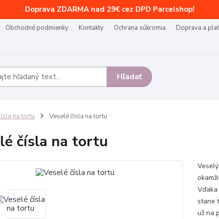
Doprava ZDARMA nad 29€ cez DPD Parcelshop!
Obchodné podmienky
Kontakty
Ochrana súkromia
Doprava a pla
Hľadať
ísla na tortu
Veselé čísla na tortu
lé čísla na tortu
Veselý
okamži
Vďaka 
stane 
už na 