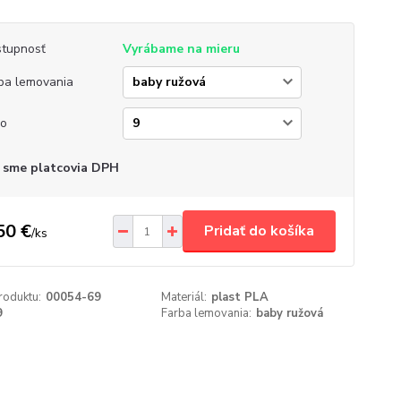
tupnosť
Vyrábame na mieru
ba lemovania
lo
 sme platcovia DPH
50 €
Pridať do košíka
/
ks
roduktu:
00054-69
Materiál:
plast PLA
9
Farba lemovania:
baby ružová