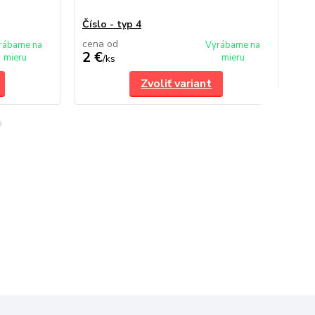
Číslo - typ 4
Čís
cena od
ce
rábame na
Vyrábame na
2 €
2 
mieru
mieru
/
ks
Zvoliť variant