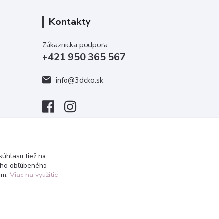
Kontakty
Zákaznícka podpora
+421 950 365 567
info@3dcko.sk
úhlasu tiež na
ášho obľúbeného
iám.
Viac na využitie