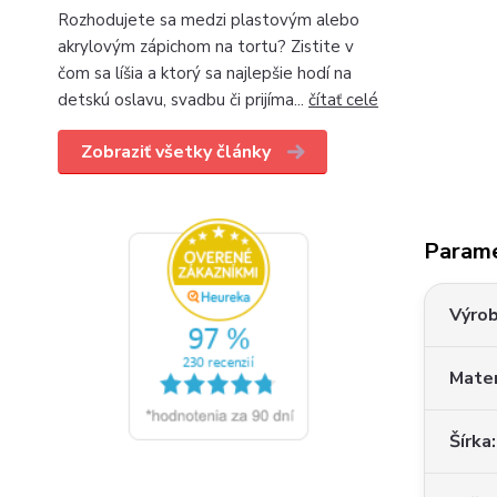
Rozhodujete sa medzi plastovým alebo
akrylovým zápichom na tortu? Zistite v
čom sa líšia a ktorý sa najlepšie hodí na
detskú oslavu, svadbu či prijíma...
čítať celé
Zobraziť všetky články
Param
Výro
Mater
Šírka