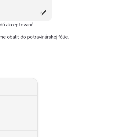
✅
udú akceptované.
e obaliť do potravinárskej fólie.