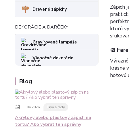
Zápich j
Drevené zápichy
praktick
perfektn
DEKORÁCIE A DARČEKY
ktorú vy
sfukovan
Gravírované lampáše
🎨 Fare
Vianočné dekorácie
Výrazné 
krásne v
hotovú o
Blog
11.06.2026
Tipy a rady
Akrylový alebo plastový zápich na
tortu? Ako vybrať ten správny