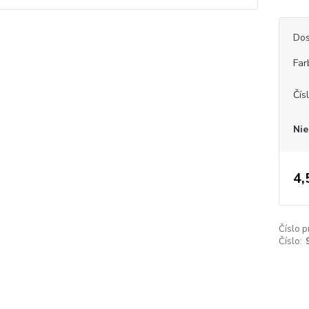
Dos
Far
Čís
Nie
4,
Číslo p
Číslo: