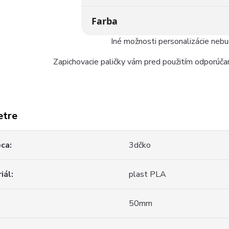
Farba
Iné možnosti personalizácie neb
Zapichovacie paličky vám pred použitím odporúčam
etre
bca
3dčko
iál
plast PLA
50mm