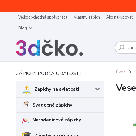
Veľkoobchodná spolupráca
Vlastný zápich
Ako nakupovať
Blog
Úvod
Č
ZÁPICHY PODĽA UDALOSTI
Vese
Zápichy na sviatosti
Svadobné zápichy
Narodeninové zápichy
Zápichy na promócie