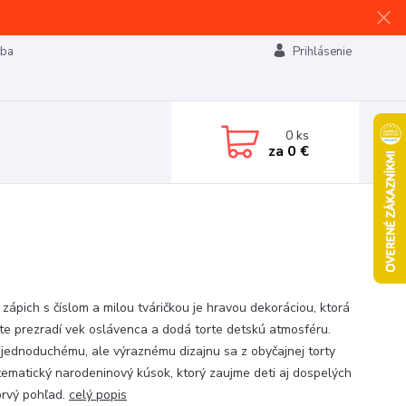
tba
Prihlásenie
0
ks
za
0 €
 zápich s číslom a milou tváričkou je hravou dekoráciou, ktorá
te prezradí vek oslávenca a dodá torte detskú atmosféru.
jednoduchému, ale výraznému dizajnu sa z obyčajnej torty
tematický narodeninový kúsok, ktorý zaujme deti aj dospelých
prvý pohľad.
celý popis