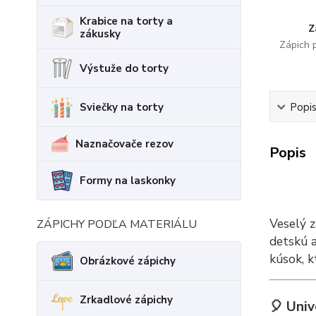
Krabice na torty a
Z
zákusky
Zápich 
Výstuže do torty
Sviečky na torty
Popi
Naznačovače rezov
Popis
Formy na laskonky
Veselý z
ZÁPICHY PODĽA MATERIÁLU
detskú 
kúsok, k
Obrázkové zápichy
Zrkadlové zápichy
🎈 Univ