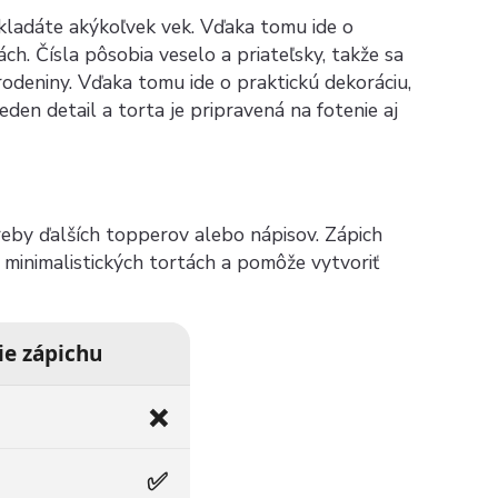
skladáte akýkoľvek vek. Vďaka tomu ide o
ch. Čísla pôsobia veselo a priateľsky, takže sa
rodeniny. Vďaka tomu ide o praktickú dekoráciu,
den detail a torta je pripravená na fotenie aj
reby ďalších topperov alebo nápisov. Zápich
minimalistických tortách a pomôže vytvoriť
ie zápichu
❌
✅