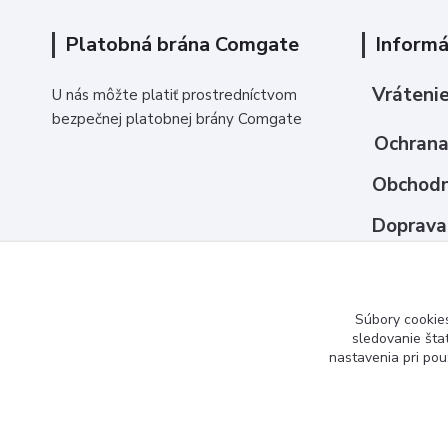
Platobná brána Comgate
Informá
Vrátenie
U nás môžte platiť prostredníctvom
bezpečnej platobnej brány Comgate
Ochrana
Obchodn
Doprava
Ako nak
Kontakt
Súbory cookie
sledovanie šta
nastavenia pri pou