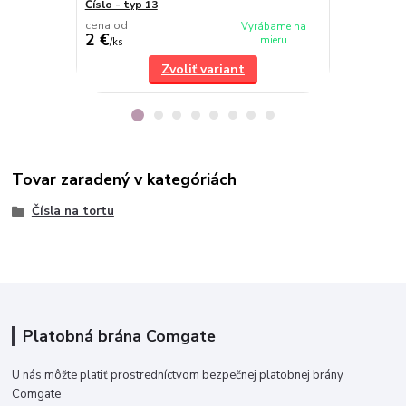
Číslo - typ 13
Číslo - typ 6
cena od
cena od
Vyrábame na
2 €
2 €
mieru
/
ks
/
ks
Zvoliť variant
Tovar zaradený v kategóriách
Čísla na tortu
Platobná brána Comgate
U nás môžte platiť prostredníctvom bezpečnej platobnej brány
Comgate