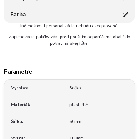
✅
Farba
Iné možnosti personalizácie nebudú akceptované.
Zapichovacie paličky vám pred použitím odporúčame obaliť do
potravinárskej fólie.
Parametre
Výrobca
3dčko
Materiál
plast PLA
Šírka
50mm
Výška
100mm