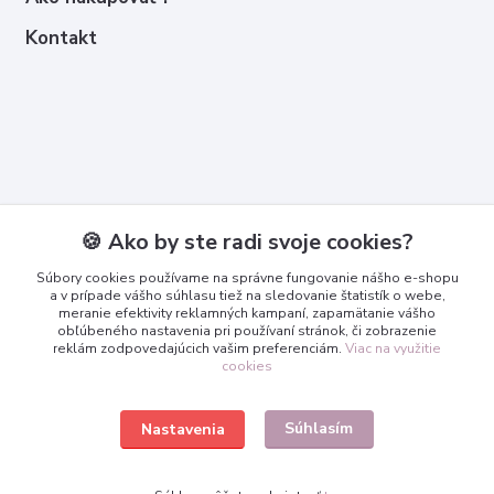
Kontakt
Kontakty
🍪 Ako by ste radi svoje cookies?
Zákaznícka podpora
Súbory cookies používame na správne fungovanie nášho e-shopu
+421 950 365 567
a v prípade vášho súhlasu tiež na sledovanie štatistík o webe,
meranie efektivity reklamných kampaní, zapamätanie vášho
obľúbeného nastavenia pri používaní stránok, či zobrazenie
info@3dcko.sk
reklám zodpovedajúcich vašim preferenciám.
Viac na využitie
cookies
Súhlasím
Nastavenia
www.3dcko.sk