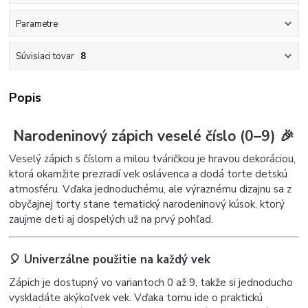
Parametre
Súvisiaci tovar
8
Popis
Narodeninový zápich veselé číslo (0–9) 🎉
Veselý zápich s číslom a milou tváričkou je hravou dekoráciou,
ktorá okamžite prezradí vek oslávenca a dodá torte detskú
atmosféru. Vďaka jednoduchému, ale výraznému dizajnu sa z
obyčajnej torty stane tematický narodeninový kúsok, ktorý
zaujme deti aj dospelých už na prvý pohľad.
🎈 Univerzálne použitie na každý vek
Zápich je dostupný vo variantoch 0 až 9, takže si jednoducho
vyskladáte akýkoľvek vek. Vďaka tomu ide o praktickú