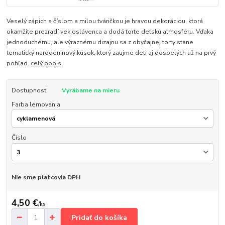
Veselý zápich s číslom a milou tváričkou je hravou dekoráciou, ktorá
okamžite prezradí vek oslávenca a dodá torte detskú atmosféru. Vďaka
jednoduchému, ale výraznému dizajnu sa z obyčajnej torty stane
tematický narodeninový kúsok, ktorý zaujme deti aj dospelých už na prvý
pohľad.
celý popis
Dostupnosť
Vyrábame na mieru
Farba lemovania
Číslo
Nie sme platcovia DPH
4,50 €
/
ks
Pridať do košíka