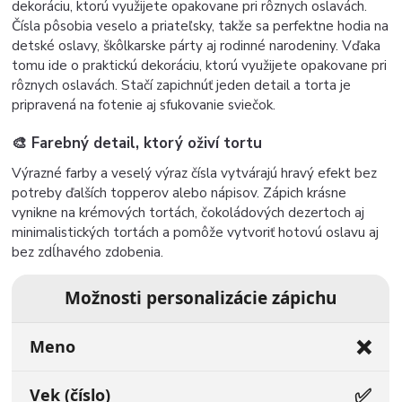
dekoráciu, ktorú využijete opakovane pri rôznych oslavách.
Čísla pôsobia veselo a priateľsky, takže sa perfektne hodia na
detské oslavy, škôlkarske párty aj rodinné narodeniny. Vďaka
tomu ide o praktickú dekoráciu, ktorú využijete opakovane pri
rôznych oslavách. Stačí zapichnúť jeden detail a torta je
pripravená na fotenie aj sfukovanie sviečok.
🎨 Farebný detail, ktorý oživí tortu
Výrazné farby a veselý výraz čísla vytvárajú hravý efekt bez
potreby ďalších topperov alebo nápisov. Zápich krásne
vynikne na krémových tortách, čokoládových dezertoch aj
minimalistických tortách a pomôže vytvoriť hotovú oslavu aj
bez zdĺhavého zdobenia.
Možnosti personalizácie zápichu
❌
Meno
✅
Vek (číslo)