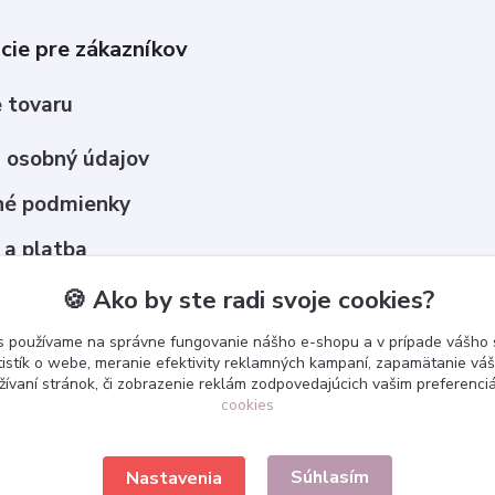
cie pre zákazníkov
 tovaru
 osobný údajov
é podmienky
 a platba
upovať ?
🍪 Ako by ste radi svoje cookies?
s používame na správne fungovanie nášho e-shopu a v prípade vášho s
tistík o webe, meranie efektivity reklamných kampaní, zapamätanie v
žívaní stránok, či zobrazenie reklám zodpovedajúcich vašim preferenc
cookies
Súhlasím
Nastavenia