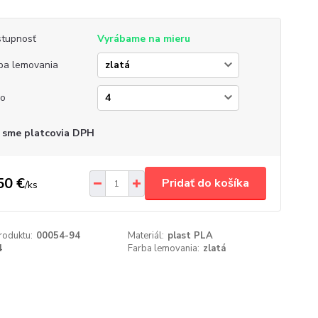
tupnosť
Vyrábame na mieru
ba lemovania
lo
 sme platcovia DPH
50 €
Pridať do košíka
/
ks
roduktu:
00054-94
Materiál:
plast PLA
4
Farba lemovania:
zlatá