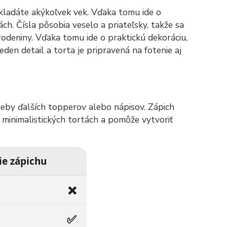
skladáte akýkoľvek vek. Vďaka tomu ide o
ch. Čísla pôsobia veselo a priateľsky, takže sa
rodeniny. Vďaka tomu ide o praktickú dekoráciu,
den detail a torta je pripravená na fotenie aj
reby ďalších topperov alebo nápisov. Zápich
minimalistických tortách a pomôže vytvoriť
ie zápichu
❌
✅