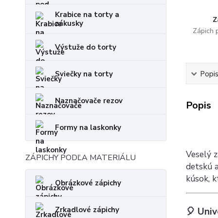
Krabice na torty a
Z
zákusky
Zápich 
Výstuže do torty
Sviečky na torty
Popi
Naznačovače rezov
Popis
Formy na laskonky
Veselý z
ZÁPICHY PODĽA MATERIÁLU
detskú 
kúsok, k
Obrázkové zápichy
Zrkadlové zápichy
🎈 Univ