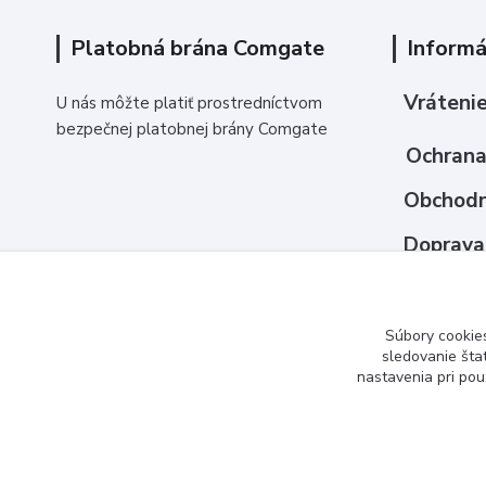
Platobná brána Comgate
Informá
Vrátenie
U nás môžte platiť prostredníctvom
bezpečnej platobnej brány Comgate
Ochrana
Obchodn
Doprava
Ako nak
Kontakt
Súbory cookie
sledovanie šta
nastavenia pri pou