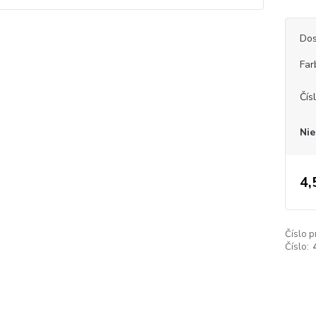
Dos
Far
Čís
Nie
4,
Číslo p
Číslo: