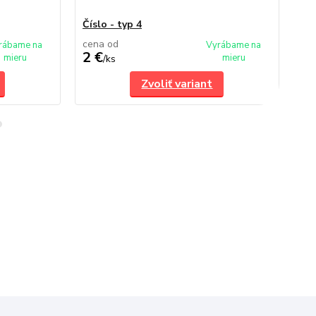
Číslo - typ 4
Čís
cena od
ce
rábame na
Vyrábame na
2 €
2 
mieru
mieru
/
ks
Zvoliť variant