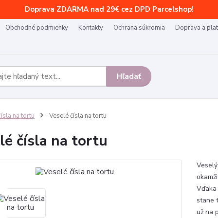
Doprava ZDARMA nad 29€ cez DPD Parcelshop!
Obchodné podmienky
Kontakty
Ochrana súkromia
Doprava a pla
Hľadať
ísla na tortu
Veselé čísla na tortu
lé čísla na tortu
Veselý
okamži
Vďaka 
stane 
už na 