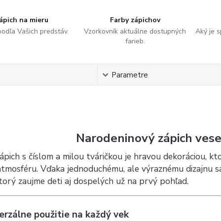
ápich na mieru
Farby zápichov
podľa Vašich predstáv.
Vzorkovník aktuálne dostupných
Aký je 
farieb.
s
Parametre
Narodeninový zápich vesel
ápich s číslom a milou tváričkou je hravou dekoráciou, k
atmosféru. Vďaka jednoduchému, ale výraznému dizajnu sa
torý zaujme deti aj dospelých už na prvý pohľad.
erzálne použitie na každý vek