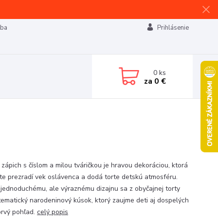
tba
Prihlásenie
0
ks
za
0 €
 zápich s číslom a milou tváričkou je hravou dekoráciou, ktorá
te prezradí vek oslávenca a dodá torte detskú atmosféru.
jednoduchému, ale výraznému dizajnu sa z obyčajnej torty
tematický narodeninový kúsok, ktorý zaujme deti aj dospelých
prvý pohľad.
celý popis