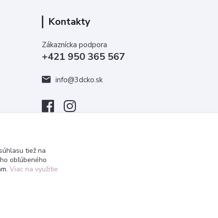
Kontakty
Zákaznícka podpora
+421 950 365 567
info@3dcko.sk
úhlasu tiež na
ášho obľúbeného
iám.
Viac na využitie