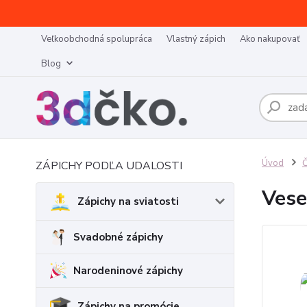
Veľkoobchodná spolupráca
Vlastný zápich
Ako nakupovať
Blog
Úvod
Č
ZÁPICHY PODĽA UDALOSTI
Vese
Zápichy na sviatosti
Svadobné zápichy
Narodeninové zápichy
Zápichy na promócie