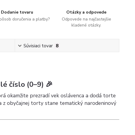
Dodanie tovaru
Otázky a odpovede
spôsob doručenia a platby?
Odpovede na najčastejšie
kladené otázky.
Súvisiaci tovar
8
é číslo (0–9) 🎉
torá okamžite prezradí vek oslávenca a dodá torte
 z obyčajnej torty stane tematický narodeninový