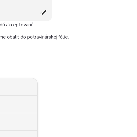
✅
udú akceptované.
e obaliť do potravinárskej fólie.