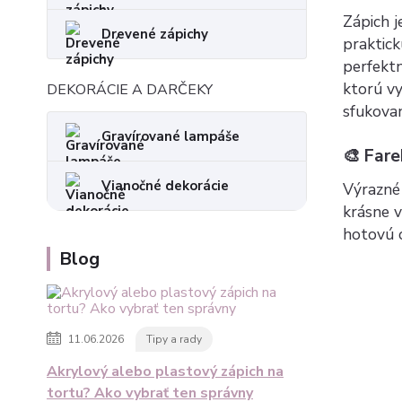
Zápich j
Drevené zápichy
praktick
perfektn
ktorú vy
DEKORÁCIE A DARČEKY
sfukovan
Gravírované lampáše
🎨 Fare
Vianočné dekorácie
Výrazné 
krásne v
hotovú o
Blog
11.06.2026
Tipy a rady
Akrylový alebo plastový zápich na
tortu? Ako vybrať ten správny