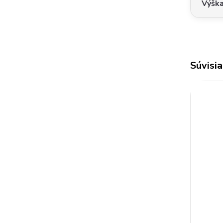
Výšk
Súvisia