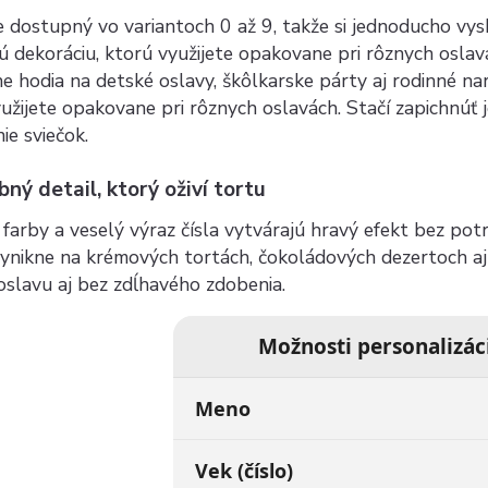
e dostupný vo variantoch 0 až 9, takže si jednoducho vy
ú dekoráciu, ktorú využijete opakovane pri rôznych oslavá
e hodia na detské oslavy, škôlkarske párty aj rodinné na
užijete opakovane pri rôznych oslavách. Stačí zapichnúť je
ie sviečok.
bný detail, ktorý oživí tortu
farby a veselý výraz čísla vytvárajú hravý efekt bez pot
ynikne na krémových tortách, čokoládových dezertoch aj 
slavu aj bez zdĺhavého zdobenia.
Možnosti personalizác
Meno
Vek (číslo)