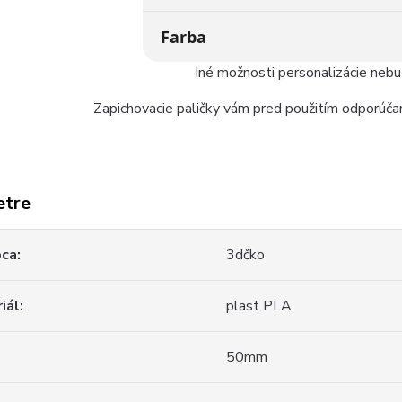
Farba
Iné možnosti personalizácie neb
Zapichovacie paličky vám pred použitím odporúčam
etre
bca
3dčko
iál
plast PLA
50mm