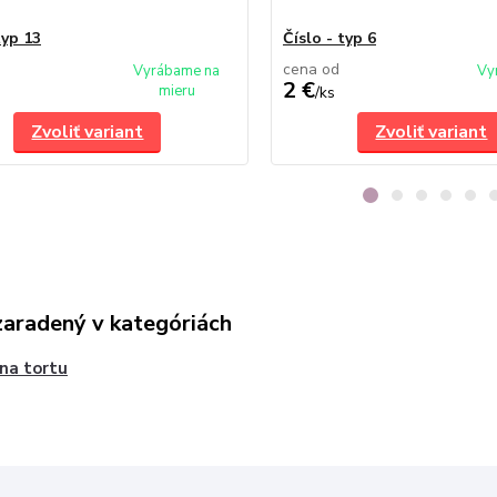
typ 13
Číslo - typ 6
cena od
Vyrábame na
Vy
2 €
mieru
/
ks
Zvoliť variant
Zvoliť variant
zaradený v kategóriách
 na tortu