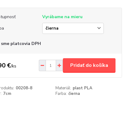
tupnosť
Vyrábame na mieru
ba
 sme platcovia DPH
90 €
Pridať do košíka
/
ks
roduktu:
00208-8
Materiál:
plast PLA
:
7cm
Farba:
čierna