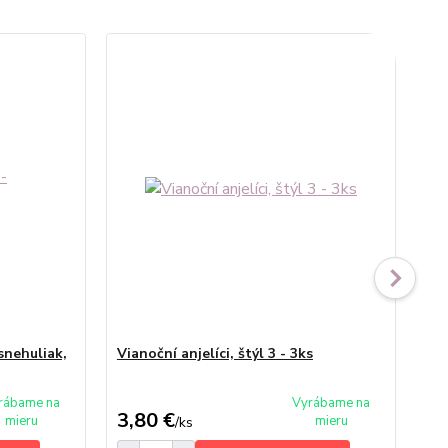
snehuliak,
Vianoční anjelíci, štýl 3 - 3ks
Vi
rábame na
Vyrábame na
3,80 €
4,
mieru
mieru
/
ks