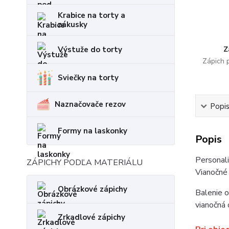
Krabice na torty a
zákusky
Výstuže do torty
Z
Zápich 
Sviečky na torty
Naznačovače rezov
Popi
Formy na laskonky
Popis
Personali
ZÁPICHY PODĽA MATERIÁLU
Vianočné 
Obrázkové zápichy
Balenie 
vianočná
Zrkadlové zápichy