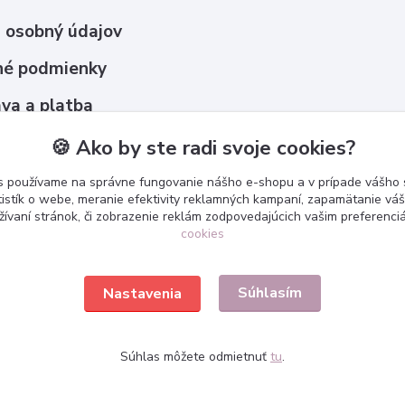
 osobný údajov
é podmienky
va a platba
upovať ?
🍪 Ako by ste radi svoje cookies?
s používame na správne fungovanie nášho e-shopu a v prípade vášho s
tistík o webe, meranie efektivity reklamných kampaní, zapamätanie v
žívaní stránok, či zobrazenie reklám zodpovedajúcich vašim preferenc
cookies
Súhlasím
Nastavenia
Súhlas môžete odmietnuť
tu
.