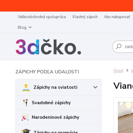
Veľkoobchodná spolupráca
Vlastný zápich
Ako nakupovať
Blog
Úvod
V
ZÁPICHY PODĽA UDALOSTI
Vian
Zápichy na sviatosti
Svadobné zápichy
Narodeninové zápichy
Zápichy na promócie