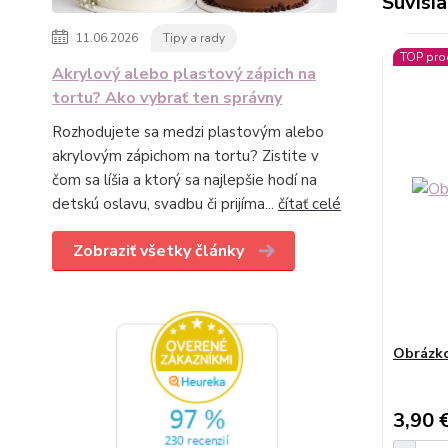
Súvisia
11.06.2026
Tipy a rady
TOP pro
Akrylový alebo plastový zápich na
tortu? Ako vybrať ten správny
Rozhodujete sa medzi plastovým alebo
akrylovým zápichom na tortu? Zistite v
čom sa líšia a ktorý sa najlepšie hodí na
detskú oslavu, svadbu či prijíma...
čítať celé
Zobraziť všetky články
Obrázko
3,90 