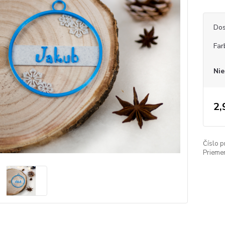
Dos
Far
Nie
2,
Číslo p
Priemer