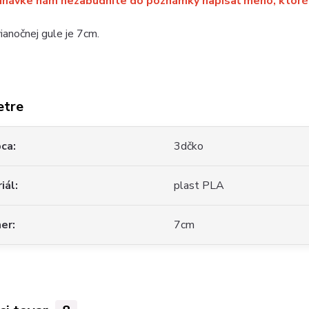
dnávke nám nezabudnite do poznámky napísať meno, ktoré 
ianočnej gule je 7cm.
etre
bca
3dčko
iál
plast PLA
mer
7cm