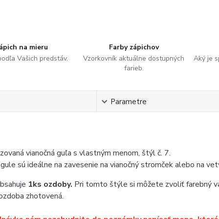
ápich na mieru
Farby zápichov
podľa Vašich predstáv.
Vzorkovník aktuálne dostupných
Aký je 
farieb.
s
Parametre
zovaná vianočná guľa s vlastným menom, štýl č. 7.
gule sú ideálne na zavesenie na vianočný stromček alebo na vet
obsahuje
1ks ozdoby.
Pri tomto štýle si môžete zvoliť farebný va
 ozdoba zhotovená.