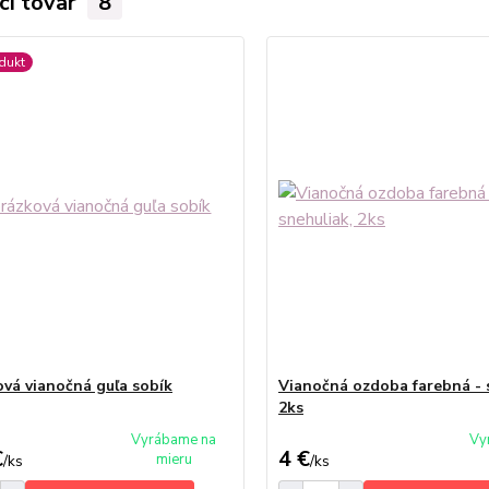
ci tovar
8
dukt
vá vianočná guľa sobík
Vianočná ozdoba farebná - 
2ks
Vyrábame na
Vy
€
4 €
mieru
/
ks
/
ks