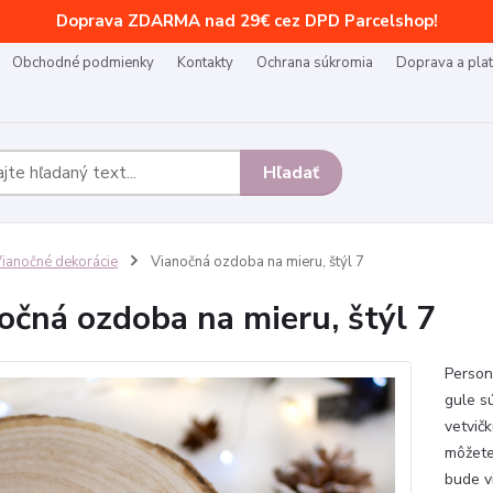
Doprava ZDARMA nad 29€ cez DPD Parcelshop!
Obchodné podmienky
Kontakty
Ochrana súkromia
Doprava a pla
Hľadať
ianočné dekorácie
Vianočná ozdoba na mieru, štýl 7
očná ozdoba na mieru, štýl 7
Person
gule s
vetvič
môžete 
bude v