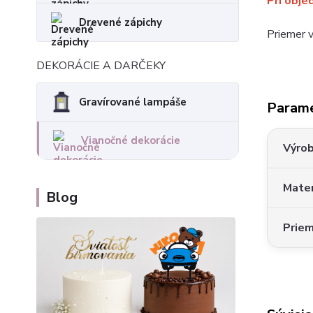
Pri obje
Drevené zápichy
Priemer v
DEKORÁCIE A DARČEKY
Gravírované lampáše
Param
Vianočné dekorácie
Výro
Mater
Blog
Prie