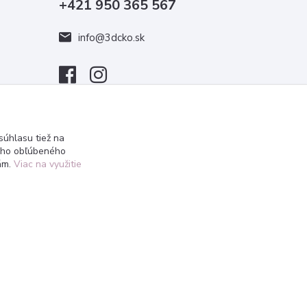
+421 950 365 567
info@3dcko.sk
úhlasu tiež na
ášho obľúbeného
iám.
Viac na využitie
Vytvorené na
Eshop-rychlo.sk