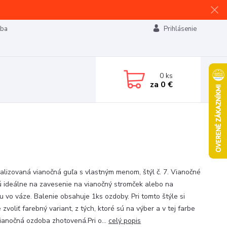
tba
Prihlásenie
0
ks
za
0 €
alizovaná vianočná guľa s vlastným menom, štýl č. 7. Vianočné
ú ideálne na zavesenie na vianočný stromček alebo na
ku vo váze. Balenie obsahuje 1ks ozdoby. Pri tomto štýle si
zvoliť farebný variant, z tých, ktoré sú na výber a v tej farbe
ianočná ozdoba zhotovená.Pri o...
celý popis