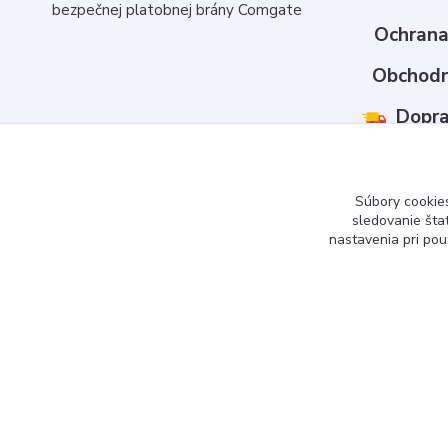
bezpečnej platobnej brány Comgate
Ochrana
Obchodn
Dopra
Ako nak
Kontakt
Súbory cookie
sledovanie šta
nastavenia pri pou
www.3dcko.sk