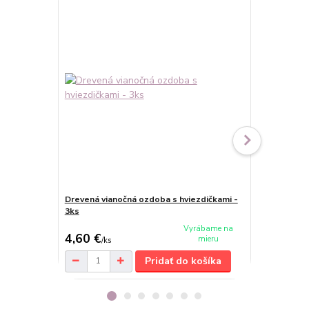
Drevená vianočná ozdoba s hviezdičkami -
Vianočná ozd
3ks
Vyrábame na
4,60 €
2,90 €
mieru
/
ks
/
ks
Pridať do košíka