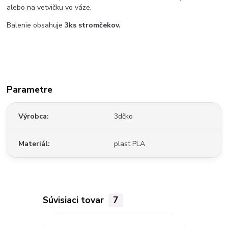
alebo na vetvičku vo váze.
Balenie obsahuje
3
ks stromčekov.
Parametre
Výrobca
3dčko
Materiál
plast PLA
Súvisiaci tovar
7
TOP produkt