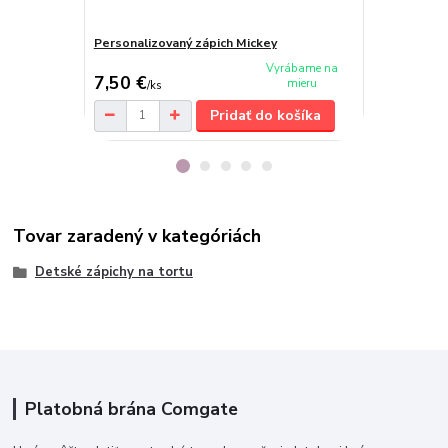
Personalizovaný zápich Mickey
Zápich so s
Vyrábame na
7,50 €
6,80 €
mieru
/
ks
/
ks
Pridať do košíka
Tovar zaradený v kategóriách
Detské zápichy na tortu
Platobná brána Comgate