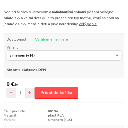
Sediaci Mickey s úsmevom a natiahnutými nohami pôsobí pokojne,
priateľsky a veľmi detsky. Je to presne ten typ motívu, ktorý sa hodí na
jemné oslavy, menšie deti a prvé narodeniny.
celý popis
Dostupnosť
Vyrábame na mieru
Variant
Nie sme platcovia DPH
9 €
/
ks
Pridať do košíka
Číslo produktu:
00194
Materiál:
plast PLA
Variant:
s menom (+1€)