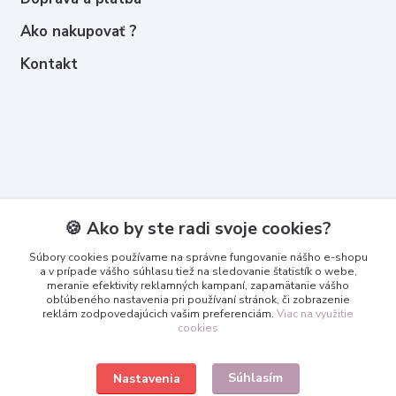
Ako nakupovať ?
Kontakt
Kontakty
🍪 Ako by ste radi svoje cookies?
Zákaznícka podpora
Súbory cookies používame na správne fungovanie nášho e-shopu
+421 950 365 567
a v prípade vášho súhlasu tiež na sledovanie štatistík o webe,
meranie efektivity reklamných kampaní, zapamätanie vášho
obľúbeného nastavenia pri používaní stránok, či zobrazenie
info@3dcko.sk
reklám zodpovedajúcich vašim preferenciám.
Viac na využitie
cookies
Súhlasím
Nastavenia