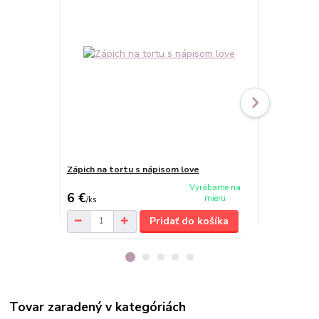
Zápich na tortu s nápisom love
Zápich S lá
Vyrábame na
6 €
6,50 €
mieru
/
ks
/
ks
Pridať do košíka
Tovar zaradený v kategóriách