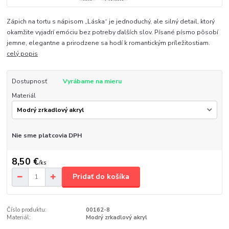
Zápich na tortu s nápisom „Láska“ je jednoduchý, ale silný detail, ktorý
okamžite vyjadrí emóciu bez potreby ďalších slov. Písané písmo pôsobí
jemne, elegantne a prirodzene sa hodí k romantickým príležitostiam.
celý popis
Dostupnosť
Vyrábame na mieru
Materiál
Nie sme platcovia DPH
8,50 €
/
ks
Pridať do košíka
Číslo produktu:
00162-8
Materiál:
Modrý zrkadlový akryl