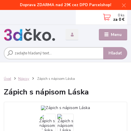
Doprava ZDARMA nad 29€ cez DPD Parcelshop!
0
ks
za
0 €
Menu
Hľadať
Úvod
Nápisy
Zápich s nápisom Láska
Zápich s nápisom Láska