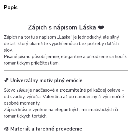
Popis
Zápich s nápisom Láska ❤️
Zápich na tortu s nápisom „Láska“ je jednoduchý, ale silný
detail, ktorý okamžite vyjadrí emóciu bez potreby ďalších
slov.
Písané písmo pôsobí jemne, elegantne a prirodzene sa hodí k
romantickým príležitostiam.
💕 Univerzálny motív plný emócie
Slovo
láska
je nadčasové a zrozumiteľné pri každej oslave –
od svadby, výročia, Valentína až po narodeniny či výnimočné
osobné momenty.
Zápich krásne vynikne na elegantných, minimalistických či
romantických tortách.
🎨 Materiál a farebné prevedenie