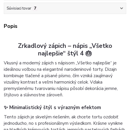
Súvisiaci tovar
7
Popis
Zrkadlový zápich – nápis „Všetko
najlepšie“ štýl 4 🎂
Vkusný a moderný zápich s nápisom „Všetko najlepšie“ je
ideálnou voľbou na elegantné narodeninové torty. Dizajn
kombinuje tlačené a písané písmo, čím vzniká zaujímavý
vizuálny kontrast a veľmi harmonický celok. Vďaka
premyslenému tvarovaniu nápisu pôsobí dekorácia jemne,
štýlovo a slávnostne zároveň.
✨ Minimalistický štýl s výrazným efektom
Tento zápich je skvelým riešením, ak chcete tortu ozdobiť
jednoducho, no s profesionálnym výsledkom. Krásne vynikne
na hladkých krémových tortách, jemných pastelových farbách