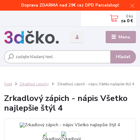
Doprava ZDARMA nad 29€ cez DPD Parcelshop!
0
ks
za
0 €
Menu
Hľadať
Úvod
Zrkadlové zápichy
Zrkadlový zápich - nápis Všetko najlepšie štýl 4
Zrkadlový zápich - nápis Všetko
najlepšie štýl 4