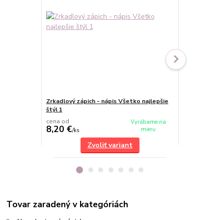
Zrkadlový zápich - nápis Všetko najlepšie
Zrkadlový zá
štýl 1
cena od
cena od
Vyrábame na
8,20 €
8 €
mieru
/
ks
/
ks
Zvoliť variant
Tovar zaradený v kategóriách