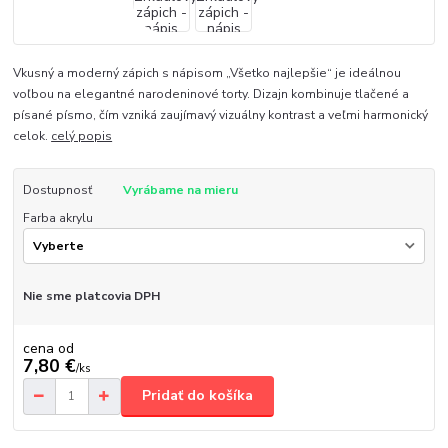
Vkusný a moderný zápich s nápisom „Všetko najlepšie“ je ideálnou
voľbou na elegantné narodeninové torty. Dizajn kombinuje tlačené a
písané písmo, čím vzniká zaujímavý vizuálny kontrast a veľmi harmonický
celok.
celý popis
Dostupnosť
Vyrábame na mieru
Farba akrylu
Nie sme platcovia DPH
cena od
7,80 €
/
ks
Pridať do košíka