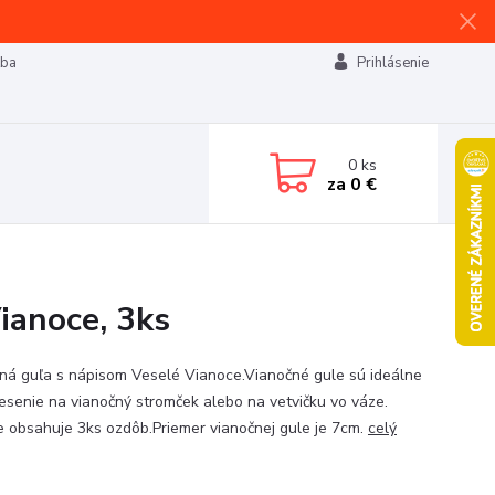
tba
Prihlásenie
0
ks
za
0 €
ianoce, 3ks
ná guľa s nápisom Veselé Vianoce.Vianočné gule sú ideálne
esenie na vianočný stromček alebo na vetvičku vo váze.
e obsahuje 3ks ozdôb.Priemer vianočnej gule je 7cm.
celý