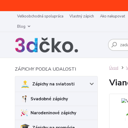
Veľkoobchodná spolupráca
Vlastný zápich
Ako nakupovať
Blog
Úvod
V
ZÁPICHY PODĽA UDALOSTI
Vian
Zápichy na sviatosti
Svadobné zápichy
Narodeninové zápichy
Zápichy na promócie