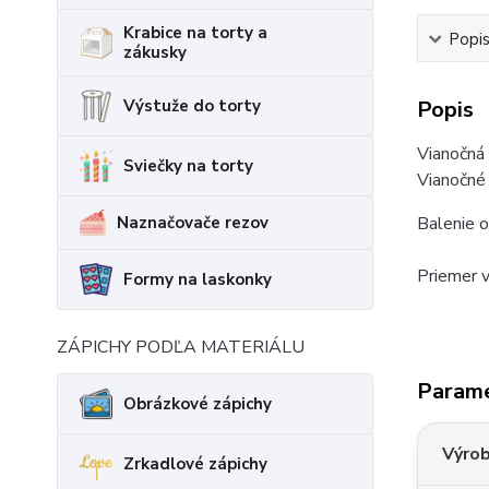
Krabice na torty a
Popi
zákusky
Výstuže do torty
Popis
Vianočná 
Sviečky na torty
Vianočné 
Naznačovače rezov
Balenie 
Priemer v
Formy na laskonky
ZÁPICHY PODĽA MATERIÁLU
Param
Obrázkové zápichy
Výro
Zrkadlové zápichy