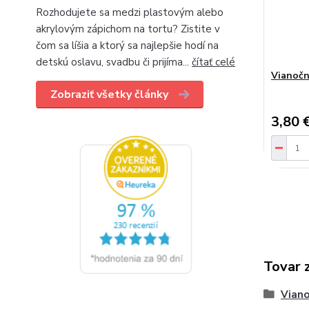
Rozhodujete sa medzi plastovým alebo
akrylovým zápichom na tortu? Zistite v
čom sa líšia a ktorý sa najlepšie hodí na
detskú oslavu, svadbu či prijíma...
čítať celé
Vianoční
Zobraziť všetky články
3,80 
Tovar 
Viano