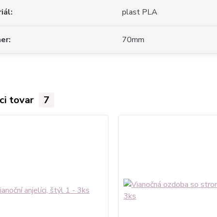
iál
plast PLA
mer
70mm
ci tovar
7