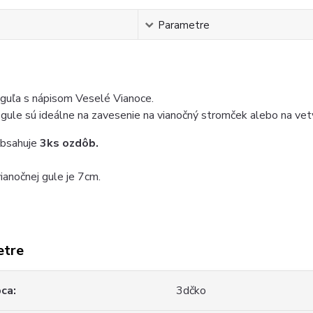
s
Parametre
guľa s nápisom Veselé Vianoce.
gule sú ideálne na zavesenie na vianočný stromček alebo na vet
obsahuje
3ks ozdôb.
ianočnej gule je 7cm.
etre
bca
3dčko