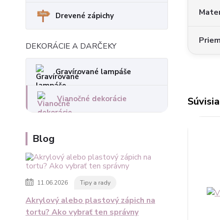
Mater
Drevené zápichy
Prie
DEKORÁCIE A DARČEKY
Gravírované lampáše
Vianočné dekorácie
Súvisia
Blog
11.06.2026
Tipy a rady
Akrylový alebo plastový zápich na
tortu? Ako vybrať ten správny