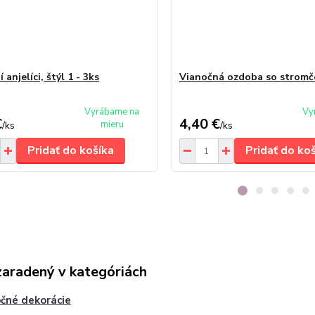
 anjelíci, štýl 1 - 3ks
Vianočná ozdoba so stromč
Vyrábame na
Vy
€
4,40 €
mieru
/
ks
/
ks
Pridať do košíka
Pridať do ko
zaradený v kategóriách
čné dekorácie