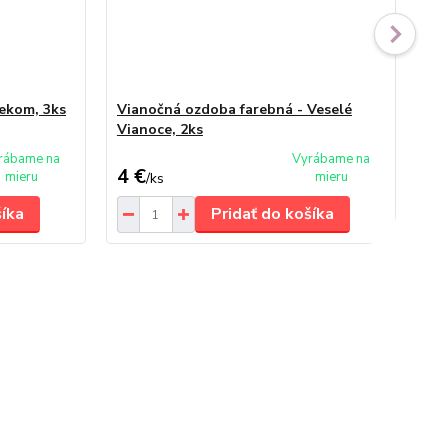
ekom, 3ks
Vianočná ozdoba farebná - Veselé
Vi
Vianoce, 2ks
rábame na
Vyrábame na
4 €
2,
mieru
mieru
/
ks
šíka
Pridať do košíka