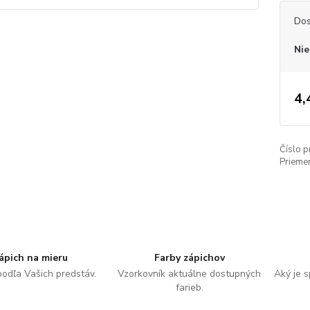
Dos
Nie
4,
Číslo p
Priemer
ápich na mieru
Farby zápichov
podľa Vašich predstáv.
Vzorkovník aktuálne dostupných
Aký je 
farieb.