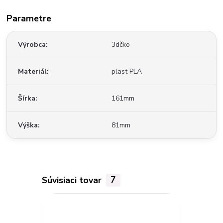
Parametre
Výrobca
3dčko
Materiál
plast PLA
Šírka
161mm
Výška
81mm
Súvisiaci tovar
7