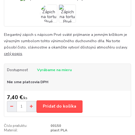
Elegantný zápich s nápisom Prvé sväté prijímanie a jemným krížikom je
výrazným symbolom tohto výnimočného duchovného dňa. Na torte
pôsobí čisto, slávnostne a okamžite vytvorí dôstojnú atmosféru oslavy.
celý popis
Dostupnosť
Vyrábame na mieru
Nie sme platcovia DPH
7,40 €
/
ks
Pridať do košíka
Číslo produktu:
00150
Materiál:
plast PLA