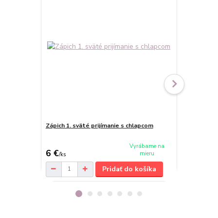
Zápich 1. sväté prijímanie s chlapcom
Zrkadlový zá
kalichom, 
cena od
Vyrábame na
6 €
8,80 €
mieru
/
ks
/
ks
Pridať do košíka