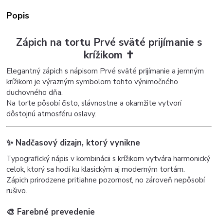
Popis
Zápich na tortu Prvé sväté prijímanie s
krížikom ✝️
Elegantný zápich s nápisom Prvé sväté prijímanie a jemným
krížikom je výrazným symbolom tohto výnimočného
duchovného dňa.
Na torte pôsobí čisto, slávnostne a okamžite vytvorí
dôstojnú atmosféru oslavy.
✨ Nadčasový dizajn, ktorý vynikne
Typografický nápis v kombinácii s krížikom vytvára harmonický
celok, ktorý sa hodí ku klasickým aj moderným tortám.
Zápich prirodzene pritiahne pozornosť, no zároveň nepôsobí
rušivo.
🎨 Farebné prevedenie