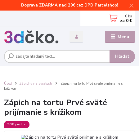
Doprava ZDARMA nad 29€ cez DPD Parcelshop!
0
ks
za
0 €
Menu
Hľadať
Úvod
Zápichy na sviatosti
Zápich na tortu Prvé sväté prijímanie s
krížikom
Zápich na tortu Prvé sväté
prijímanie s krížikom
TOP produkt