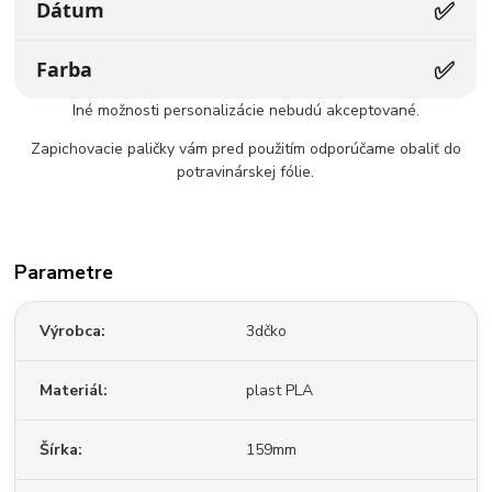
✅
Dátum
✅
Farba
Iné možnosti personalizácie nebudú akceptované.
Zapichovacie paličky vám pred použitím odporúčame obaliť do
potravinárskej fólie.
Parametre
Výrobca
3dčko
Materiál
plast PLA
Šírka
159mm