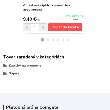
Obrázkový zápich na promócie -
Obrázkový zá
absolventka
Vyrábame na
9,40 €
9,40 €
mieru
/
ks
/
ks
Pridať do košíka
Tovar zaradený v kategóriách
Zápichy na promócie
Nápisy
Platobná brána Comgate