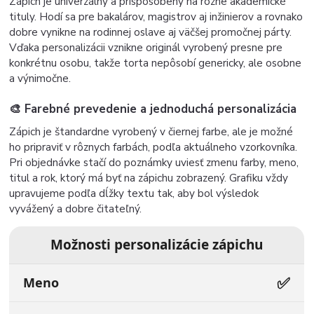
Zápich je univerzálny a prispôsobený na rôzne akademické
tituly. Hodí sa pre bakalárov, magistrov aj inžinierov a rovnako
dobre vynikne na rodinnej oslave aj väčšej promočnej párty.
Vďaka personalizácii vznikne originál vyrobený presne pre
konkrétnu osobu, takže torta nepôsobí genericky, ale osobne
a výnimočne.
🎨 Farebné prevedenie a jednoduchá personalizácia
Zápich je štandardne vyrobený v čiernej farbe, ale je možné
ho pripraviť v rôznych farbách, podľa aktuálneho vzorkovníka.
Pri objednávke stačí do poznámky uviesť zmenu farby, meno,
titul a rok, ktorý má byť na zápichu zobrazený. Grafiku vždy
upravujeme podľa dĺžky textu tak, aby bol výsledok
vyvážený a dobre čitateľný.
Možnosti personalizácie zápichu
✅
Meno