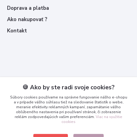
Doprava a platba
Ako nakupovať ?
Kontakt
Kontakty
🍪 Ako by ste radi svoje cookies?
Zákaznícka podpora
Súbory cookies používame na správne fungovanie nášho e-shopu
+421 950 365 567
a v prípade vášho súhlasu tiež na sledovanie štatistík o webe,
meranie efektivity reklamných kampaní, zapamätanie vášho
obľúbeného nastavenia pri používaní stránok, či zobrazenie
info@3dcko.sk
reklám zodpovedajúcich vašim preferenciám.
Viac na využitie
cookies