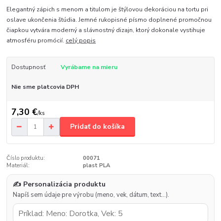
Elegantný zápich s menom a titulom je štýlovou dekoráciou na tortu pri
oslave ukončenia štúdia. Jemné rukopisné písmo doplnené promočnou
čiapkou vytvára moderný a slávnostný dizajn, ktorý dokonale vystihuje
atmosféru promócií.
celý popis
Dostupnosť
Vyrábame na mieru
Nie sme platcovia DPH
7,30 €
/
ks
Pridať do košíka
Číslo produktu:
00071
Materiál:
plast PLA
✍️ Personalizácia produktu
Napíš sem údaje pre výrobu (meno, vek, dátum, text…).