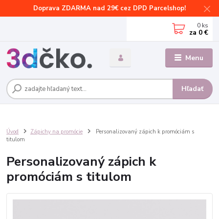
Doprava ZDARMA nad 29€ cez DPD Parcelshop!
0
ks
za
0 €
Menu
Hľadať
Úvod
Zápichy na promócie
Personalizovaný zápich k promóciám s
titulom
Personalizovaný zápich k
promóciám s titulom