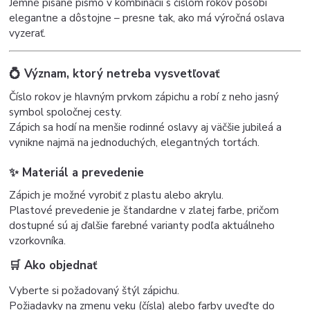
Jemné písané písmo v kombinácii s číslom rokov pôsobí
elegantne a dôstojne – presne tak, ako má výročná oslava
vyzerať.
💍 Význam, ktorý netreba vysvetľovať
Číslo rokov je hlavným prvkom zápichu a robí z neho jasný
symbol spoločnej cesty.
Zápich sa hodí na menšie rodinné oslavy aj väčšie jubileá a
vynikne najmä na jednoduchých, elegantných tortách.
✨ Materiál a prevedenie
Zápich je možné vyrobiť z plastu alebo akrylu.
Plastové prevedenie je štandardne v zlatej farbe, pričom
dostupné sú aj ďalšie farebné varianty podľa aktuálneho
vzorkovníka.
🛒 Ako objednať
Vyberte si požadovaný štýl zápichu.
Požiadavky na zmenu veku (čísla) alebo farby uveďte do