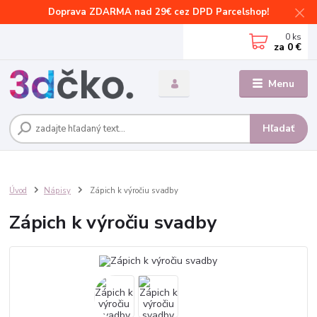
Doprava ZDARMA nad 29€ cez DPD Parcelshop!
0
ks
za
0 €
Menu
Hľadať
Úvod
Nápisy
Zápich k výročiu svadby
Zápich k výročiu svadby