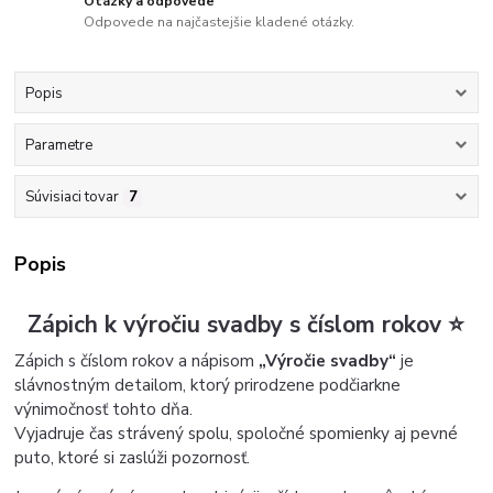
Otázky a odpovede
Odpovede na najčastejšie kladené otázky.
Popis
Parametre
Súvisiaci tovar
7
Popis
Zápich k výročiu svadby s číslom rokov ⭐
Zápich s číslom rokov a nápisom
„Výročie svadby“
je
slávnostným detailom, ktorý prirodzene podčiarkne
výnimočnosť tohto dňa.
Vyjadruje čas strávený spolu, spoločné spomienky aj pevné
puto, ktoré si zaslúži pozornosť.