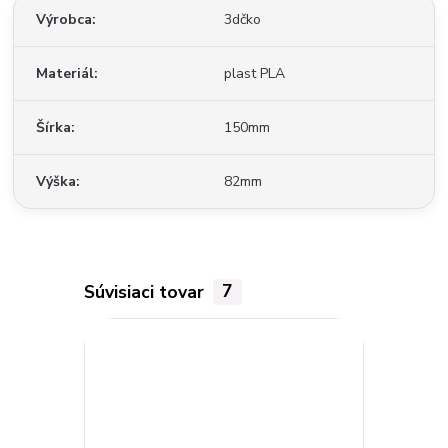
Výrobca
3dčko
Materiál
plast PLA
Šírka
150mm
Výška
82mm
Súvisiaci tovar
7