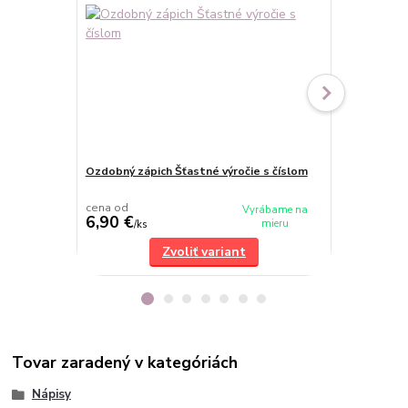
Ozdobný zápich Šťastné výročie s číslom
Zrkadlový zá
cena od
cena od
Vyrábame na
6,90 €
7,20 €
mieru
/
ks
/
ks
Zvoliť variant
Tovar zaradený v kategóriách
Nápisy