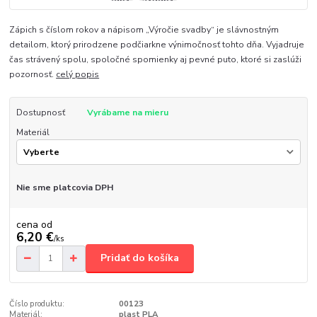
Zápich s číslom rokov a nápisom „Výročie svadby“ je slávnostným
detailom, ktorý prirodzene podčiarkne výnimočnosť tohto dňa. Vyjadruje
čas strávený spolu, spoločné spomienky aj pevné puto, ktoré si zaslúži
pozornosť.
celý popis
Dostupnosť
Vyrábame na mieru
Materiál
Nie sme platcovia DPH
cena od
6,20 €
/
ks
Pridať do košíka
Číslo produktu:
00123
Materiál:
plast PLA