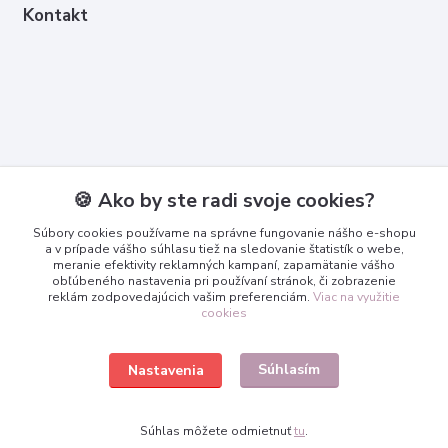
Kontakt
Kontakty
🍪 Ako by ste radi svoje cookies?
Zákaznícka podpora
Súbory cookies používame na správne fungovanie nášho e-shopu
+421 950 365 567
a v prípade vášho súhlasu tiež na sledovanie štatistík o webe,
meranie efektivity reklamných kampaní, zapamätanie vášho
obľúbeného nastavenia pri používaní stránok, či zobrazenie
info@3dcko.sk
reklám zodpovedajúcich vašim preferenciám.
Viac na využitie
cookies
Súhlasím
Nastavenia
www.3dcko.sk
Súhlas môžete odmietnuť
tu
.
Vytvorené na
Eshop-rychlo.sk