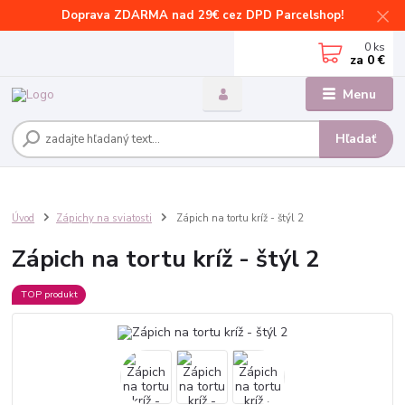
Doprava ZDARMA nad 29€ cez DPD Parcelshop!
0
ks
za
0 €
Menu
Hľadať
Úvod
Zápichy na sviatosti
Zápich na tortu kríž - štýl 2
Zápich na tortu kríž - štýl 2
TOP produkt