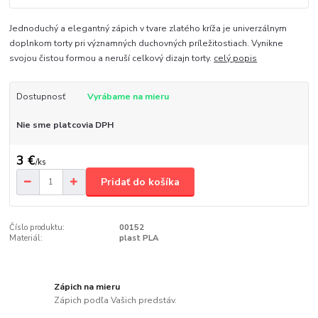
Jednoduchý a elegantný zápich v tvare zlatého kríža je univerzálnym
doplnkom torty pri významných duchovných príležitostiach. Vynikne
svojou čistou formou a neruší celkový dizajn torty.
celý popis
Dostupnosť
Vyrábame na mieru
Nie sme platcovia DPH
3 €
/
ks
Pridať do košíka
Číslo produktu:
00152
Materiál:
plast PLA
Zápich na mieru
Zápich podľa Vašich predstáv.