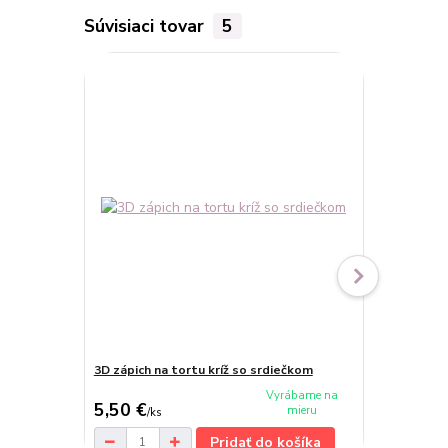
Súvisiaci tovar
5
3D zápich na tortu kríž so srdiečkom
Zápich holub
Vyrábame na
5,50 €
5,50 €
mieru
/
ks
/
ks
Pridať do košíka