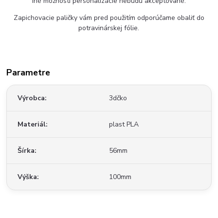
Iné možnosti personalizácie nebudú akceptované.
Zapichovacie paličky vám pred použitím odporúčame obaliť do
potravinárskej fólie.
Parametre
Výrobca
3dčko
Materiál
plast PLA
Šírka
56mm
Výška
100mm