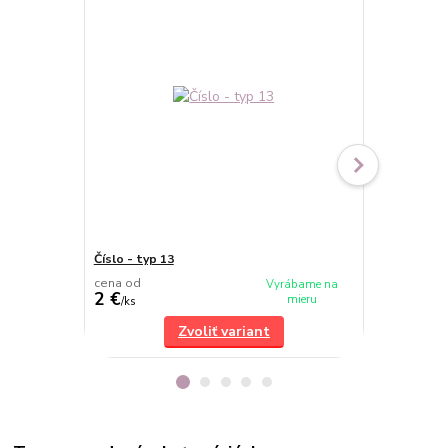
Číslo - typ 13
Číslo - typ 1
cena od
cena od
Vyrábame na
2 €
2 €
mieru
/
ks
/
ks
Zvoliť variant