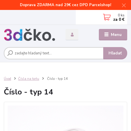
Doprava ZDARMA nad 29€ cez DPD Parcelshop!
0
ks
za
0 €
Menu
Hľadať
Úvod
Čísla na tortu
Číslo - typ 14
Číslo - typ 14