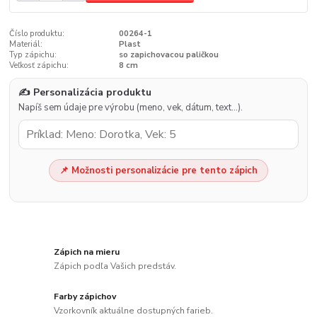
Číslo produktu:
00264-1
Materiál:
Plast
Typ zápichu:
so zapichovacou paličkou
Veľkosť zápichu:
8 cm
✍️ Personalizácia produktu
Napíš sem údaje pre výrobu (meno, vek, dátum, text…).
📌 Možnosti personalizácie pre tento zápich
Zápich na mieru
Zápich podľa Vašich predstáv.
Farby zápichov
Vzorkovník aktuálne dostupných farieb.