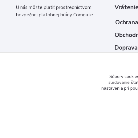
Vrátenie
U nás môžte platiť prostredníctvom
bezpečnej platobnej brány Comgate
Ochrana
Obchodn
Doprava
Ako nak
Kontakt
Súbory cookie
sledovanie šta
nastavenia pri pou
www.3dcko.sk