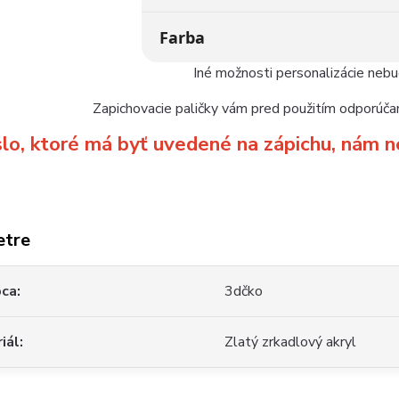
Farba
Iné možnosti personalizácie neb
Zapichovacie paličky vám pred použitím odporúčam
slo, ktoré má byť uvedené na zápichu, ná
etre
bca
3dčko
iál
Zlatý zrkadlový akryl