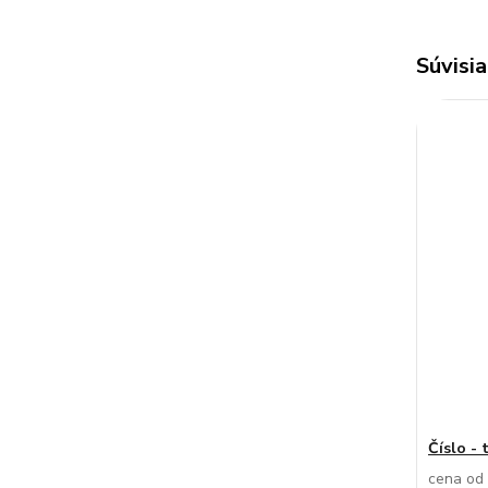
Súvisia
Číslo - 
cena od