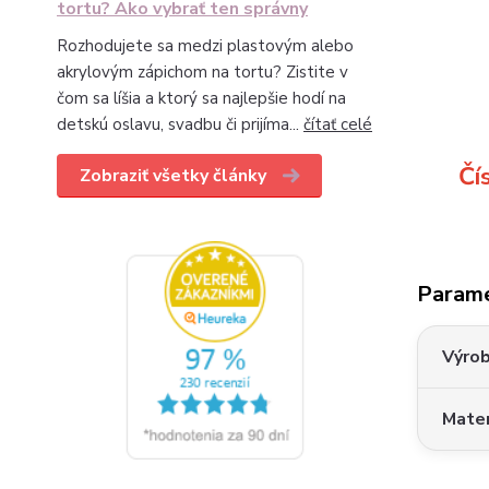
tortu? Ako vybrať ten správny
Rozhodujete sa medzi plastovým alebo
akrylovým zápichom na tortu? Zistite v
čom sa líšia a ktorý sa najlepšie hodí na
detskú oslavu, svadbu či prijíma...
čítať celé
Čí
Zobraziť všetky články
Param
Výro
Mater