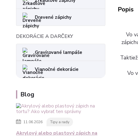
Zrkadlové zápichy
Popis
Drevené zápichy
Vo va
DEKORÁCIE A DARČEKY
zápich
Gravírované lampáše
Taktiež
Vianočné dekorácie
Vo v
Blog
11.06.2026
Tipy a rady
Akrylový alebo plastový zápich na