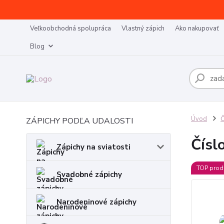
Veľkoobchodná spolupráca
Vlastný zápich
Ako nakupovať
Blog
Úvod
Č
ZÁPICHY PODĽA UDALOSTI
Čísl
Zápichy na sviatosti
TOP prod
Svadobné zápichy
Narodeninové zápichy