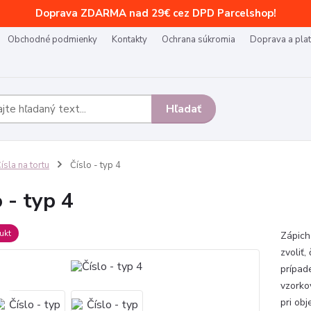
Doprava ZDARMA nad 29€ cez DPD Parcelshop!
Obchodné podmienky
Kontakty
Ochrana súkromia
Doprava a pla
Hľadať
ísla na tortu
Číslo - typ 4
o - typ 4
ukt
Zápich 
zvoliť,
prípad
vzorko
pri obj