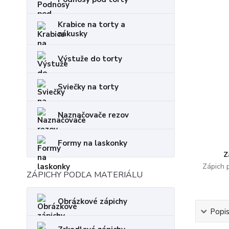
Krabice na torty a
zákusky
Výstuže do torty
Sviečky na torty
Naznačovače rezov
Formy na laskonky
Z
Zápich 
ZÁPICHY PODĽA MATERIÁLU
Obrázkové zápichy
Popi