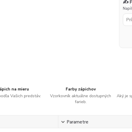
✍️ 
Napíš
ápich na mieru
Farby zápichov
podľa Vašich predstáv.
Vzorkovník aktuálne dostupných
Aký je 
farieb.
s
Parametre