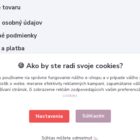
 tovaru
 osobný údajov
é podmienky
 a platba
upovať ?
🍪 Ako by ste radi svoje cookies?
s používame na správne fungovanie nášho e-shopu a v prípade vášho s
tistík o webe, meranie efektivity reklamných kampaní, zapamätanie v
žívaní stránok, či zobrazenie reklám zodpovedajúcich vašim preferenc
cookies
Súhlasím
Nastavenia
Súhlas môžete odmietnuť
tu
.