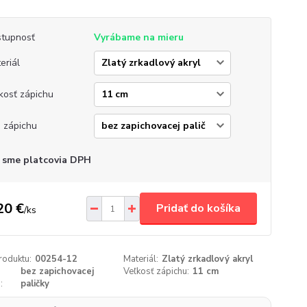
tupnosť
Vyrábame na mieru
eriál
kosť zápichu
 zápichu
 sme platcovia DPH
20 €
Pridať do košíka
/
ks
roduktu:
00254-12
Materiál:
Zlatý zrkadlový akryl
bez zapichovacej
Veľkosť zápichu:
11 cm
:
paličky