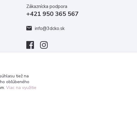
Zákaznícka podpora
+421 950 365 567
info@3dcko.sk
úhlasu tiež na
ášho obľúbeného
iám.
Viac na využitie
Vytvorené na
Eshop-rychlo.sk