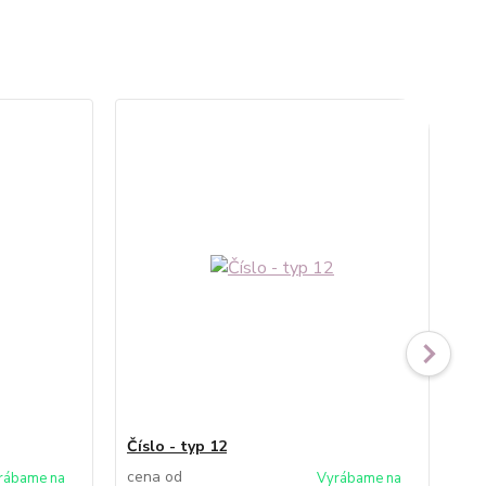
Číslo - typ 12
Čís
cena od
ce
rábame na
Vyrábame na