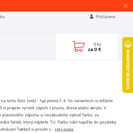
tba
Prihlásenie
0
ks
za
0 €
na tortu číslo (vek) - typ písma č. 4. Vo variantoch si môžete
 či si prajete vyrobiť zápich z plastu, dreva alebo akrylu. V
e plastového zápichu si nezabudnite vybrať farbu, zo
vníka farieb, ktorý nájdete TU. Farbu nám napíšte do pozámky
ednávaní.Taktiež si prosím v...
celý popis