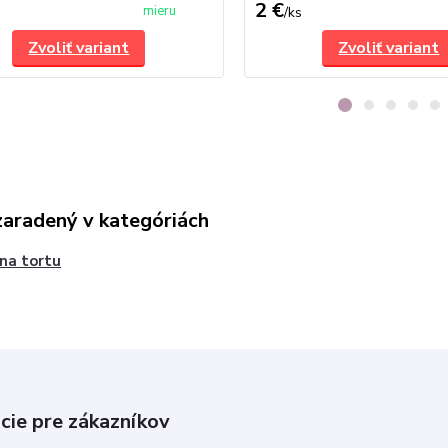
2 €
mieru
/
ks
Zvoliť variant
Zvoliť variant
zaradený v kategóriách
 na tortu
cie pre zákazníkov