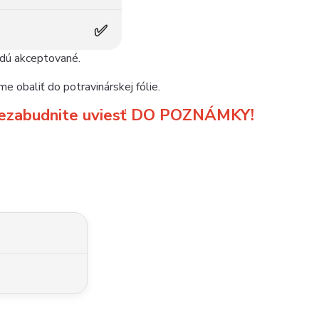
✅
udú akceptované.
e obaliť do potravinárskej fólie.
m nezabudnite uviesť DO POZNÁMKY!