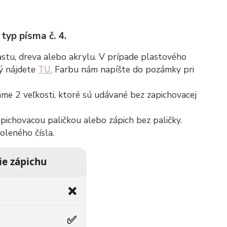
 typ písma č. 4.
plastu, dreva alebo akrylu. V prípade plastového
rý nájdete
TU.
Farbu nám napíšte do pozámky pri
máme 2 veľkosti, ktoré sú udávané bez zapichovacej
zapichovacou paličkou alebo zápich bez paličky.
voleného čísla.
ie zápichu
❌
✅