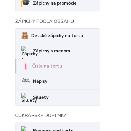
Zápichy na promócie
ZÁPICHY PODĽA OBSAHU
Detské zápichy na tortu
Zápichy s menom
Čísla na tortu
Nápisy
Siluety
CUKRÁRSKE DOPLNKY
Podnosy pod torty