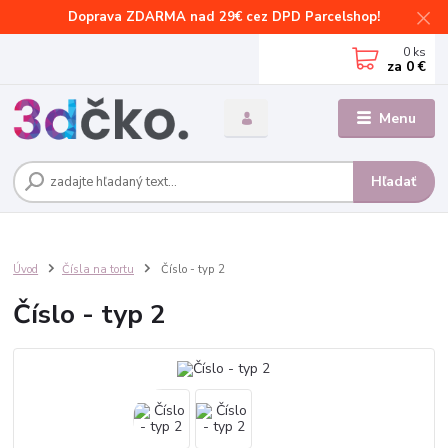
Doprava ZDARMA nad 29€ cez DPD Parcelshop!
0
ks
za
0 €
Menu
Hľadať
Úvod
Čísla na tortu
Číslo - typ 2
Číslo - typ 2