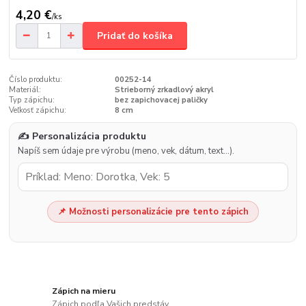
4,20 €
/
ks
Pridať do košíka
Číslo produktu:
00252-14
Materiál:
Strieborný zrkadlový akryl
Typ zápichu:
bez zapichovacej paličky
Veľkosť zápichu:
8 cm
✍️ Personalizácia produktu
Napíš sem údaje pre výrobu (meno, vek, dátum, text…).
📌 Možnosti personalizácie pre tento zápich
Zápich na mieru
Zápich podľa Vašich predstáv.