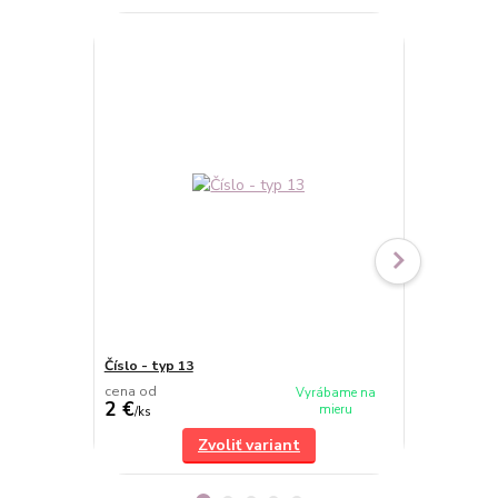
Číslo - typ 13
Číslo - typ 
cena od
cena od
Vyrábame na
2 €
2 €
mieru
/
ks
/
ks
Zvoliť variant