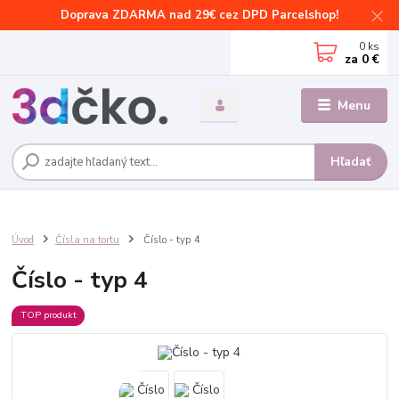
Doprava ZDARMA nad 29€ cez DPD Parcelshop!
0
ks
za
0 €
Menu
Hľadať
Úvod
Čísla na tortu
Číslo - typ 4
Číslo - typ 4
TOP produkt