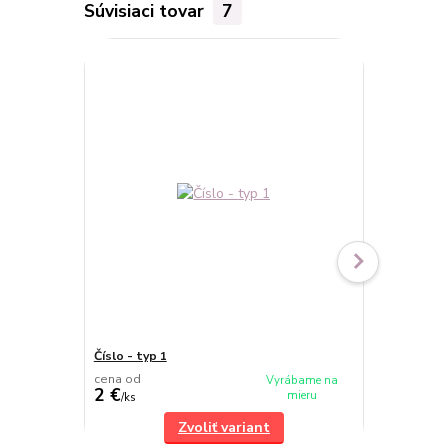
Súvisiaci tovar
7
Číslo - typ 1
Číslo - typ 
cena od
cena od
Vyrábame na
2 €
2 €
mieru
/
ks
/
ks
Zvoliť variant