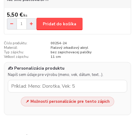
5,50 €
/
ks
Pridať do košíka
Číslo produktu:
00254-24
Materiál:
Fialový zrkadlový akryl
Typ zápichu:
bez zapichovacej paličky
Veľkosť zápichu:
11 cm
✍️ Personalizácia produktu
Napíš sem údaje pre výrobu (meno, vek, dátum, text…).
📌 Možnosti personalizácie pre tento zápich