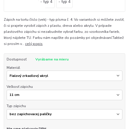
Zápich na tortu číslo (vek) - typ písma č. 4. Vo variantoch si môžete zvoliť,
či si prajete vyrobiť zápich z plastu, dreva alebo akrylu. V prípade
plastového zápichu si nezabudnite vybrať farbu, zo vzorkovníka farieb,
ktorý nájdete TU. Farbu nám napíšte do pozámky pri objednávaní.Taktiež
si prosím v...
celý popis
Dostupnosť
Vyrábame na mieru
Materiál
Veľkosť zápichu
Typ zápichu
Nie sme platcovia DPH