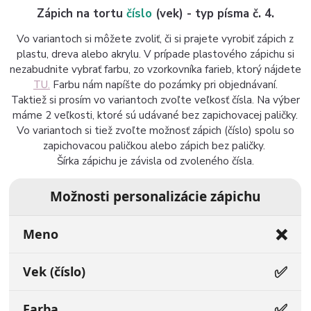
Zápich na tortu
číslo
(vek) - typ písma č. 4.
Vo variantoch si môžete zvoliť, či si prajete vyrobiť zápich z
plastu, dreva alebo akrylu. V prípade plastového zápichu si
nezabudnite vybrať farbu, zo vzorkovníka farieb, ktorý nájdete
TU.
Farbu nám napíšte do pozámky pri objednávaní.
Taktiež si prosím vo variantoch zvoľte veľkosť čísla. Na výber
máme 2 veľkosti, ktoré sú udávané bez zapichovacej paličky.
Vo variantoch si tiež zvoľte možnosť zápich (číslo) spolu so
zapichovacou paličkou alebo zápich bez paličky.
Šírka zápichu je závisla od zvoleného čísla.
Možnosti personalizácie zápichu
❌
Meno
✅
Vek (číslo)
✅
Farba