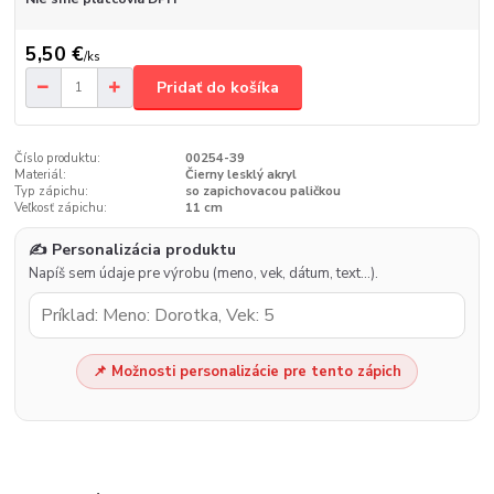
5,50 €
/
ks
Pridať do košíka
Číslo produktu:
00254-39
Materiál:
Čierny lesklý akryl
Typ zápichu:
so zapichovacou paličkou
Veľkosť zápichu:
11 cm
✍️ Personalizácia produktu
Napíš sem údaje pre výrobu (meno, vek, dátum, text…).
📌 Možnosti personalizácie pre tento zápich