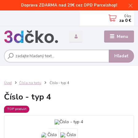
Doprava ZDARMA nad 29€ cez DPD Parcelshop!
0
ks
za
0 €
Menu
Hľadať
Úvod
Čísla na tortu
Číslo - typ 4
Číslo - typ 4
TOP produkt