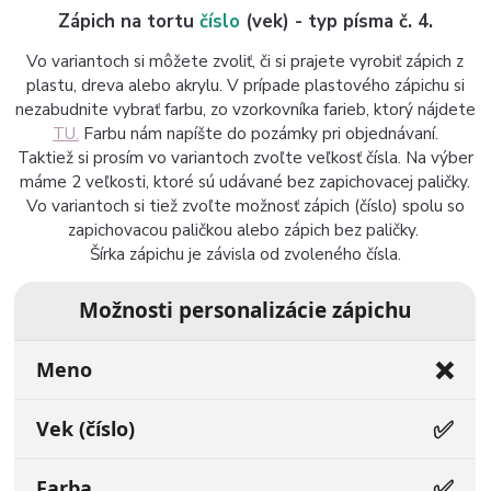
Zápich na tortu
číslo
(vek) - typ písma č. 4.
Vo variantoch si môžete zvoliť, či si prajete vyrobiť zápich z
plastu, dreva alebo akrylu. V prípade plastového zápichu si
nezabudnite vybrať farbu, zo vzorkovníka farieb, ktorý nájdete
TU.
Farbu nám napíšte do pozámky pri objednávaní.
Taktiež si prosím vo variantoch zvoľte veľkosť čísla. Na výber
máme 2 veľkosti, ktoré sú udávané bez zapichovacej paličky.
Vo variantoch si tiež zvoľte možnosť zápich (číslo) spolu so
zapichovacou paličkou alebo zápich bez paličky.
Šírka zápichu je závisla od zvoleného čísla.
Možnosti personalizácie zápichu
❌
Meno
✅
Vek (číslo)
✅
Farba