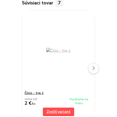
Súvisiaci tovar
7
Číslo - typ 1
Číslo - typ 
cena od
cena od
Vyrábame na
2 €
2 €
mieru
/
ks
/
ks
Zvoliť variant