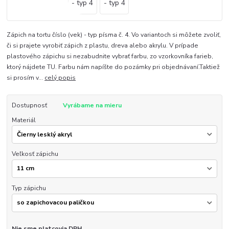
Zápich na tortu číslo (vek) - typ písma č. 4. Vo variantoch si môžete zvoliť,
či si prajete vyrobiť zápich z plastu, dreva alebo akrylu. V prípade
plastového zápichu si nezabudnite vybrať farbu, zo vzorkovníka farieb,
ktorý nájdete TU. Farbu nám napíšte do pozámky pri objednávaní.Taktiež
si prosím v...
celý popis
Dostupnosť
Vyrábame na mieru
Materiál
Veľkosť zápichu
Typ zápichu
Nie sme platcovia DPH