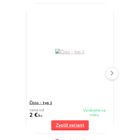
Číslo - typ 1
Číslo - typ 3
cena od
cena od
Vyrábame na
2 €
2 €
mieru
/
ks
/
ks
Zvoliť variant