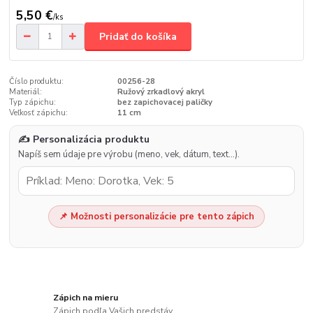
5,50 €
/
ks
Pridať do košíka
Číslo produktu:
00256-28
Materiál:
Ružový zrkadlový akryl
Typ zápichu:
bez zapichovacej paličky
Veľkosť zápichu:
11 cm
✍️ Personalizácia produktu
Napíš sem údaje pre výrobu (meno, vek, dátum, text…).
📌 Možnosti personalizácie pre tento zápich
Zápich na mieru
Zápich podľa Vašich predstáv.