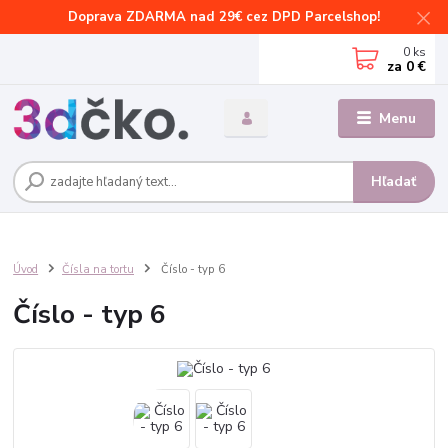
Doprava ZDARMA nad 29€ cez DPD Parcelshop!
0
ks
za
0 €
Menu
Hľadať
Úvod
Čísla na tortu
Číslo - typ 6
Číslo - typ 6