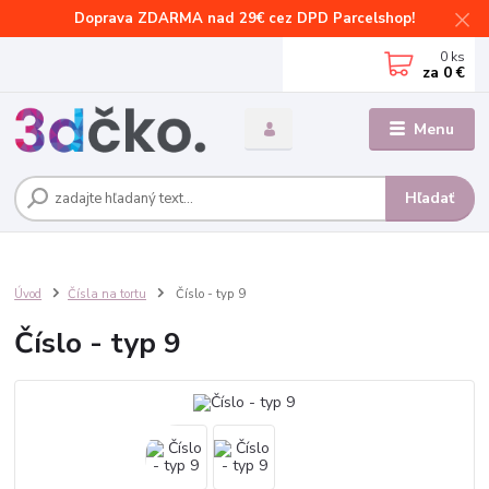
Doprava ZDARMA nad 29€ cez DPD Parcelshop!
0
ks
za
0 €
Menu
Hľadať
Úvod
Čísla na tortu
Číslo - typ 9
Číslo - typ 9