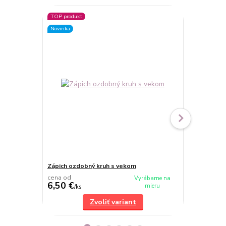
TOP produkt
Novinka
Zápich ozdobný kruh s vekom
Číslo - typ 2
cena od
cena od
Vyrábame na
6,50 €
2 €
mieru
/
ks
/
ks
Zvoliť variant