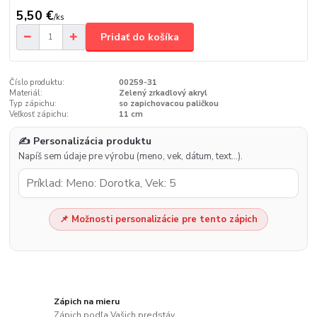
5,50 €
/
ks
Pridať do košíka
Číslo produktu:
00259-31
Materiál:
Zelený zrkadlový akryl
Typ zápichu:
so zapichovacou paličkou
Veľkosť zápichu:
11 cm
✍️ Personalizácia produktu
Napíš sem údaje pre výrobu (meno, vek, dátum, text…).
📌 Možnosti personalizácie pre tento zápich
Zápich na mieru
Zápich podľa Vašich predstáv.