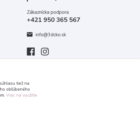
Zákaznícka podpora
+421 950 365 567
info@3dcko.sk
úhlasu tiež na
ášho obľúbeného
iám.
Viac na využitie