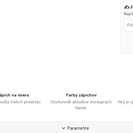
✍️ 
Napíš
ápich na mieru
Farby zápichov
podľa Vašich predstáv.
Vzorkovník aktuálne dostupných
Aký je 
farieb.
s
Parametre