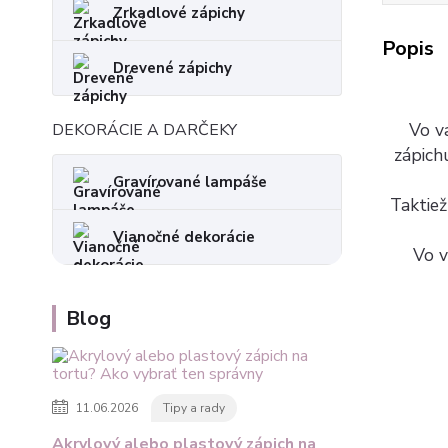
Zrkadlové zápichy
Popis
Drevené zápichy
Vo va
DEKORÁCIE A DARČEKY
zápich
Gravírované lampáše
Taktiež
Vianočné dekorácie
Vo v
Blog
11.06.2026
Tipy a rady
Akrylový alebo plastový zápich na