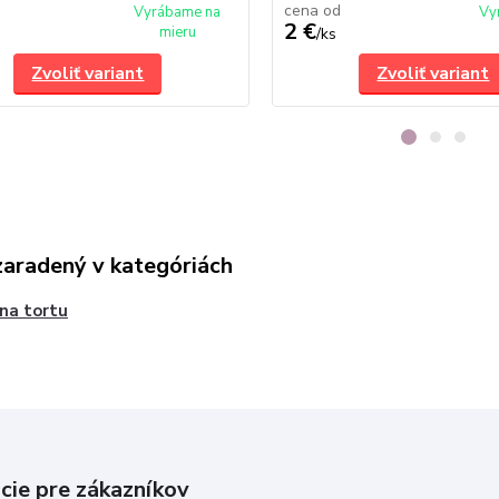
cena od
Vyrábame na
Vy
2 €
mieru
/
ks
Zvoliť variant
Zvoliť variant
zaradený v kategóriách
 na tortu
cie pre zákazníkov