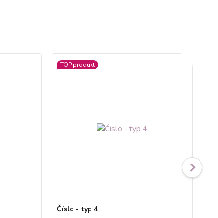
TOP produkt
Číslo - typ 4
Čís