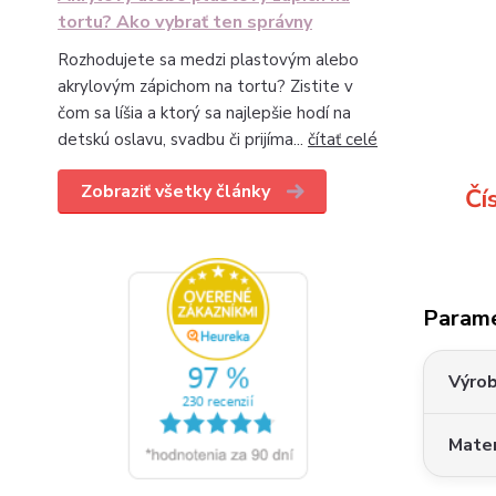
tortu? Ako vybrať ten správny
Rozhodujete sa medzi plastovým alebo
akrylovým zápichom na tortu? Zistite v
čom sa líšia a ktorý sa najlepšie hodí na
detskú oslavu, svadbu či prijíma...
čítať celé
Zobraziť všetky články
Čí
Param
Výro
Mater