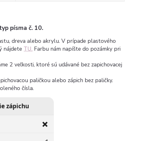
 typ písma č. 10.
plastu, dreva alebo akrylu. V prípade plastového
rý nájdete
TU.
Farbu nám napíšte do pozámky pri
máme 2 veľkosti, ktoré sú udávané bez zapichovacej
zapichovacou paličkou alebo zápich bez paličky.
voleného čísla.
ie zápichu
❌