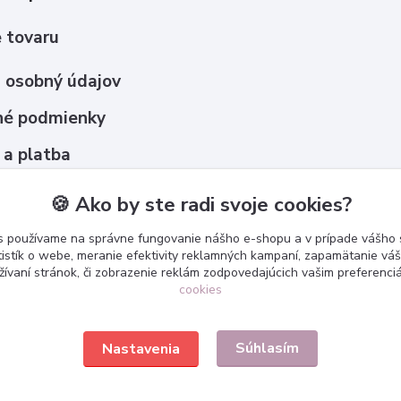
 tovaru
 osobný údajov
é podmienky
 a platba
upovať ?
🍪 Ako by ste radi svoje cookies?
s používame na správne fungovanie nášho e-shopu a v prípade vášho s
tistík o webe, meranie efektivity reklamných kampaní, zapamätanie v
žívaní stránok, či zobrazenie reklám zodpovedajúcich vašim preferenc
cookies
Súhlasím
Nastavenia