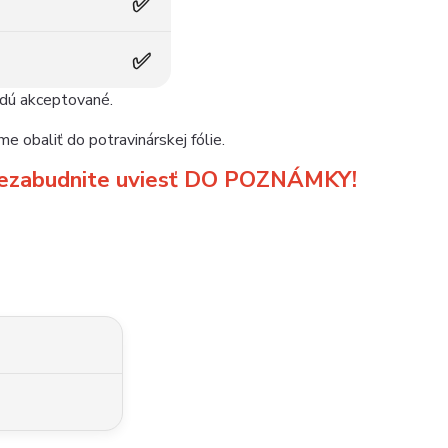
✅
✅
udú akceptované.
e obaliť do potravinárskej fólie.
m nezabudnite uviesť DO POZNÁMKY!