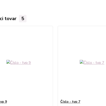
ci tovar
5
typ 9
Číslo - typ 7