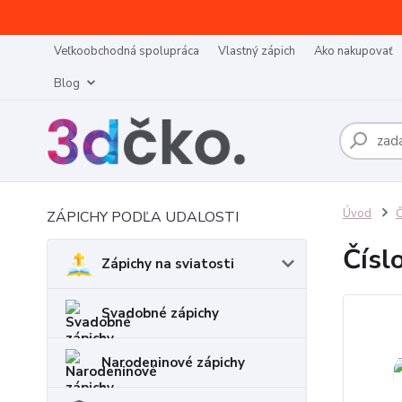
Veľkoobchodná spolupráca
Vlastný zápich
Ako nakupovať
Blog
Úvod
Č
ZÁPICHY PODĽA UDALOSTI
Čísl
Zápichy na sviatosti
Svadobné zápichy
Narodeninové zápichy