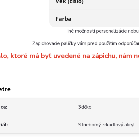
Vek (číslo)
Farba
Iné možnosti personalizácie neb
Zapichovacie paličky vám pred použitím odporúčam
slo, ktoré má byť uvedené na zápichu, ná
etre
bca
3dčko
iál
Strieborný zrkadlový akryl