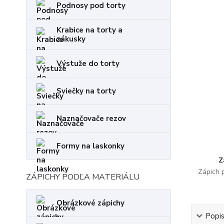
Podnosy pod torty
Krabice na torty a
zákusky
Výstuže do torty
Sviečky na torty
Naznačovače rezov
Formy na laskonky
Z
Zápich 
ZÁPICHY PODĽA MATERIÁLU
Obrázkové zápichy
Popi