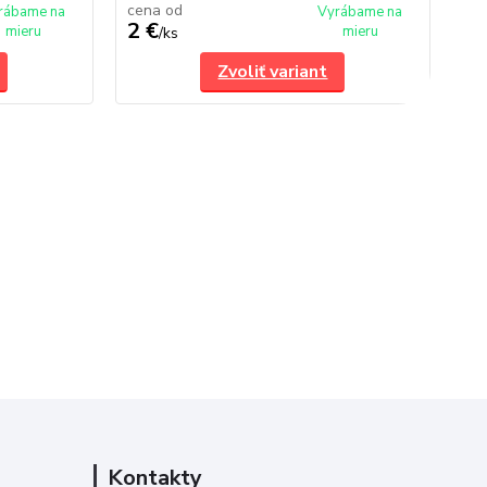
cena od
ce
rábame na
Vyrábame na
2 €
2 
mieru
mieru
/
ks
Zvoliť variant
Kontakty