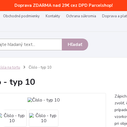
Doprava ZDARMA nad 29€ cez DPD Parcelshop!
Obchodné podmienky
Kontakty
Ochrana súkromia
Doprava a pla
Hľadať
ísla na tortu
Číslo - typ 10
o - typ 10
Zápich 
zvoliť,
prípad
vzorko
pri obj