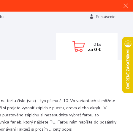
tba
Prihlásenie
0
ks
za
0 €
na tortu číslo (vek) - typ písma č. 10. Vo variantoch si môžete
 či si prajete vyrobiť zápich z plastu, dreva alebo akrylu. V
e plastového zápichu si nezabudnite vybrať farbu, zo
vníka farieb, ktorý nájdete TU. Farbu nám napíšte do pozámky
ednávaní.Taktiež si prosím ...
celý popis