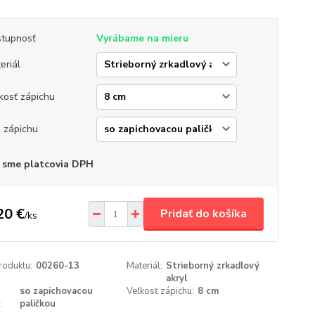
tupnosť
Vyrábame na mieru
eriál
kosť zápichu
 zápichu
 sme platcovia DPH
20 €
Pridať do košíka
/
ks
roduktu:
00260-13
Materiál:
Strieborný zrkadlový
akryl
so zapichovacou
Veľkosť zápichu:
8 cm
:
paličkou