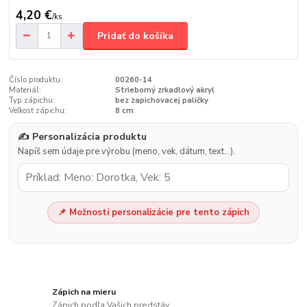
4,20 €
/
ks
Pridať do košíka
Číslo produktu:
00260-14
Materiál:
Strieborný zrkadlový akryl
Typ zápichu:
bez zapichovacej paličky
Veľkosť zápichu:
8 cm
✍️ Personalizácia produktu
Napíš sem údaje pre výrobu (meno, vek, dátum, text…).
📌 Možnosti personalizácie pre tento zápich
Zápich na mieru
Zápich podľa Vašich predstáv.