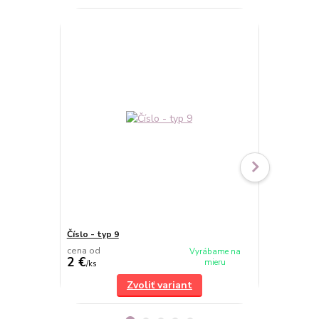
Číslo - typ 9
Číslo - typ 7
cena od
cena od
Vyrábame na
2 €
2 €
mieru
/
ks
/
ks
Zvoliť variant