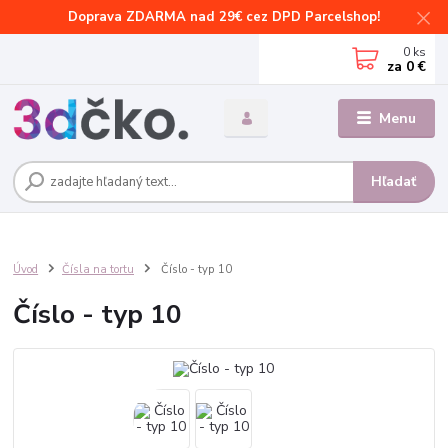
Doprava ZDARMA nad 29€ cez DPD Parcelshop!
0
ks
za
0 €
Menu
Hľadať
Úvod
Čísla na tortu
Číslo - typ 10
Číslo - typ 10