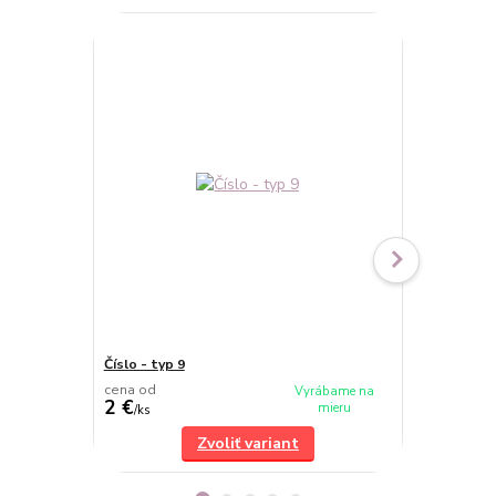
Číslo - typ 9
Číslo - typ 6
cena od
cena od
Vyrábame na
2 €
2 €
mieru
/
ks
/
ks
Zvoliť variant