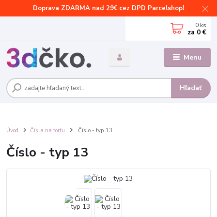
Doprava ZDARMA nad 29€ cez DPD Parcelshop!
0
ks
za
0 €
Menu
Hľadať
Úvod
Čísla na tortu
Číslo - typ 13
Číslo - typ 13