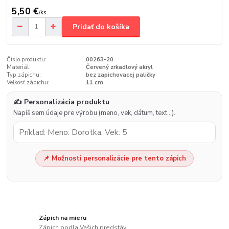
5,50 €
/
ks
Pridať do košíka
Číslo produktu:
00263-20
Materiál:
Červený zrkadlový akryl
Typ zápichu:
bez zapichovacej paličky
Veľkosť zápichu:
11 cm
✍️ Personalizácia produktu
Napíš sem údaje pre výrobu (meno, vek, dátum, text…).
📌 Možnosti personalizácie pre tento zápich
Zápich na mieru
Zápich podľa Vašich predstáv.