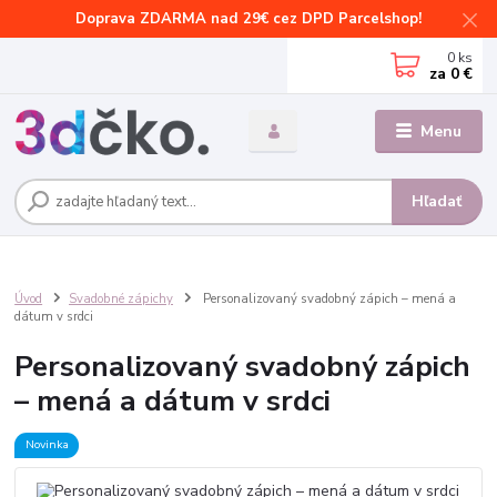
Doprava ZDARMA nad 29€ cez DPD Parcelshop!
0
ks
za
0 €
Menu
Hľadať
Úvod
Svadobné zápichy
Personalizovaný svadobný zápich – mená a
dátum v srdci
Personalizovaný svadobný zápich
– mená a dátum v srdci
Novinka