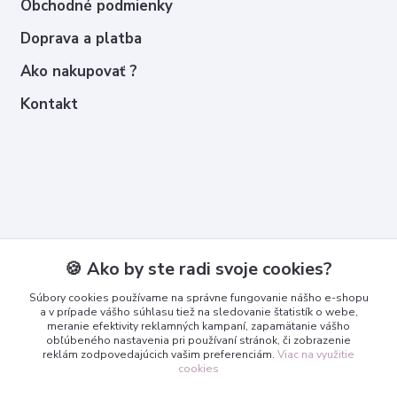
Obchodné podmienky
Doprava a platba
Ako nakupovať ?
Kontakt
Kontakty
🍪 Ako by ste radi svoje cookies?
Zákaznícka podpora
Súbory cookies používame na správne fungovanie nášho e-shopu
+421 950 365 567
a v prípade vášho súhlasu tiež na sledovanie štatistík o webe,
meranie efektivity reklamných kampaní, zapamätanie vášho
obľúbeného nastavenia pri používaní stránok, či zobrazenie
info@3dcko.sk
reklám zodpovedajúcich vašim preferenciám.
Viac na využitie
cookies