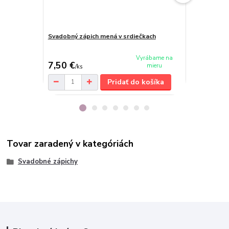
Svadobný zápich mená v srdiečkach
Svadobný zá
cena od
Vyrábame na
7,50 €
7 €
mieru
/
ks
/
ks
Pridať do košíka
Tovar zaradený v kategóriách
Svadobné zápichy