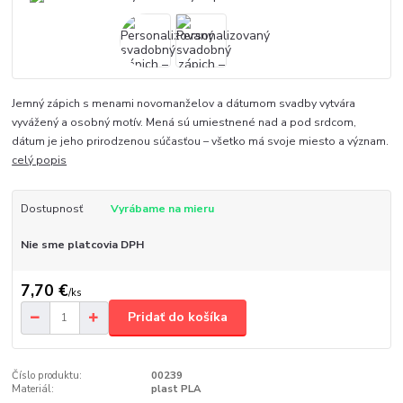
Jemný zápich s menami novomanželov a dátumom svadby vytvára
vyvážený a osobný motív. Mená sú umiestnené nad a pod srdcom,
dátum je jeho prirodzenou súčasťou – všetko má svoje miesto a význam.
celý popis
Dostupnosť
Vyrábame na mieru
Nie sme platcovia DPH
7,70 €
/
ks
Pridať do košíka
Číslo produktu:
00239
Materiál:
plast PLA