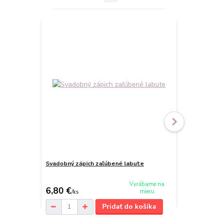
TOP produkt
Novinka
Svadobný zápich zaľúbené labute
Obrázkový s
cena od
Vyrábame na
6,80 €
9,40 €
mieru
/
ks
/
ks
Pridať do košíka