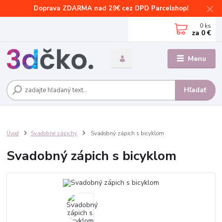
Doprava ZDARMA nad 29€ cez DPD Parcelshop!
0
ks
za
0 €
Menu
Hľadať
Úvod
Svadobné zápichy
Svadobný zápich s bicyklom
Svadobný zápich s bicyklom