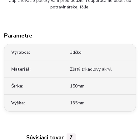
Zapichovacie paličky vám pred použitím odporúčame obaliť do
potravinárskej fólie.
Parametre
Výrobca
3dčko
Materiál
Zlatý zrkadlový akryl
Šírka
150mm
Výška
135mm
Súvisiaci tovar
7