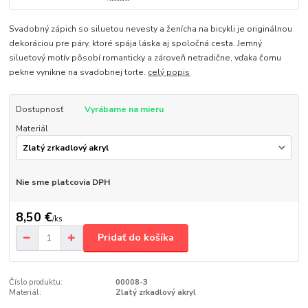
Svadobný zápich so siluetou nevesty a ženícha na bicykli je originálnou
dekoráciou pre páry, ktoré spája láska aj spoločná cesta. Jemný
siluetový motív pôsobí romanticky a zároveň netradične, vďaka čomu
pekne vynikne na svadobnej torte.
celý popis
Dostupnosť
Vyrábame na mieru
Materiál
Nie sme platcovia DPH
8,50 €
/
ks
Pridať do košíka
Číslo produktu:
00008-3
Materiál:
Zlatý zrkadlový akryl