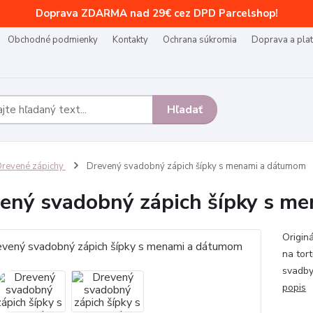
Doprava ZDARMA nad 29€ cez DPD Parcelshop!
Obchodné podmienky
Kontakty
Ochrana súkromia
Doprava a pla
Hľadať
revené zápichy
Drevený svadobný zápich šípky s menami a dátumom
ený svadobný zápich šípky s m
Origin
na tor
svadby
popis