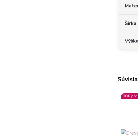
Mater
Šírka
Výšk
Súvisia
TOP pro