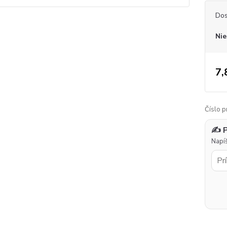
Dos
Nie
7,
Číslo p
✍️ 
Napíš