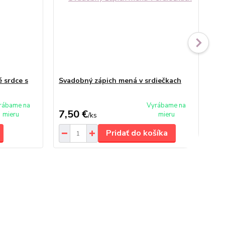
 srdce s
Svadobný zápich mená v srdiečkach
Sv
dá
rábame na
Vyrábame na
7,50 €
8,
mieru
mieru
/
ks
Pridať do košíka