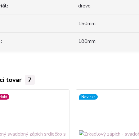
iál
drevo
150mm
a
180mm
ci tovar
7
dukt
Novinka