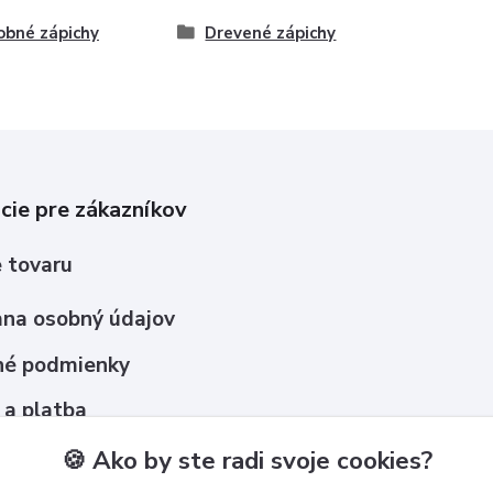
bné zápichy
Drevené zápichy
cie pre zákazníkov
 tovaru
na osobný údajov
é podmienky
 a platba
upovať ?
🍪 Ako by ste radi svoje cookies?