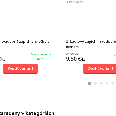
 svadobný zápich srdiečko s
Zrkadlový zápich - svadobné
menami
cena od
Vyrábame na
Vy
€
9,50 €
mieru
/
ks
/
ks
Zvoliť variant
Zvoliť variant
zaradený v kategóriách