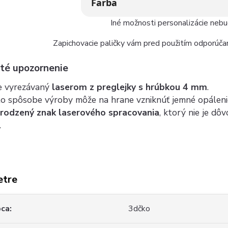
Farba
Iné možnosti personalizácie neb
Zapichovacie paličky vám pred použitím odporúčam
žité upozornenie
je vyrezávaný
laserom z preglejky s hrúbkou 4 mm
.
to spôsobe výroby môže na hrane vzniknúť jemné opáleni
irodzený znak laserového spracovania
, ktorý nie je d
.
etre
bca
3dčko