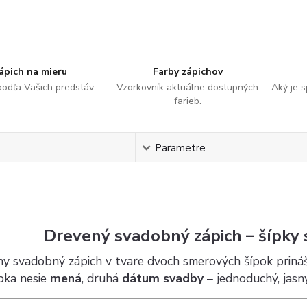
ápich na mieru
Farby zápichov
podľa Vašich predstáv.
Vzorkovník aktuálne dostupných
Aký je 
farieb.
s
Parametre
Drevený svadobný zápich – šípky
lny svadobný zápich v tvare dvoch smerových šípok priná
pka nesie
mená
, druhá
dátum svadby
– jednoduchý, jasn