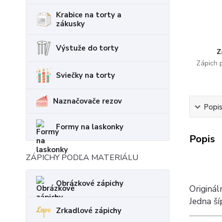
Krabice na torty a
zákusky
Výstuže do torty
Z
Zápich 
Sviečky na torty
Naznačovače rezov
Popi
Formy na laskonky
Popis
ZÁPICHY PODĽA MATERIÁLU
Obrázkové zápichy
Originá
Jedna ší
Zrkadlové zápichy