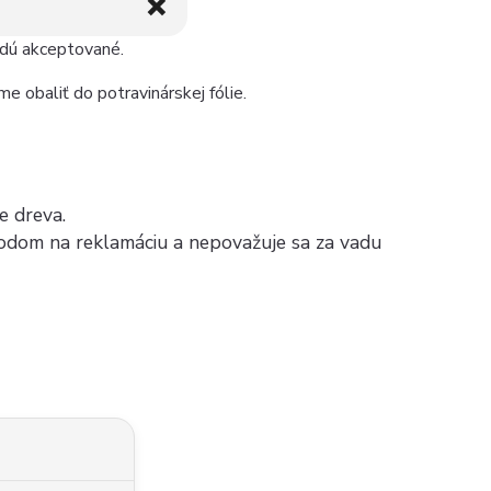
❌
udú akceptované.
e obaliť do potravinárskej fólie.
e dreva.
ôvodom na reklamáciu a nepovažuje sa za vadu