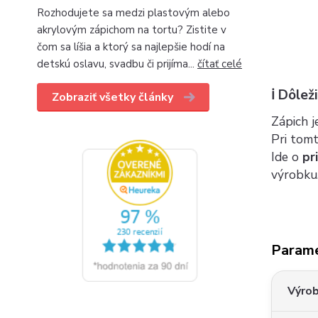
Rozhodujete sa medzi plastovým alebo
akrylovým zápichom na tortu? Zistite v
čom sa líšia a ktorý sa najlepšie hodí na
detskú oslavu, svadbu či prijíma...
čítať celé
ℹ️ Dôle
Zobraziť všetky články
Zápich 
Pri tom
Ide o
pr
výrobku
Param
Výro