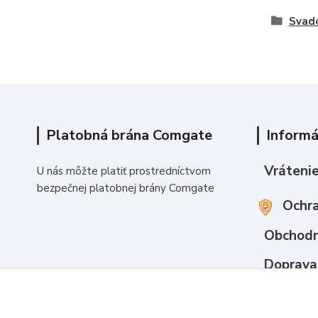
Svado
Platobná brána Comgate
Informá
Vrátenie
U nás môžte platiť prostredníctvom
bezpečnej platobnej brány Comgate
Ochra
Obchodn
Doprava
Ako nak