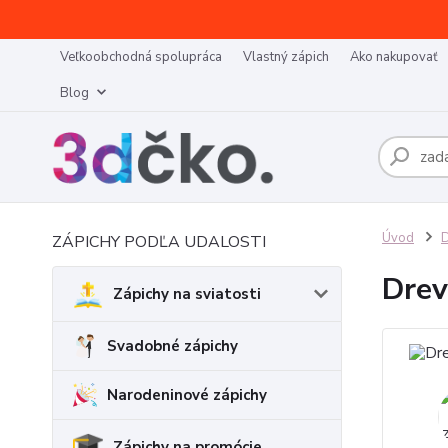
Veľkoobchodná spolupráca
Vlastný zápich
Ako nakupovať
Blog
Úvod
D
ZÁPICHY PODĽA UDALOSTI
Drev
Zápichy na sviatosti
Svadobné zápichy
Narodeninové zápichy
Zápichy na promócie