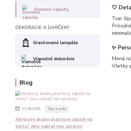
🤍 Deta
Drevené zápichy
Tvar šíp
Prírodné
DEKORÁCIE A DARČEKY
minimali
Gravírované lampáše
✨ Perso
Mená no
Vianočné dekorácie
Všetky 
Blog
11.06.2026
Tipy a rady
Akrylový alebo plastový zápich na
tortu? Ako vybrať ten správny