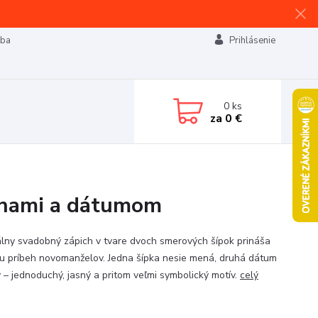
tba
Prihlásenie
0
ks
za
0 €
enami a dátumom
álny svadobný zápich v tvare dvoch smerových šípok prináša
tu príbeh novomanželov. Jedna šípka nesie mená, druhá dátum
 – jednoduchý, jasný a pritom veľmi symbolický motív.
celý