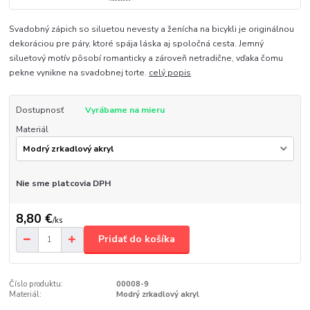
Svadobný zápich so siluetou nevesty a ženícha na bicykli je originálnou
dekoráciou pre páry, ktoré spája láska aj spoločná cesta. Jemný
siluetový motív pôsobí romanticky a zároveň netradične, vďaka čomu
pekne vynikne na svadobnej torte.
celý popis
Dostupnosť
Vyrábame na mieru
Materiál
Nie sme platcovia DPH
8,80 €
/
ks
Pridať do košíka
Číslo produktu:
00008-9
Materiál:
Modrý zrkadlový akryl