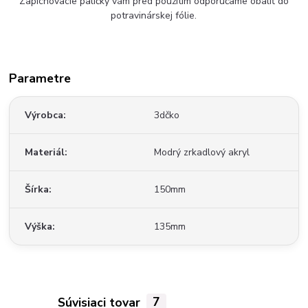
Zapichovacie paličky vám pred použitím odporúčame obaliť do
potravinárskej fólie.
Parametre
Výrobca
3dčko
Materiál
Modrý zrkadlový akryl
Šírka
150mm
Výška
135mm
Súvisiaci tovar
7