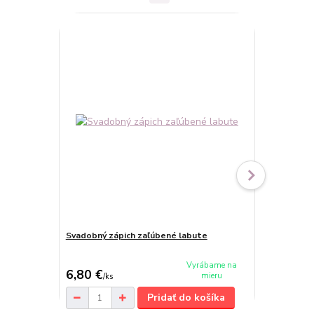
TOP produkt
Novinka
Svadobný zápich zaľúbené labute
Obrázkový s
cena od
Vyrábame na
6,80 €
9,40 €
mieru
/
ks
/
ks
Pridať do košíka