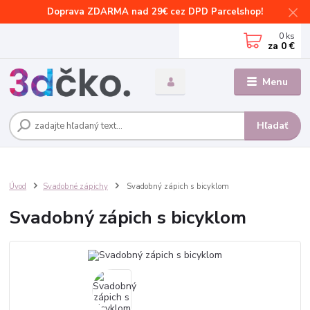
Doprava ZDARMA nad 29€ cez DPD Parcelshop!
0
ks
za
0 €
Menu
Hľadať
Úvod
Svadobné zápichy
Svadobný zápich s bicyklom
Svadobný zápich s bicyklom