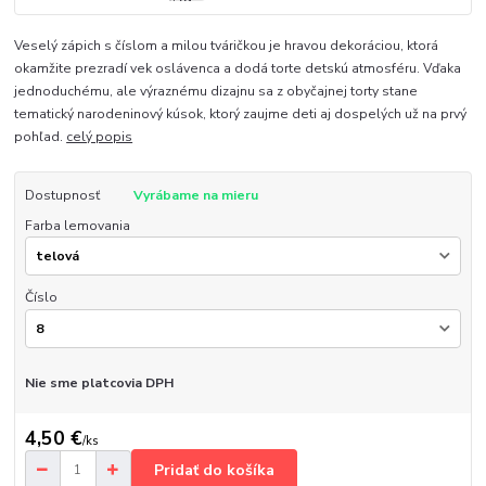
Veselý zápich s číslom a milou tváričkou je hravou dekoráciou, ktorá
okamžite prezradí vek oslávenca a dodá torte detskú atmosféru. Vďaka
jednoduchému, ale výraznému dizajnu sa z obyčajnej torty stane
tematický narodeninový kúsok, ktorý zaujme deti aj dospelých už na prvý
pohľad.
celý popis
Dostupnosť
Vyrábame na mieru
Farba lemovania
Číslo
Nie sme platcovia DPH
4,50 €
/
ks
Pridať do košíka