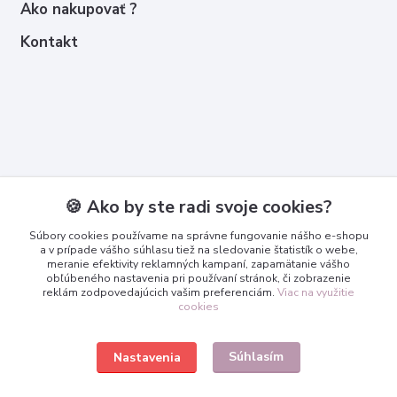
Ako nakupovať ?
Kontakt
Kontakty
🍪 Ako by ste radi svoje cookies?
Zákaznícka podpora
Súbory cookies používame na správne fungovanie nášho e-shopu
+421 950 365 567
a v prípade vášho súhlasu tiež na sledovanie štatistík o webe,
meranie efektivity reklamných kampaní, zapamätanie vášho
obľúbeného nastavenia pri používaní stránok, či zobrazenie
info@3dcko.sk
reklám zodpovedajúcich vašim preferenciám.
Viac na využitie
cookies
Súhlasím
Nastavenia