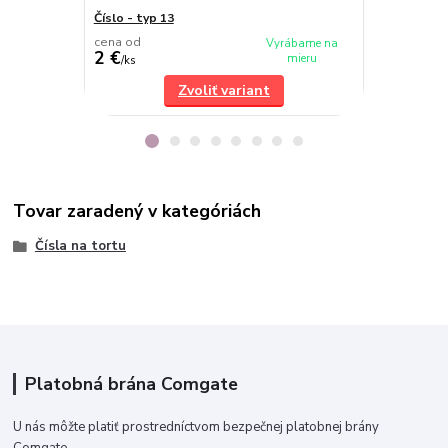
Číslo - typ 13
Číslo - typ 6
cena od
cena od
Vyrábame na
2 €
2 €
mieru
/
ks
/
ks
Zvoliť variant
Tovar zaradený v kategóriách
Čísla na tortu
Platobná brána Comgate
U nás môžte platiť prostredníctvom bezpečnej platobnej brány