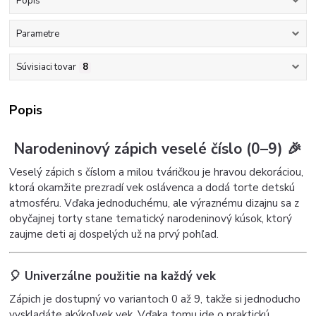
Popis
Parametre
Súvisiaci tovar
8
Popis
Narodeninový zápich veselé číslo (0–9) 🎉
Veselý zápich s číslom a milou tváričkou je hravou dekoráciou,
ktorá okamžite prezradí vek oslávenca a dodá torte detskú
atmosféru. Vďaka jednoduchému, ale výraznému dizajnu sa z
obyčajnej torty stane tematický narodeninový kúsok, ktorý
zaujme deti aj dospelých už na prvý pohľad.
🎈 Univerzálne použitie na každý vek
Zápich je dostupný vo variantoch 0 až 9, takže si jednoducho
vyskladáte akýkoľvek vek. Vďaka tomu ide o praktickú