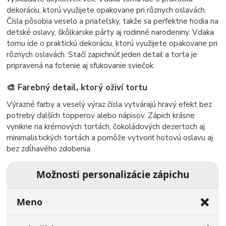
dekoráciu, ktorú využijete opakovane pri rôznych oslavách.
Čísla pôsobia veselo a priateľsky, takže sa perfektne hodia na
detské oslavy, škôlkarske párty aj rodinné narodeniny. Vďaka
tomu ide o praktickú dekoráciu, ktorú využijete opakovane pri
rôznych oslavách. Stačí zapichnúť jeden detail a torta je
pripravená na fotenie aj sfukovanie sviečok.
🎨 Farebný detail, ktorý oživí tortu
Výrazné farby a veselý výraz čísla vytvárajú hravý efekt bez
potreby ďalších topperov alebo nápisov. Zápich krásne
vynikne na krémových tortách, čokoládových dezertoch aj
minimalistických tortách a pomôže vytvoriť hotovú oslavu aj
bez zdĺhavého zdobenia.
Možnosti personalizácie zápichu
❌
Meno