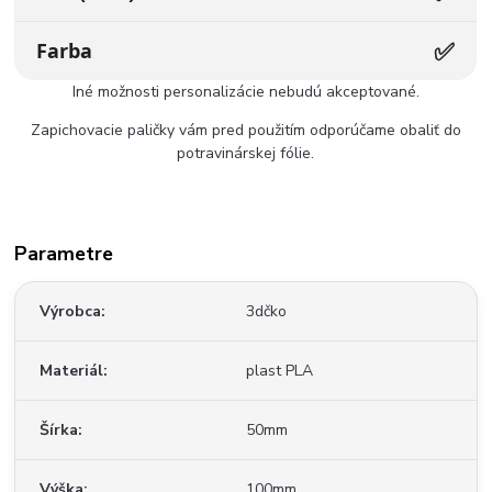
✅
Farba
Iné možnosti personalizácie nebudú akceptované.
Zapichovacie paličky vám pred použitím odporúčame obaliť do
potravinárskej fólie.
Parametre
Výrobca
3dčko
Materiál
plast PLA
Šírka
50mm
Výška
100mm