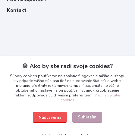
Kontakt
Kontakty
🍪 Ako by ste radi svoje cookies?
Zákaznícka podpora
Súbory cookies používame na správne fungovanie nášho e-shopu
+421 950 365 567
a v prípade vášho súhlasu tiež na sledovanie štatistík o webe,
meranie efektivity reklamných kampaní, zapamätanie vášho
obľúbeného nastavenia pri používaní stránok, či zobrazenie
info@3dcko.sk
reklám zodpovedajúcich vašim preferenciám.
Viac na využitie
cookies
Súhlasím
Nastavenia
www.3dcko.sk