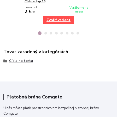
Číslo - typ 13
Číslo - typ 6
cena od
cena od
Vyrábame na
2 €
2 €
mieru
/
ks
/
ks
Zvoliť variant
Tovar zaradený v kategóriách
Čísla na tortu
Platobná brána Comgate
U nás môžte platiť prostredníctvom bezpečnej platobnej brány
Comgate