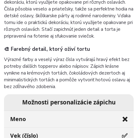
dekoráciu, ktorú využijete opakovane pri rôznych oslavách.
Čísla pôsobia veselo a priateľsky, takže sa perfektne hodia na
detské oslavy, škôlkarske párty aj rodinné narodeniny. Vďaka
tomu ide o praktickú dekoráciu, ktorú využijete opakovane pri
rôznych oslavách. Stačí zapichnúť jeden detail a torta je
pripravená na fotenie aj sfukovanie sviečok.
🎨 Farebný detail, ktorý oživí tortu
Výrazné farby a veselý výraz čísla vytvárajú hravý efekt bez
potreby ďalších topperov alebo nápisov. Zápich krásne
vynikne na krémových tortách, čokoládových dezertoch aj
minimalistických tortách a pomôže vytvoriť hotovú oslavu aj
bez zdĺhavého zdobenia.
Možnosti personalizácie zápichu
❌
Meno
✅
Vek (číslo)