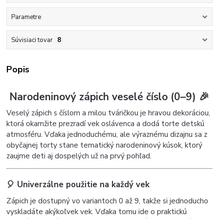
Parametre
Súvisiaci tovar
8
Popis
Narodeninový zápich veselé číslo (0–9) 🎉
Veselý zápich s číslom a milou tváričkou je hravou dekoráciou,
ktorá okamžite prezradí vek oslávenca a dodá torte detskú
atmosféru. Vďaka jednoduchému, ale výraznému dizajnu sa z
obyčajnej torty stane tematický narodeninový kúsok, ktorý
zaujme deti aj dospelých už na prvý pohľad.
🎈 Univerzálne použitie na každý vek
Zápich je dostupný vo variantoch 0 až 9, takže si jednoducho
vyskladáte akýkoľvek vek. Vďaka tomu ide o praktickú