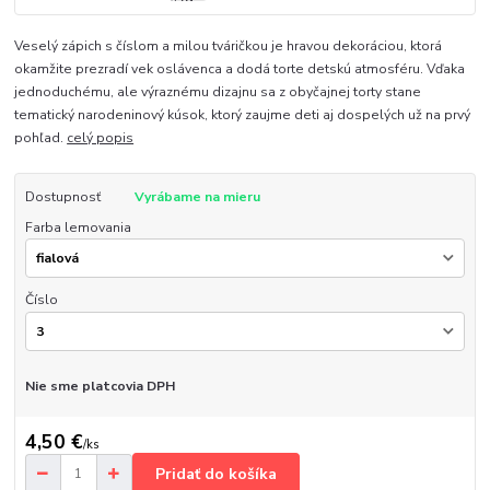
Veselý zápich s číslom a milou tváričkou je hravou dekoráciou, ktorá
okamžite prezradí vek oslávenca a dodá torte detskú atmosféru. Vďaka
jednoduchému, ale výraznému dizajnu sa z obyčajnej torty stane
tematický narodeninový kúsok, ktorý zaujme deti aj dospelých už na prvý
pohľad.
celý popis
Dostupnosť
Vyrábame na mieru
Farba lemovania
Číslo
Nie sme platcovia DPH
4,50 €
/
ks
Pridať do košíka