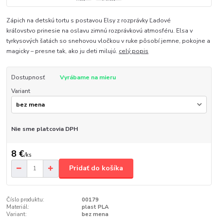
Zápich na detskú tortu s postavou Elsy z rozprávky Ľadové
kráľovstvo prinesie na oslavu zimnú rozprávkovú atmosféru. Elsa v
tyrkysových šatách so snehovou vločkou v ruke pôsobí jemne, pokojne a
magicky – presne tak, ako ju deti milujú.
celý popis
Dostupnosť
Vyrábame na mieru
Variant
Nie sme platcovia DPH
8 €
/
ks
Pridať do košíka
Číslo produktu:
00179
Materiál:
plast PLA
Variant:
bez mena