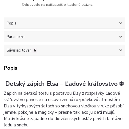
Odpovede na najčastejšie kladené otázky.
Popis
Parametre
Súvisiaci tovar
6
Popis
Detský zápich Elsa – Ľadové kráľovstvo ❄️
Zápich na detskú tortu s postavou Elsy z rozprávky Ľadové
kráľovstvo prinesie na oslavu zimnú rozprávkovú atmosféru.
Elsa v tyrkysových šatách so snehovou vločkou v ruke pôsobí
jemne, pokojne a magicky – presne tak, ako ju deti milujú.
Motív krásne zapadne do dievčenských osláv plných fantázie,
ľadu a snehu.