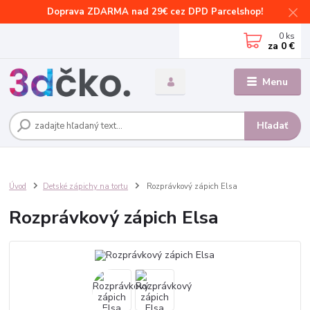
Doprava ZDARMA nad 29€ cez DPD Parcelshop!
0
ks
za
0 €
Menu
Hľadať
Úvod
Detské zápichy na tortu
Rozprávkový zápich Elsa
Rozprávkový zápich Elsa