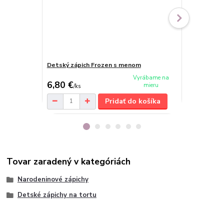
Detský zápich Frozen s menom
Obrázkový z
Vyrábame na
6,80 €
7,40 €
mieru
/
ks
/
ks
Pridať do košíka
Tovar zaradený v kategóriách
Narodeninové zápichy
Detské zápichy na tortu