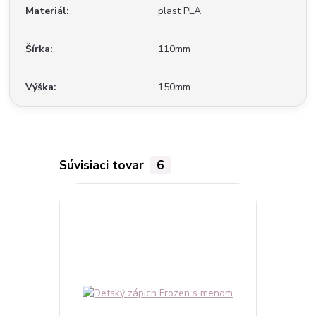
Materiál
plast PLA
Šírka
110mm
Výška
150mm
Súvisiaci tovar
6